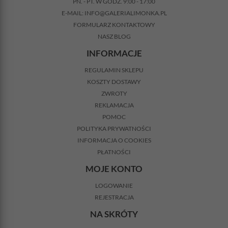
PN. - PT. W GODZ. 9:00 - 17:00
E-MAIL:
INFO@GALERIALIMONKA.PL
FORMULARZ KONTAKTOWY
NASZ BLOG
INFORMACJE
REGULAMIN SKLEPU
KOSZTY DOSTAWY
ZWROTY
REKLAMACJA
POMOC
POLITYKA PRYWATNOŚCI
INFORMACJA O COOKIES
PŁATNOŚCI
MOJE KONTO
LOGOWANIE
REJESTRACJA
NA SKRÓTY