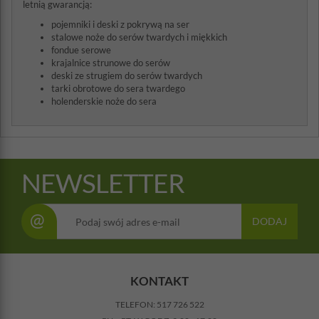
letnią gwarancją:
pojemniki i deski z pokrywą na ser
stalowe noże do serów twardych i miękkich
fondue serowe
krajalnice strunowe do serów
deski ze strugiem do serów twardych
tarki obrotowe do sera twardego
holenderskie noże do sera
NEWSLETTER
@
DODAJ
KONTAKT
TELEFON:
517 726 522