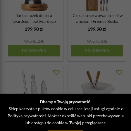
Tarka stożek do sera
Deska do serwowania serów
twardego i półtwardego
z nożami Friends Boska
Oslo Boska
199,90 zł
199,90 zł
Wysyłka 24h
Wysyłka 24h
DO KOSZYKA
DO KOSZYKA
Dbamy o Twoją prywatność.
Sklep korzysta z plików cookie w celu realizacji usługi zgodnie z
Polityką prywatności
. Możesz określić warunki przechowywania
lub dostępu do cookie w Twojej przeglądarce.
Noże do różnych rodzajów
Tapas Fondue zestaw do sera
sera Oslo Boska dębowe
i czekolady Boska 200 ml,