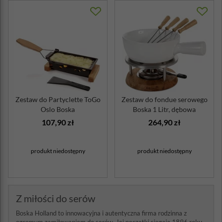
Zestaw do Partyclette ToGo
Zestaw do fondue serowego
Oslo Boska
Boska 1 Litr, dębowa
podstawa, ...
107,90 zł
264,90 zł
produkt niedostępny
produkt niedostępny
Z miłości do serów
Boska Holland to innowacyjna i autentyczna firma rodzinna z