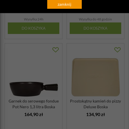
zamknij
uchwyty
dęb...
157,90 zł
89,90 zł
Wysyłka 24h
Wysyłka do 48 godzin
DO KOSZYKA
DO KOSZYKA
Garnek do serowego fondue
Prostokątny kamień do pizzy
Pot Nero 1,3 litra Boska
Deluxe Boska
164,90 zł
134,90 zł