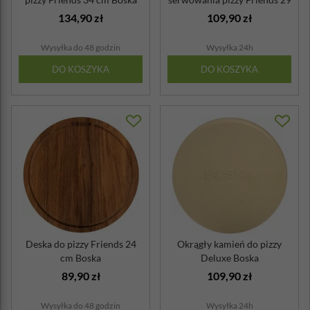
cm Boska
134,90 zł
109,90 zł
Wysyłka do 48 godzin
Wysyłka 24h
DO KOSZYKA
DO KOSZYKA
Deska do pizzy Friends 24
Okrągły kamień do pizzy
cm Boska
Deluxe Boska
89,90 zł
109,90 zł
Wysyłka do 48 godzin
Wysyłka 24h