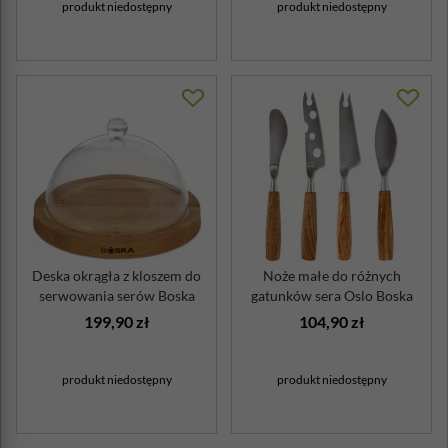
produkt niedostępny
produkt niedostępny
Deska okrągła z kloszem do
Noże małe do różnych
serwowania serów Boska
gatunków sera Oslo Boska
dębowe uchwyty
199,90 zł
104,90 zł
produkt niedostępny
produkt niedostępny