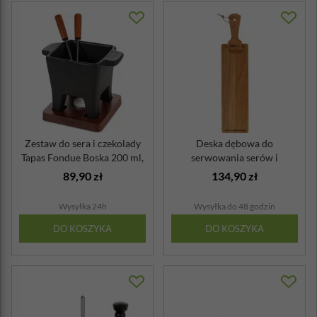
Zestaw do sera i czekolady
Deska dębowa do
Tapas Fondue Boska 200 ml,
serwowania serów i
pod...
przekąsek Tapas Boska
89,90 zł
134,90 zł
Wysyłka 24h
Wysyłka do 48 godzin
DO KOSZYKA
DO KOSZYKA