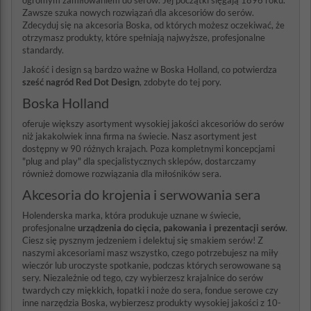
ogromym zamiłowaniem do serów. Jej początki sięgają 1896 roku.
Zawsze szuka nowych rozwiązań dla akcesoriów do serów.
Zdecyduj się na akcesoria Boska, od których możesz oczekiwać, że
otrzymasz produkty, które spełniają najwyższe, profesjonalne
standardy.
Jakość i design są bardzo ważne w Boska Holland, co potwierdza
sześć nagród Red Dot Design
, zdobyte do tej pory.
Boska Holland
oferuje większy asortyment wysokiej jakości akcesoriów do serów
niż jakakolwiek inna firma na świecie. Nasz asortyment jest
dostępny w 90 różnych krajach. Poza kompletnymi koncepcjami
"plug and play" dla specjalistycznych sklepów, dostarczamy
również domowe rozwiązania dla miłośników sera.
Akcesoria do krojenia i serwowania sera
Holenderska marka, która produkuje uznane w świecie,
profesjonalne
urządzenia do cięcia, pakowania i prezentacji serów
.
Ciesz się pysznym jedzeniem i delektuj się smakiem serów! Z
naszymi akcesoriami masz wszystko, czego potrzebujesz na miły
wieczór lub uroczyste spotkanie, podczas których serowowane są
sery. Niezależnie od tego, czy wybierzesz krajalnice do serów
twardych czy miękkich, łopatki i noże do sera, fondue serowe czy
inne narzędzia Boska, wybierzesz produkty wysokiej jakości z 10-