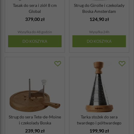
Tasak do sera i ziół 8 cm
Strug do Girolle i czekolady
Global
Boska Amsterdam
379,00 zł
124,90 zł
Wysyłka do 48 godzin
Wysyłka 24h
DO KOSZYKA
DO KOSZYKA
Strug do sera Tete-de-Moine
Tarka stożek do sera
i czekolady Boska
twardego i półtwardego
Oslo Boska
239,90 zł
199,90 zł