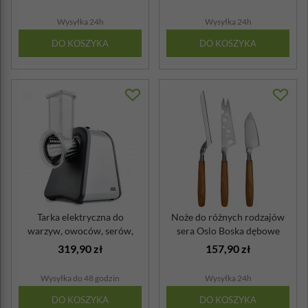
Wysyłka 24h
Wysyłka 24h
DO KOSZYKA
DO KOSZYKA
Tarka elektryczna do
Noże do różnych rodzajów
warzyw, owoców, serów,
sera Oslo Boska dębowe
orzechów z wy...
uchwyty
319,90 zł
157,90 zł
Wysyłka do 48 godzin
Wysyłka 24h
DO KOSZYKA
DO KOSZYKA