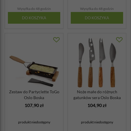
Wysyłka do 48 godzin
Wysyłka do 48 godzin
DO KOSZYKA
DO KOSZYKA
Zestaw do Partyclette ToGo
Noże małe do różnych
Oslo Boska
gatunków sera Oslo Boska
dębowe uchwyty
107,90 zł
104,90 zł
produkt niedostępny
produkt niedostępny