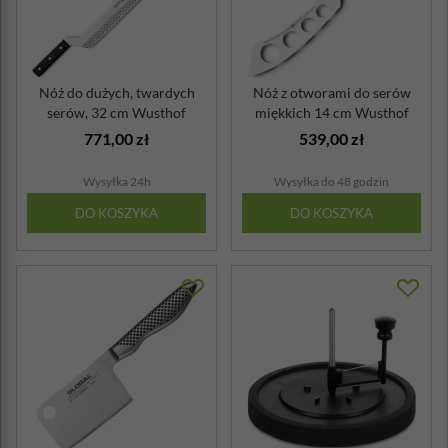
Nóż do dużych, twardych
Nóż z otworami do serów
serów, 32 cm Wusthof
miękkich 14 cm Wusthof
Classic
771,00 zł
539,00 zł
Wysyłka 24h
Wysyłka do 48 godzin
DO KOSZYKA
DO KOSZYKA