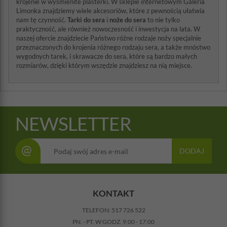
krojenie w wyśmienite plasterki. W sklepie internetowym Galeria
Limonka znajdziemy wiele akcesoriów, które z pewnością ułatwia
nam tę czynność.
Tarki do sera
i
noże do sera
to nie tylko
praktyczność, ale również nowoczesność i inwestycja na lata. W
naszej ofercie znajdziecie Państwo różne rodzaje noży specjalnie
przeznaczonych do krojenia różnego rodzaju sera, a także mnóstwo
wygodnych tarek, i skrawacze do sera, które są bardzo małych
rozmiarów, dzięki którym wszędzie znajdziesz na nią miejsce.
NEWSLETTER
@
DODAJ
KONTAKT
TELEFON:
517 726 522
PN. - PT. W GODZ. 9:00 - 17:00