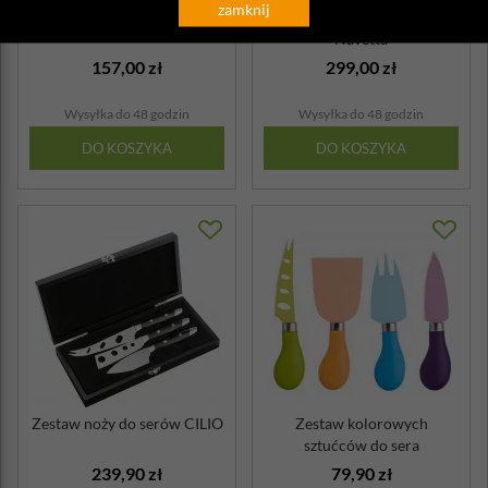
zamknij
Tarka do sera Parna Zack
Tarka do sera Blomus
Navetta
157,00 zł
299,00 zł
Wysyłka do 48 godzin
Wysyłka do 48 godzin
DO KOSZYKA
DO KOSZYKA
Zestaw noży do serów CILIO
Zestaw kolorowych
sztućców do sera
Zassenhaus
239,90 zł
79,90 zł