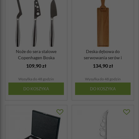
Noże do sera stalowe
Deska dębowa do
Copenhagen Boska
serwowania serów i
przekąsek Tapas Boska
109,90 zł
134,90 zł
Wysyłka do 48 godzin
Wysyłka do 48 godzin
DO KOSZYKA
DO KOSZYKA