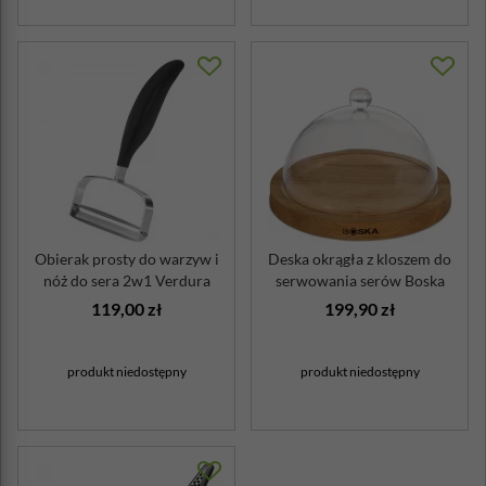
Obierak prosty do warzyw i
Deska okrągła z kloszem do
nóż do sera 2w1 Verdura
serwowania serów Boska
Gefu
119,00 zł
199,90 zł
produkt niedostępny
produkt niedostępny