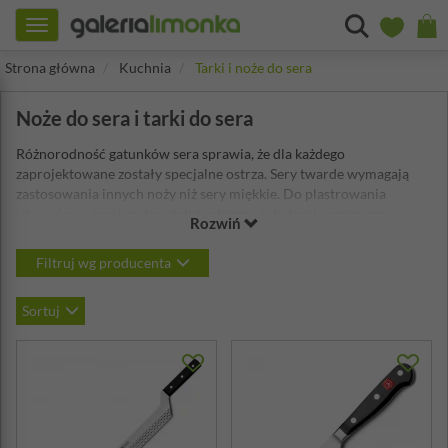
Toggle
navigation
Strona główna
Kuchnia
Tarki i noże do sera
Noże do sera i tarki do sera
Różnorodność gatunków sera sprawia, że dla każdego
zaprojektowane zostały specjalne ostrza. Sery twarde wymagają
zastosowania innych noży niż sery miękkie. Do plastrowania
używać powinniśmy łopatek z ostrzem, a do tarcia parmezanu….
Rozwiń
najlepiej użyć młynka lub tarki. Do serwowania serów podczas
romantycznej kolacji użyj specjalnej deski, które będzie
Filtruj wg producenta
doskonałym uzupełnieniem.
Sortuj