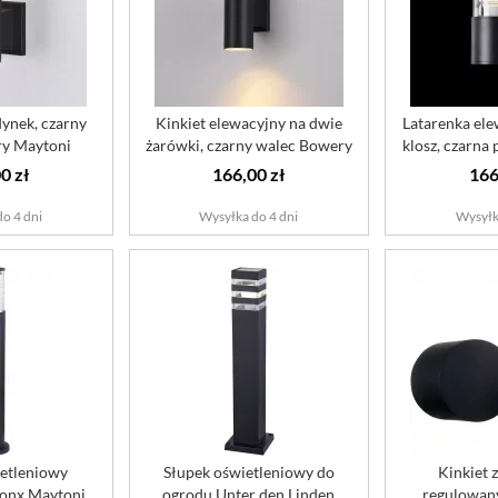
ynek, czarny
Kinkiet elewacyjny na dwie
Latarenka ele
ry Maytoni
żarówki, czarny walec Bowery
klosz, czarna
oor
M...
0 zł
166,00 zł
166
o 4 dni
Wysyłka do 4 dni
Wysyłk
etleniowy
Słupek oświetleniowy do
Kinkiet 
ronx Maytoni
ogrodu Unter den Linden
regulowany