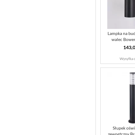
Lampka na bud
walec Bowe
Outd
143,0
Wysyłka d
Słupek oświ
zewnętrzny B