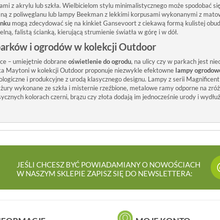
ami z akrylu lub szkła. Wielbicielom stylu minimalistycznego może spodobać s
 z poliwęglanu lub lampy Beekman z lekkimi korpusami wykonanymi z matowe
ynku
mogą zdecydować się na kinkiet Gansevoort z ciekawą formą kulistej obudo
lną, falistą ścianką, kierującą strumienie światła w górę i w dół.
arków i ogrodów w kolekcji Outdoor
ące – umiejętnie dobrane
oświetlenie do ogrodu
, na ulicy czy w parkach jest
ka Maytoni w kolekcji Outdoor proponuje niezwykle efektowne
lampy ogrodow
ologiczne i produkcyjne z urodą klasycznego designu. Lampy z serii Magnificen
żury wykonane ze szkła i misternie rzeźbione, metalowe ramy odporne na zr
ycznych kolorach czerni, brązu czy złota dodają im jednocześnie urody i wyd
JEŚLI CHCESZ BYĆ POWIADAMIANY O NOWOŚCIACH
W NASZYM SKLEPIE ZAPISZ SIĘ DO NEWSLETTERA: