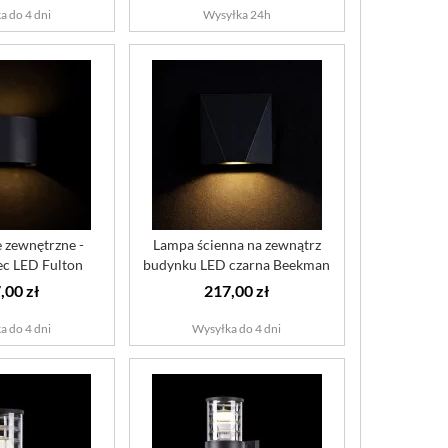
a do 4 dni
Wysyłka 24h
 zewnętrzne -
Lampa ścienna na zewnątrz
ec LED Fulton
budynku LED czarna Beekman
toni...
Mayt...
,00 zł
217,00 zł
a do 4 dni
Wysyłka do 4 dni