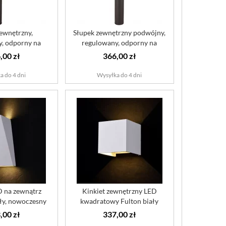
ewnętrzny,
Słupek zewnętrzny podwójny,
, odporny na
regulowany, odporny na
 Wall St...
korozj...
,00 zł
366,00 zł
a do 4 dni
Wysyłka do 4 dni
D na zewnątrz
Kinkiet zewnętrzny LED
ły, nowoczesny
kwadratowy Fulton biały
es ...
Maytoni Ou...
,00 zł
337,00 zł