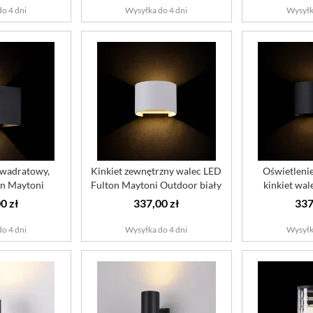
o 4 dni
Wysyłka do 4 dni
Wysyłk
kwadratowy,
Kinkiet zewnętrzny walec LED
Oświetlenie
on Maytoni
Fulton Maytoni Outdoor biały
kinkiet wal
oor
May
0 zł
337,00 zł
337
o 4 dni
Wysyłka do 4 dni
Wysyłk