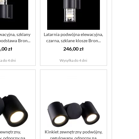
wacyjna, szklany
Latarnia podwójna elewacyjna,
 podstawa Bron...
czarna, szklane klosze Bron...
,00 zł
246,00 zł
a do 4 dni
Wysyłka do 4 dni
zewnętrzny,
Kinkiet zewnętrzny podwójny,
, odporny na
regulowany, odporny na