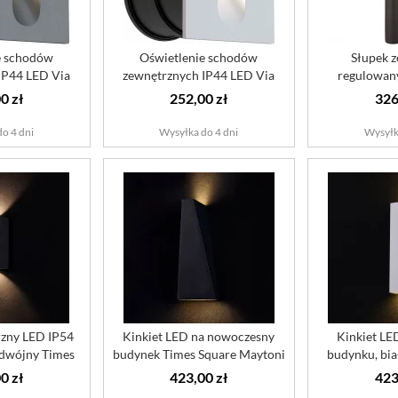
e schodów
Oświetlenie schodów
Słupek z
IP44 LED Via
zewnętrznych IP44 LED Via
regulowany
Maytoni
Urbana Mayt...
korozję
0 zł
252,00 zł
326
o 4 dni
Wysyłka do 4 dni
Wysyłk
rzny LED IP54
Kinkiet LED na nowoczesny
Kinkiet LE
odwójny Times
budynek Times Square Maytoni
budynku, bia
.
Ou...
Tim
0 zł
423,00 zł
423