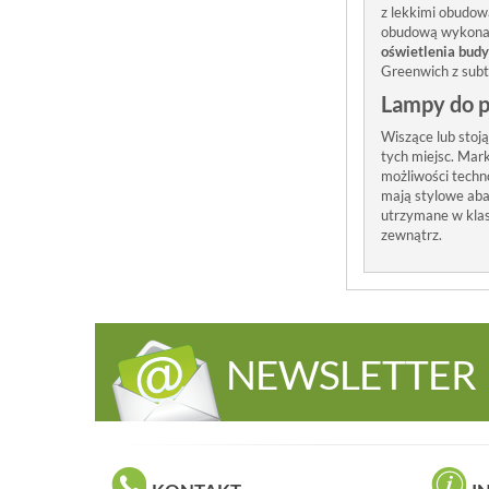
z lekkimi obudow
obudową wykonaną
oświetlenia bud
Greenwich z subte
Lampy do p
Wiszące lub stoj
tych miejsc. Mar
możliwości techn
mają stylowe aba
utrzymane w klas
zewnątrz.
NEWSLETTER