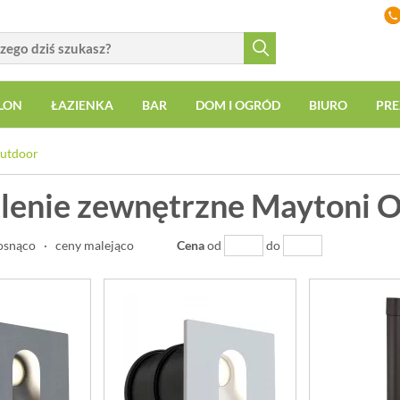
LON
ŁAZIENKA
BAR
DOM I OGRÓD
BIURO
PRE
utdoor
lenie zewnętrzne Maytoni 
osnąco
·
ceny malejąco
Cena
od
do