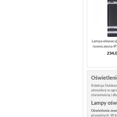
Lampa elewacy
nowoczesna IP
Lind
234,0
Oświetleni
Kolekcja Outdoor
atmosferę w ogro
starannością i db
Lampy oświ
Oświetlenie zew
prywatnych. W ko