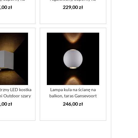
 Wall S...
koroz...
,00 zł
229,00 zł
trzny LED kostka
Lampa kula na ścianę na
i Outdoor szary
balkon, taras Gansevoort
Maytoni ...
,00 zł
246,00 zł