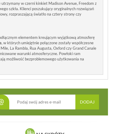
ię utrzymany w czerni kinkiet Madison Avenue, Freedom z
go szkła. Klienci poszukujący oryginalnych rozwiązań
wy, rozpraszającą światło na cztery strony czy
 nieodłącznym elementem kreującym wyjątkową atmosferę
e
, w których umiejętnie połączone zostały współczesne
t Mile, La Rambla, Rua Augusta, Oxford czy Grand Canale
óżnicowane warunki atmosferyczne. Powłoki ram
łużają możliwość bezproblemowego użytkowania na
@
DODAJ