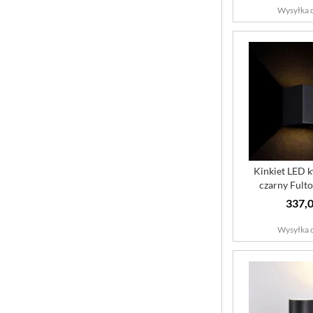
Wysyłka d
Kinkiet LED 
czarny Fult
Outd
337,0
Wysyłka d