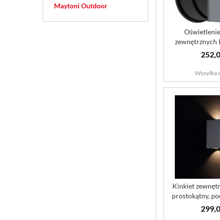
Maytoni Outdoor
Oświetleni
zewnętrznych 
Urbana 
252,0
Wysyłka d
Kinkiet zewnęt
prostokątny, p
S..
299,0