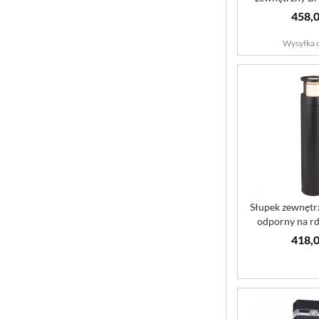
Outd
458,0
Wysyłka d
Słupek zewnętr
odporny na rd
Road
418,0