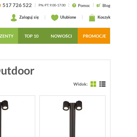
517 726 522
|
|
|
Pomoc
Blog
PN.-PT. 9:00-17:00
Zaloguj się
|
Ulubione
|
Koszyk
ZENTY
TOP 10
NOWOŚCI
PROMOCJE
Outdoor
Widok: