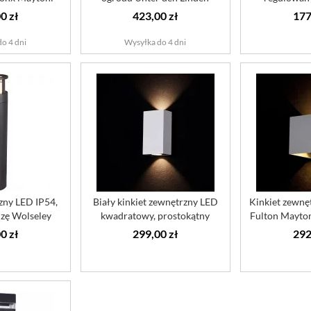
oor
Maytoni O...
korozję
0 zł
423,00 zł
177
o 4 dni
Wysyłka do 4 dni
zny LED IP54,
Biały kinkiet zewnętrzny LED
Kinkiet zewnę
zę Wolseley
kwadratowy, prostokątny
Fulton Mayton
...
Time...
0 zł
299,00 zł
292