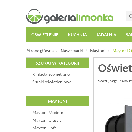
OŚWIETLENIE
KUCHNIA
JADALNIA
SA
Strona główna
Nasze marki
Maytoni
Maytoni O
SZUKAJ W KATEGORII
Oświet
Kinkiety zewnętrzne
Sortuj wg:
ceny r
Słupki oświetleniowe
MAYTONI
Maytoni Modern
Maytoni Classic
Maytoni Loft