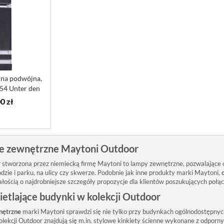
jna podwójna,
54 Unter den
...
0 zł
e zewnętrzne Maytoni Outdoor
 stworzona przez niemiecką firmę Maytoni to lampy zewnętrzne, pozwalające o
dzie i parku, na ulicy czy skwerze. Podobnie jak inne produkty marki Maytoni,
ałością o najdrobniejsze szczegóły propozycje dla klientów poszukujących połąc
etlające budynki w kolekcji Outdoor
nętrzne
marki Maytoni sprawdzi się nie tylko przy budynkach ogólnodostępnych,
lekcji Outdoor znajdują się m.in. stylowe kinkiety ścienne wykonane z odpor