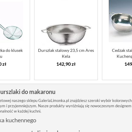
ka do klusek
Durszlak stalowy 23,5 cm Ares
Cedzak sta
fu
Kela
Kuchenp
0 zł
142,90 zł
149
urszlaki do makaronu
netowej naszego sklepu GaleriaLimonka.pl znajdziesz szeroki wybór kolorowych
ym i przyjemniejszym. Nasze produkty wyróżniają się nowoczesnym designem 
onalność w każdej kuchni.
tka kuchennego