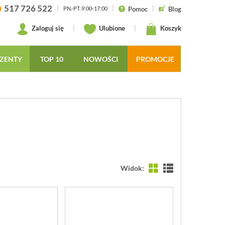
517 726 522
|
|
|
Pomoc
Blog
PN.-PT. 9:00-17:00
Zaloguj się
|
Ulubione
|
Koszyk
ZENTY
TOP 10
NOWOŚCI
PROMOCJE
Widok: