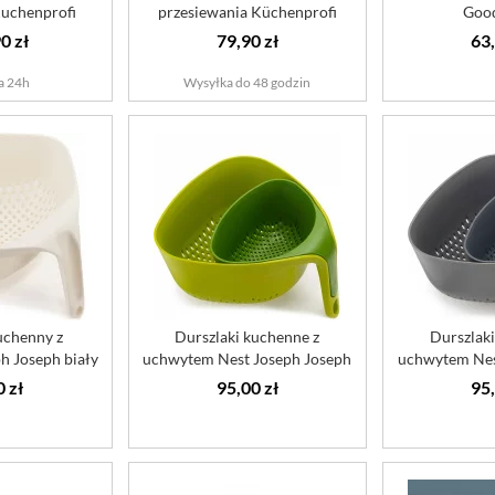
Kuchenprofi
przesiewania Küchenprofi
Good
0 zł
79,90 zł
63,
a 24h
Wysyłka do 48 godzin
uchenny z
Durszlaki kuchenne z
Durszlaki
h Joseph biały
uchwytem Nest Joseph Joseph
uchwytem Nes
zielone
s
0 zł
95,00 zł
95,