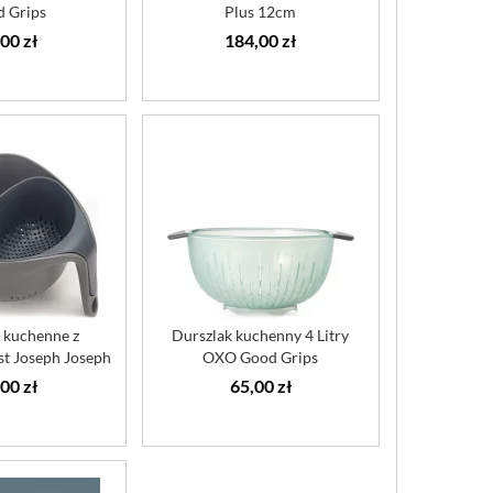
 Grips
Plus 12cm
00 zł
184,00 zł
 kuchenne z
Durszlak kuchenny 4 Litry
t Joseph Joseph
OXO Good Grips
zare
00 zł
65,00 zł