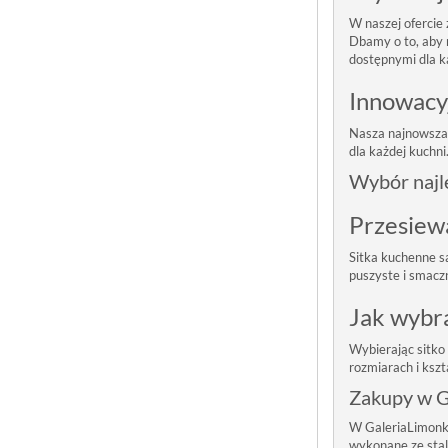
W naszej ofercie
Dbamy o to, aby n
dostępnymi dla k
Innowacy
Nasza najnowsza 
dla każdej kuchni
Wybór najl
Przesiewa
Sitka kuchenne s
puszyste i smacz
Jak wybr
Wybierając sitko
rozmiarach i ksz
Zakupy w G
W GaleriaLimonka
wykonane ze stal