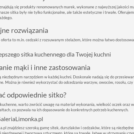
 znajdują się produkty renomowanych marek, wykonane z najwyższej jakości mat
asze sitka były nie tylko funkcjonalne, ale także estetyczne i trwałe. Oferuje
ażdego.
jne rozwiązania
oferta to m.in. cedzaki z rozsuwanym stelażem, które można łatwo dostosowa
.
epszego sitka kuchennego dla Twojej kuchni
nie mąki i inne zastosowania
ą niezbędnym narzędziem w każdej kuchni. Doskonale nadają się do przesiewan
ne. Można je również wykorzystać do odcedzania warzyw, owoców, rosołu, czy
ać odpowiednie sitko?
 kuchenne, warto zwrócić uwagę na materiał wykonania, wielkość oczek oraz 
tałtach, co pozwala na ich dopasowanie do konkretnych potrzeb kuchennych.
aleriaLimonka.pl
.pl znajdziesz szeroką gamę sitek, durszlaków i cedzaków, które są niezbędne
i nierdzewnej i tworzywa sztucznego, które są trwałe, łatwe w utrzymaniu czy