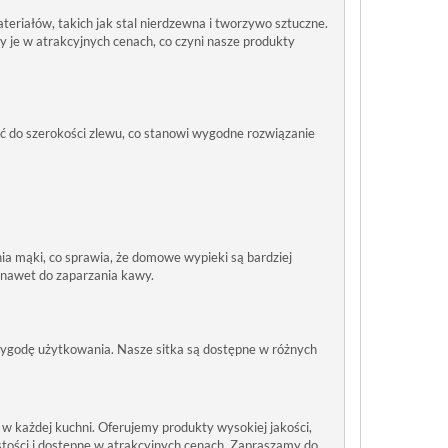
eriałów, takich jak stal nierdzewna i tworzywo sztuczne.
my je w atrakcyjnych cenach, co czyni nasze produkty
ć do szerokości zlewu, co stanowi wygodne rozwiązanie
ia mąki, co sprawia, że domowe wypieki są bardziej
 nawet do zaparzania kawy.
wygodę użytkowania. Nasze sitka są dostępne w różnych
 w każdej kuchni. Oferujemy produkty wysokiej jakości,
stości i dostępne w atrakcyjnych cenach. Zapraszamy do