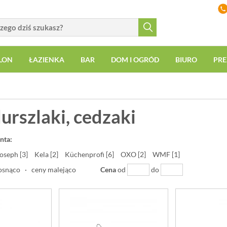
LON
ŁAZIENKA
BAR
DOM I OGRÓD
BIURO
PRE
durszlaki, cedzaki
nta:
oseph [3]
Kela [2]
Küchenprofi [6]
OXO [2]
WMF [1]
osnąco
·
ceny malejąco
Cena
od
do