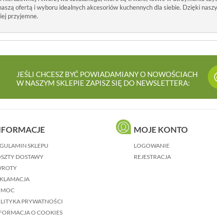
 naszą ofertą i wyboru idealnych akcesoriów kuchennych dla siebie. Dzięki nas
ziej przyjemne.
JEŚLI CHCESZ BYĆ POWIADAMIANY O NOWOŚCIACH
W NASZYM SKLEPIE ZAPISZ SIĘ DO NEWSLETTERA:
NFORMACJE
MOJE KONTO
GULAMIN SKLEPU
LOGOWANIE
SZTY DOSTAWY
REJESTRACJA
WROTY
KLAMACJA
OMOC
LITYKA PRYWATNOŚCI
FORMACJA O COOKIES