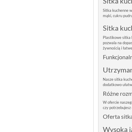
Sitka kuc
Sitka kuchenne wy
mąki, cukru pudr
Sitka ku
Plastikowe sitka
pozwala na dopas
żywnością i łatw
Funkcjonal
Utrzyman
Nasze sitka kuch
dodatkowo ułatwi
Różne rozmi
W ofercie naszego
czy potrzebujesz
Oferta sit
Wysoka j