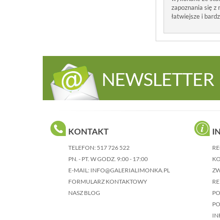
zapoznania się z
łatwiejsze i bard
NEWSLETTER
KONTAKT
I
TELEFON:
517 726 522
RE
PN. - PT. W GODZ. 9:00 - 17:00
KO
E-MAIL:
INFO@GALERIALIMONKA.PL
Z
FORMULARZ KONTAKTOWY
RE
NASZ BLOG
P
PO
IN