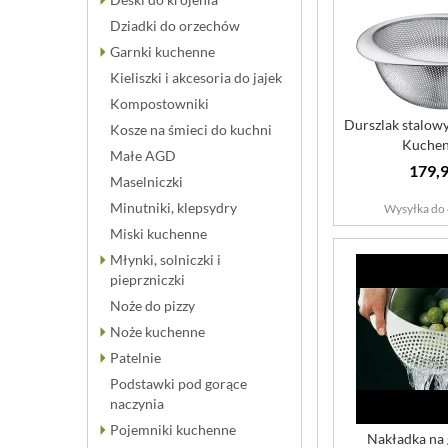
Dziadki do orzechów
Garnki kuchenne
Kieliszki i akcesoria do jajek
Kompostowniki
Durszlak stalow
Kosze na śmieci do kuchni
Kuchen
Małe AGD
179,9
Maselniczki
Minutniki, klepsydry
Wysyłka do 
Miski kuchenne
Młynki, solniczki i
pieprzniczki
Noże do pizzy
Noże kuchenne
Patelnie
Podstawki pod gorące
naczynia
Pojemniki kuchenne
Nakładka na 