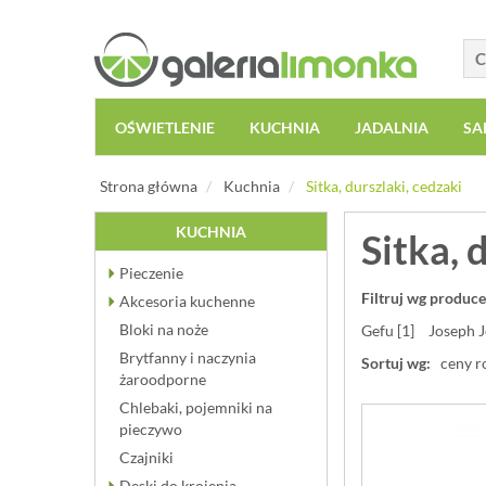
OŚWIETLENIE
KUCHNIA
JADALNIA
SA
Strona główna
Kuchnia
Sitka, durszlaki, cedzaki
KUCHNIA
Sitka, 
Pieczenie
Filtruj wg produce
Akcesoria kuchenne
Bloki na noże
Gefu [1]
Joseph J
Brytfanny i naczynia
Sortuj wg:
ceny r
żaroodporne
Chlebaki, pojemniki na
pieczywo
Czajniki
Deski do krojenia