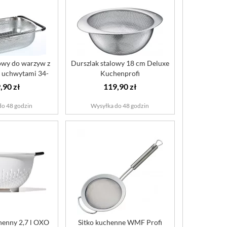
owy do warzyw z
Durszlak stalowy 18 cm Deluxe
 uchwytami 34-
Kuchenprofi
8 cm
,90 zł
119,90 zł
do 48 godzin
Wysyłka do 48 godzin
henny 2,7 l OXO
Sitko kuchenne WMF Profi