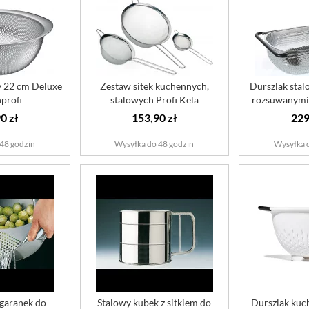
y 22 cm Deluxe
Zestaw sitek kuchennych,
Durszlak stal
profi
stalowych Profi Kela
rozsuwanymi
5
0 zł
153,90 zł
229
48 godzin
Wysyłka do 48 godzin
Wysyłka 
garanek do
Stalowy kubek z sitkiem do
Durszlak kuc