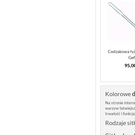
Cedzakowa łyż
Ge
95,0
Kolorowe
d
Na stronie inter
warzyw łatwiejsz
trwałość i funkcj
Rodzaje si