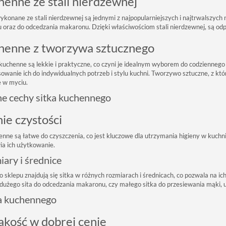
henne ze stali nierdzewnej
konane ze stali nierdzewnej są jednymi z najpopularniejszych i najtrwalszych n
u oraz do odcedzania makaronu. Dzięki właściwościom stali nierdzewnej, są odp
chenne z tworzywa sztucznego
 kuchenne są lekkie i praktyczne, co czyni je idealnym wyborem do codziennego
owanie ich do indywidualnych potrzeb i stylu kuchni. Tworzywo sztuczne, z któ
e w myciu.
ne cechy sitka kuchennego
ie czystości
enne są łatwe do czyszczenia, co jest kluczowe dla utrzymania higieny w kuchn
a ich użytkowanie.
ary i średnice
 sklepu znajdują się sitka w różnych rozmiarach i średnicach, co pozwala na ic
 dużego sita do odcedzania makaronu, czy małego sitka do przesiewania mąki, u
ka kuchennego
akość w dobrej cenie