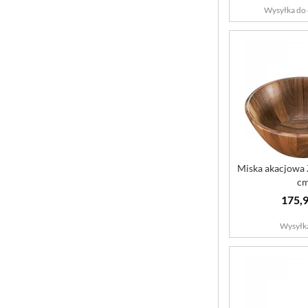
Wysyłka do 
Miska akacjowa
c
175,9
Wysyłk