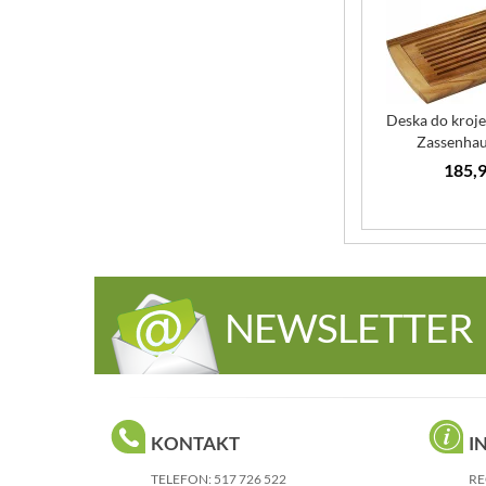
Deska do kroje
Zassenhau
185,9
NEWSLETTER
KONTAKT
I
TELEFON:
517 726 522
RE