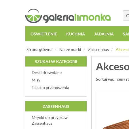
OŚWIETLENIE
KUCHNIA
JADALNIA
SA
Strona główna
Nasze marki
Zassenhaus
Akcesor
SZUKAJ W KATEGORII
Akceso
Deski drewniane
Sortuj wg:
ceny r
Misy
Tace do przenoszenia
ZASSENHAUS
Młynki do przypraw
Zassenhaus