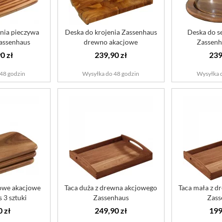
nia pieczywa
Deska do krojenia Zassenhaus
Deska do s
assenhaus
drewno akacjowe
Zassenh
jowa
0 zł
239,90 zł
239
48 godzin
Wysyłka do 48 godzin
Wysyłka 
iowe akacjowe
Taca duża z drewna akcjowego
Taca mała z d
 3 sztuki
Zassenhaus
Zass
0 zł
249,90 zł
199