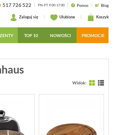
517 726 522
|
|
|
Pomoc
Blog
PN.-PT. 9:00-17:00
Zaloguj się
|
Ulubione
|
Koszyk
ZENTY
TOP 10
NOWOŚCI
PROMOCJE
nhaus
Widok: