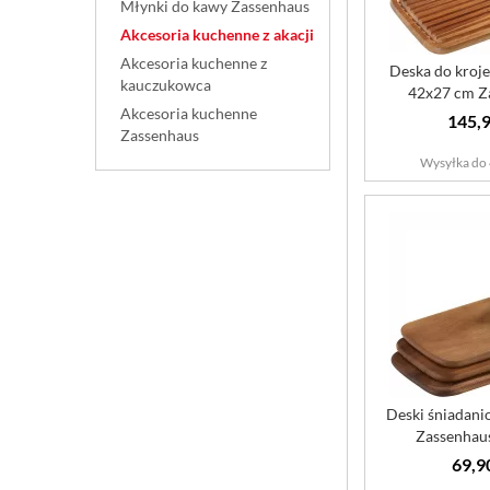
Młynki do kawy Zassenhaus
Akcesoria kuchenne z akacji
Akcesoria kuchenne z
Deska do kroje
kauczukowca
42x27 cm Z
Akcesoria kuchenne
akac
145,9
Zassenhaus
Wysyłka do 
Deski śniadan
Zassenhaus
69,9