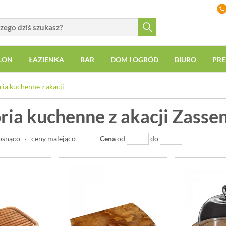
LON
ŁAZIENKA
BAR
DOM I OGRÓD
BIURO
PRE
ia kuchenne z akacji
ria kuchenne z akacji Zasse
osnąco
·
ceny malejąco
Cena
od
do