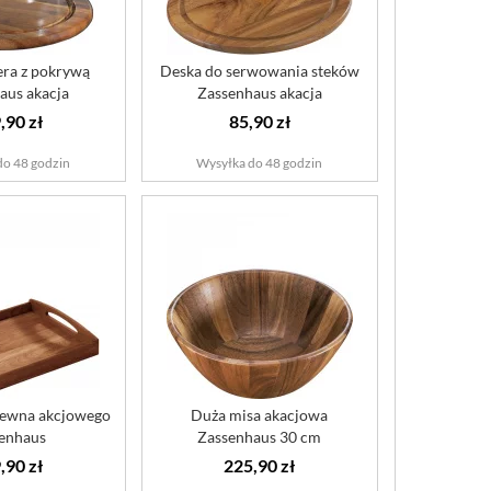
era z pokrywą
Deska do serwowania steków
aus akacja
Zassenhaus akacja
,90 zł
85,90 zł
do 48 godzin
Wysyłka do 48 godzin
rewna akcjowego
Duża misa akacjowa
enhaus
Zassenhaus 30 cm
,90 zł
225,90 zł