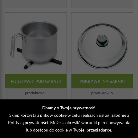
PODSTAWKI POD GARNEK
POKRYWKI NA GARNKI
produktów: 1
produktów: 5
Dbamy o Twoją prywatność.
Sklep korzysta z plików cookie w celu realizacji usługi zgodnie z
Wysokiej jakości garnki kuchenne
Polityką prywatności
. Możesz określić warunki przechowywania
Każda gospodyni domowa zgodzi się ze stwierdzeniem, iż rzetelnie
wykonane garnki kuchenne to ogromny skarb w każdym domu.
lub dostępu do cookie w Twojej przeglądarce.
Jeszcze lepiej, gdy jakość wykonania będzie łączyła się z estetyką –