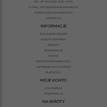
PN. - PT. W GODZ. 9:00 - 17:00
E-MAIL:
INFO@GALERIALIMONKA.PL
FORMULARZ KONTAKTOWY
NASZ BLOG
INFORMACJE
REGULAMIN SKLEPU
KOSZTY DOSTAWY
ZWROTY
REKLAMACJA
POMOC
POLITYKA PRYWATNOŚCI
INFORMACJA O COOKIES
PŁATNOŚCI
MOJE KONTO
LOGOWANIE
REJESTRACJA
NA SKRÓTY