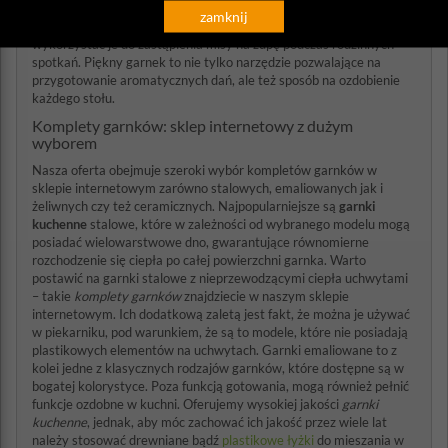
wówczas nie sposób będzie oderwać od nich oczu. Decydując się na
zamknij
zakup efektownych kompletów garnków można z powodzeniem
wykorzystać je do zastąpienia misy na zupę podczas rodzinnych
spotkań. Piękny garnek to nie tylko narzędzie pozwalające na
przygotowanie aromatycznych dań, ale też sposób na ozdobienie
każdego stołu.
Komplety garnków: sklep internetowy z dużym
wyborem
Nasza oferta obejmuje szeroki wybór kompletów garnków w
sklepie internetowym zarówno stalowych, emaliowanych jak i
żeliwnych czy też ceramicznych. Najpopularniejsze są
garnki
kuchenne
stalowe, które w zależności od wybranego modelu mogą
posiadać wielowarstwowe dno, gwarantujące równomierne
rozchodzenie się ciepła po całej powierzchni garnka. Warto
postawić na garnki stalowe z nieprzewodzącymi ciepła uchwytami
– takie
komplety garnków
znajdziecie w naszym sklepie
internetowym. Ich dodatkową zaletą jest fakt, że można je używać
w piekarniku, pod warunkiem, że są to modele, które nie posiadają
plastikowych elementów na uchwytach. Garnki emaliowane to z
kolei jedne z klasycznych rodzajów garnków, które dostępne są w
bogatej kolorystyce. Poza funkcją gotowania, mogą również pełnić
funkcje ozdobne w kuchni. Oferujemy wysokiej jakości
garnki
kuchenne
, jednak, aby móc zachować ich jakość przez wiele lat
należy stosować drewniane bądź
plastikowe łyżki
do mieszania w