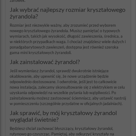
żarówek.
Jak wybrać najlepszy rozmiar kryształowego
żyrandola?
Rozmiar jest niezwykle ważny, aby zrozumieć przed wyborem
nowego kryształowego żyrandola. Musisz pamiętać o typowych
wymiarach, takich jak wysokość, długość zawieszenia, średnica, a
w niektórych przypadkach waga. I chociaż znajdziesz wiele dużych i
ponadgabarytowych zawieszeń, dostępna jest również szeroka
gama mini kryształowych żyrandoli.
Jak zainstalować żyrandol?
Jeśli wymieniasz żyrandol, sprawdź dwukrotnie istniejące
okablowanie, aby upewnić się, że nowe urządzenie będzie
odpowiednio dostosowane. I odwrotnie, jeśli jest to całkowicie
nowa instalacja, zalecamy skonsultowanie się z elektrykiem w celu
uzyskania odpowiedzi na wszelkie pytania lub wątpliwości. Po
zainstalowaniu możesz zastosować ściemniacz, aby ustawić nastrój
w pomieszczeniu (szczególnie przydatne w oficjalnych jadalniach).
Jak sprawić, by mój kryształowy żyrandol
wyglądał świetnie?
Będziesz chciał zachować błyszczący, kryształowy żyrandol,
rutynowo go czyszcząc. Pamiętaj, aby odkurzyć kryształy na