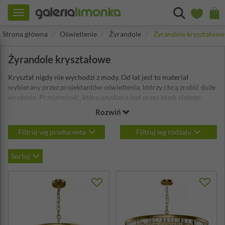
Toggle
navigation
Strona główna
Oświetlenie
Żyrandole
Żyrandole kryształowe
Żyrandole kryształowe
Kryształ nigdy nie wychodzi z mody. Od lat jest to materiał
wybierany przez projektantów oświetlenia, którzy chcą zrobić duże
wrażenie. Przyjemność, która uzyskana jest przez blask ciętego
kryształu jest ogromna, impulsywna, przyciąga wzrok ludzi z
Rozwiń
otoczenia. Nawet najdelikatniejszy projekt żyrandola jest
natychmiast przekształcany w wyjątkowy przez klejnot użytego
Filtruj wg producenta
Filtruj wg rodzaju
kryształu. Wprowadzając
żyrandol kryształowy
do pomieszczenia,
lampę sufitową lub wiszącą do swojego domu, natychmiast
Sortuj
zmienisz wygląd swojej przestrzeni.