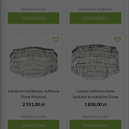
Wysyłka do 4 dni
Wysyłka do 48 godzin
DO KOSZYKA
DO KOSZYKA
Lampa kryształowa, sufitowa
Lampa sufitowa dwie
Dune Maytoni
kaskady kryształów Dune
Maytoni
2 551,00 zł
1 830,00 zł
Wysyłka do 4 dni
Wysyłka do 4 dni
DO KOSZYKA
DO KOSZYKA