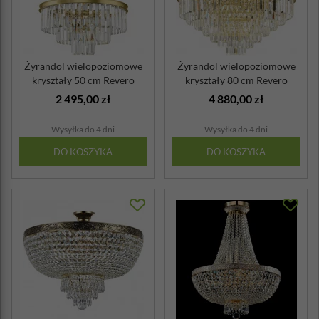
Żyrandol wielopoziomowe
Żyrandol wielopoziomowe
kryształy 50 cm Revero
kryształy 80 cm Revero
Maytoni ko...
Maytoni ko...
2 495,00 zł
4 880,00 zł
Wysyłka do 4 dni
Wysyłka do 4 dni
DO KOSZYKA
DO KOSZYKA