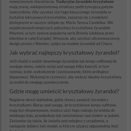
nowoczesnym charakterze.
Tradycyjne żyrandole kryształowe
mają znaną, wielopoziomową strukturę podtrzymującą gałęzie
świeczników. Aby uzyskać styl tego klasycznego żyrandola w
kształcie luksusowych kryształów, zapoznaj się z modelami
dostępnymi w naszym sklepie np. Maria Teresa Candellux. We
współczesnych wnętrzach pokochasz kryształowe żyrandole
Maytoni, w tym zawsze popularną serię Brionia (ulubiona przez
klientów w całej Europie). Wreszcie, aby uzyskać ultranowoczesny
design prosto z Niemiec, spójrz na modele żyrandoli od Chiaro.
Jak wybrać najlepszy kryształowy żyrandol?
Jeśli chodzi o wybór dowolnego żyrandola lub lampy sufitowej do
swojego domu, należy wziąć pod uwagę kilka kwestii, w tym
rozmiar, kolor, wykończenie i zastosowanie, które próbujesz
dopasować. Wykonaj te czynności, aby wybrać idealny kryształowy
żyrandol do swojego pomieszczenia.
Gdzie mogę umieścić kryształowy żyrandol?
Najpierw określ dokładnie, gdzie chcesz zawiesić żyrandol z
kryształkami. Biorąc pod uwagę, że kryształowe lampy sufitowe
mają być eksponowane, możesz użyć tego rodzaju żyrandola do
wielkiego holu, przedpokoju lub zainstalować nad stołem w jadalni.
Zastanów się także, ile światła potrzebujesz z urządzenia, a
następnie dobierz taki model, w którym użyjesz odpowiednią ilość