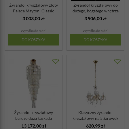
Żyrandol kryształowy złoty
Żyrandol kryształowy do
Palace Maytoni Classic
dużego, bogatego wnętrza
Bella Ma...
3 003,00 zł
3 906,00 zł
Wysyłka do 4 dni
Wysyłka do 4 dni
DO KOSZYKA
DO KOSZYKA
Żyrandol kryształowy
Klasyczny żyrandol
bardzo duża kaskada
kryształowy na 5 żarówek
zwisająca Niagar...
Maria Teresa ...
13 172,00 zł
620,99 zł