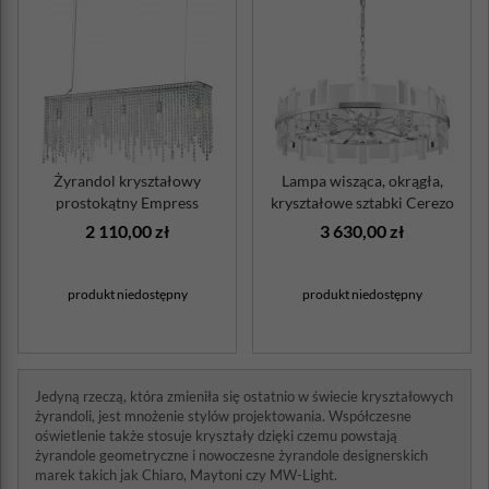
Żyrandol kryształowy
Lampa wisząca, okrągła,
prostokątny Empress
kryształowe sztabki Cerezo
Maytoni
Maytoni
2 110,00 zł
3 630,00 zł
produkt niedostępny
produkt niedostępny
Jedyną rzeczą, która zmieniła się ostatnio w świecie kryształowych
żyrandoli, jest mnożenie stylów projektowania. Współczesne
oświetlenie także stosuje kryształy dzięki czemu powstają
żyrandole geometryczne i nowoczesne żyrandole designerskich
marek takich jak Chiaro, Maytoni czy MW-Light.