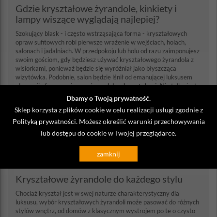
Gdzie kryształowe żyrandole, kinkiety i
lampy wiszące wyglądają najlepiej?
Szokujący blask - i często wstrząsająca forma - kryształowych
opraw sufitowych robi pierwsze wrażenie w wejściach, holach,
salonach i jadalniach. W przedpokoju lub holu od razu zaimponujesz
swoim gościom, gdy będziesz używać kryształowego żyrandola z
wisiorkami, ponieważ będzie się wyróżniał jako błyszcząca
wizytówka. Podobnie, salon będzie lśnił od emanującej luksusem
elegancji oferowanej przez
żyrandole z kryształami
. Nie tylko jest
to sposób na przekazanie luksusu w przestrzeni, każdy z tych
Dbamy o Twoją prywatność.
żyrandoli stanie się również tematem rozmowy między gośćmi. I
Sklep korzysta z plików cookie w celu realizacji usługi zgodnie z
możesz sprawić, że każdy posiłek będzie wydarzeniem dzięki
Polityką prywatności
opalizującemu blaskowi kryształowej lampy wiszącej w jadalni.
. Możesz określić warunki przechowywania
Żyrandol lub lampa wisząca zawieszone nad stołem działają jako
lub dostępu do cookie w Twojej przeglądarce.
centralny element pokoju. Wreszcie, w zwartych i miejskich
przestrzeniach, możesz użyć mini żyrandol z kryształowymi
zamknij
zawieszkami, a jeśli lubisz zalety energooszczędności, spójrz na
dowolną, kryształową oprawę ze źródłem światła LED.
Kryształowe żyrandole do każdego stylu
Chociaż kryształ jest w swej naturze charakterystyczny dla
luksusu, wybór kryształowych żyrandoli może pasować do różnych
stylów wnętrz, od domów z klasycznym wystrojem po te o czysto