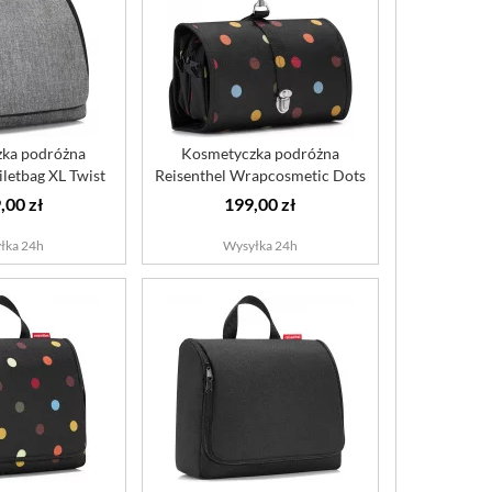
ka podróżna
Kosmetyczka podróżna
iletbag XL Twist
Reisenthel Wrapcosmetic Dots
ilver
,00 zł
199,00 zł
łka 24h
Wysyłka 24h