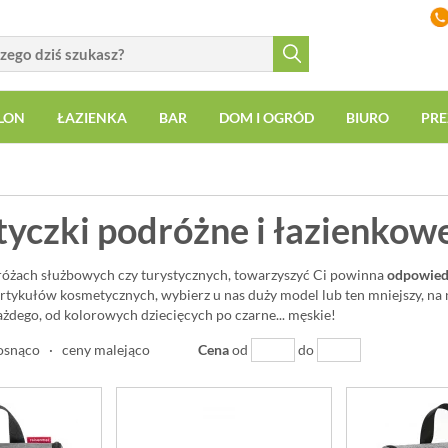
LON
ŁAZIENKA
BAR
DOM I OGRÓD
BIURO
PRE
yczki podróżne i łazienkow
różach służbowych czy turystycznych, towarzyszyć Ci powinna
odpowied
artykułów kosmetycznych, wybierz u nas duży model lub ten mniejszy, na
żdego, od kolorowych dziecięcych po czarne... męskie!
osnąco
·
ceny malejąco
Cena
od
do