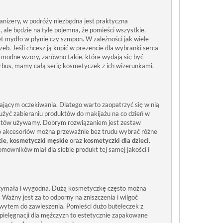
ganizery, w podróży niezbędna jest praktyczna
ale będzie na tyle pojemna, że pomieści wszystkie,
et mydło w płynie czy szmpon. W zależności jak wiele
b. Jeśli chcesz ją kupić w prezencie dla wybranki serca
w modne wzory, zarówno takie, które wydają się być
rbus, mamy całą serię kosmetyczek z ich wizerunkami.
ającym oczekiwania. Dlatego warto zaopatrzyć się w nią
łużyć zabieraniu produktów do makijażu na co dzień w
roduktów używamy. Dobrym rozwiązaniem jest zestaw
o akcesoriów można przeważnie bez trudu wybrać różne
ie
,
kosmetyczki męskie
oraz
kosmetyczki dla dzieci
.
omowników miał dla siebie produkt tej samej jakości i
rzymała i wygodna. Dużą kosmetyczkę często można
 Ważny jest za to odporny na zniszczenia i wilgoć
wytem do zawieszenia. Pomieści dużo buteleczek z
pielęgnacji dla mężczyzn to estetycznie zapakowane