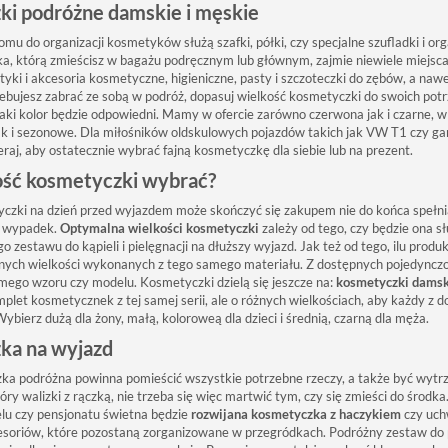
i podróżne damskie i męskie
mu do organizacji kosmetyków służą szafki, półki, czy specjalne szufladki i or
a, którą zmieścisz w bagażu podręcznym lub głównym, zajmie niewiele miejsca, 
yki i akcesoria kosmetyczne, higieniczne, pasty i szczoteczki do zębów, a naw
bujesz zabrać ze sobą w podróż, dopasuj wielkość kosmetyczki do swoich potrze
 jaki kolor będzie odpowiedni. Mamy w ofercie zarówno czerwona jak i czarne, 
k i sezonowe. Dla miłośników oldskulowych pojazdów takich jak VW T1 czy ga
eraj, aby ostatecznie wybrać fajną kosmetyczkę dla siebie lub na prezent.
ość kosmetyczki wybrać?
czki na dzień przed wyjazdem może skończyć się zakupem nie do końca spełni
i wypadek.
Optymalna wielkości kosmetyczki
zależy od tego, czy będzie ona s
go zestawu do kąpieli i pielęgnacji na dłuższy wyjazd. Jak też od tego, ilu p
ych wielkości wykonanych z tego samego materiału. Z dostępnych pojedyncz
mego wzoru czy modelu. Kosmetyczki dzielą się jeszcze na:
kosmetyczki damsk
let kosmetycznek z tej samej serii, ale o różnych wielkościach, aby każdy z d
Wybierz dużą dla żony, małą, koloroweą dla dzieci i średnią, czarną dla męża.
ka na wyjazd
a podróżna powinna pomieścić wszystkie potrzebne rzeczy, a także być wyt
y walizki z rączką, nie trzeba się więc martwić tym, czy się zmieści do środka.
elu czy pensjonatu świetna będzie
rozwijana kosmetyczka z haczykiem
czy uch
esoriów, które pozostaną zorganizowane w przegródkach. Podróżny zestaw do 