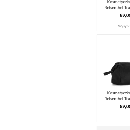
Kosmetyczk
Reisenthel Tr
Do
89,0
Wysyłk
Kosmetyczk
Reisenthel Tr
Bla
89,0