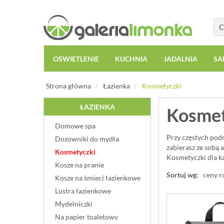
OŚWIETLENIE
KUCHNIA
JADALNIA
SA
Strona główna
Łazienka
Kosmetyczki
ŁAZIENKA
Kosmet
Domowe spa
Przy częstych pod
Dozowniki do mydła
zabierasz ze sobą 
Kosmetyczki
Kosmetyczki dla ka
Kosze na pranie
Sortuj wg:
ceny r
Kosze na śmieci łazienkowe
Lustra łazienkowe
Mydelniczki
Na papier toaletowy