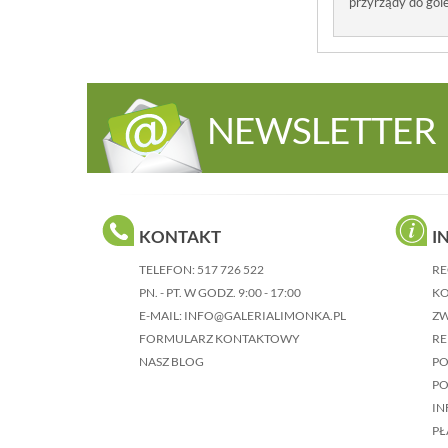
przyrządy do gol
NEWSLETTER
KONTAKT
I
TELEFON:
517 726 522
RE
PN. - PT. W GODZ. 9:00 - 17:00
KO
E-MAIL:
INFO@GALERIALIMONKA.PL
Z
FORMULARZ KONTAKTOWY
RE
NASZ BLOG
P
PO
IN
PŁ