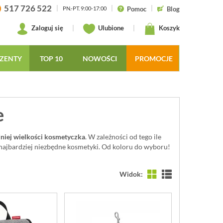
517 726 522
|
|
|
Pomoc
Blog
PN.-PT. 9:00-17:00
Zaloguj się
|
Ulubione
|
Koszyk
ZENTY
TOP 10
NOWOŚCI
PROMOCJE
e
niej wielkości kosmetyczka
. W zależności od tego ile
 najbardziej niezbędne kosmetyki. Od koloru do wyboru!
Widok: