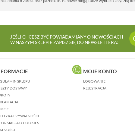
enia, dbania o zarost oraz paznokcie. Panowie mogą także wybrać klasyczną 
JEŚLI CHCESZ BYĆ POWIADAMIANY O NOWOŚCIACH
W NASZYM SKLEPIE ZAPISZ SIĘ DO NEWSLETTERA:
NFORMACJE
MOJE KONTO
GULAMIN SKLEPU
LOGOWANIE
SZTY DOSTAWY
REJESTRACJA
WROTY
KLAMACJA
OMOC
LITYKA PRYWATNOŚCI
FORMACJA O COOKIES
ATNOŚCI