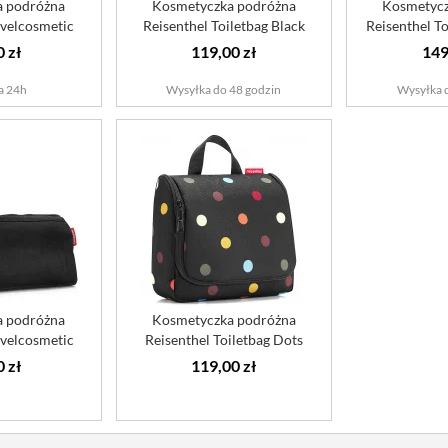
a podróżna
Kosmetyczka podróżna
Kosmetycz
avelcosmetic
Reisenthel Toiletbag Black
Reisenthel To
ts
0 zł
119,00 zł
149
a 24h
Wysyłka do 48 godzin
Wysyłka 
a podróżna
Kosmetyczka podróżna
avelcosmetic
Reisenthel Toiletbag Dots
ck
0 zł
119,00 zł