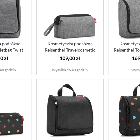
a podróżna
Kosmetyczka podróżna
Kosmetycz
letbag Twist
Reisenthel Travelcosmetic
Reisenthel To
er
Twist silver
s
0 zł
109,00 zł
169
48 godzin
Wysyłka do 48 godzin
Wysy