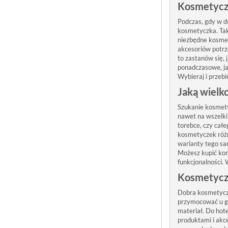
Kosmetyczk
Podczas, gdy w do
kosmetyczka. Tak
niezbędne kosmet
akcesoriów potrze
to zastanów się,
ponadczasowe, ja
Wybieraj i przebi
Jaką wielk
Szukanie kosmety
nawet na wszelk
torebce, czy całe
kosmetyczek różn
warianty tego sa
Możesz kupić komp
funkcjonalności. 
Kosmetycz
Dobra kosmetyczk
przymocować u gór
materiał. Do hot
produktami i akc