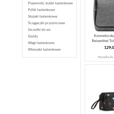
Pojemniki, kubki łazienkowe
Półki łazienkowe
Stojaki łazienkowe
Ściągaczki prysznicowe
Szczotki do wc
Kosmetyczk
Szyldy
Reisenthel Toi
Wagi łazienkowe
silv
129,0
Wieszaki łazienkowe
Wysyłka do 