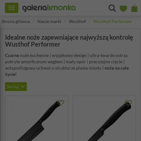
Toggle
navigation
Strona główna
Nasze marki
Wusthof
Wusthof Performer
Idealne noże zapewniające najwyższą kontrolę
Wusthof Performer
Czarne
noże kuchenne | wyjątkowy design | ultra-twarde ostrza
pokryte amorficznym węglem | mały opór i precyzyjne cięcie |
antypoślizgowy uchwyt o strukturze plasta miodu |
noże na całe
życie!
Sortuj