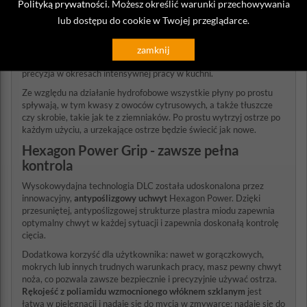
Polityką prywatności
. Możesz określić warunki przechowywania
rozpędu. Dzięki wyjątkowo niskiemu współczynnikowi tarcia i
lub dostępu do cookie w Twojej przeglądarce.
nieprzywierającej powłoki diamentopodobnej oraz efektowi lotosu
czarnej powierzchni, cząsteczki po prostu staczają się z ostrza.
Świeżo pocięte kawałki jedzenia, takie jak plasterki soczystej
zamknij
cebuli, zsuwają się: idealna sytuacja, gdy wymagana jest szybkość i
precyzja w okresach intensywnej pracy w kuchni.
Ze względu na działanie hydrofobowe wszystkie płyny po prostu
spływają, w tym kwasy z owoców cytrusowych, a także tłuszcze
czy skrobie, takie jak te z ziemniaków. Po prostu wytrzyj ostrze po
każdym użyciu, a urzekające ostrze będzie świecić jak nowe.
Hexagon Power Grip - zawsze pełna
kontrola
Wysokowydajna technologia DLC została udoskonalona przez
innowacyjny,
antypoślizgowy uchwyt
Hexagon Power. Dzięki
przesuniętej, antypoślizgowej strukturze plastra miodu zapewnia
optymalny chwyt w każdej sytuacji i zapewnia doskonałą kontrolę
cięcia.
Dodatkowa korzyść dla użytkownika: nawet w gorączkowych,
mokrych lub innych trudnych warunkach pracy, masz pewny chwyt
noża, co pozwala zawsze bezpiecznie i precyzyjnie używać ostrza.
Rękojeść z poliamidu wzmocnionego włóknem szklanym
jest
łatwa w pielęgnacji i nadaje się do mycia w zmywarce: nadaje się do