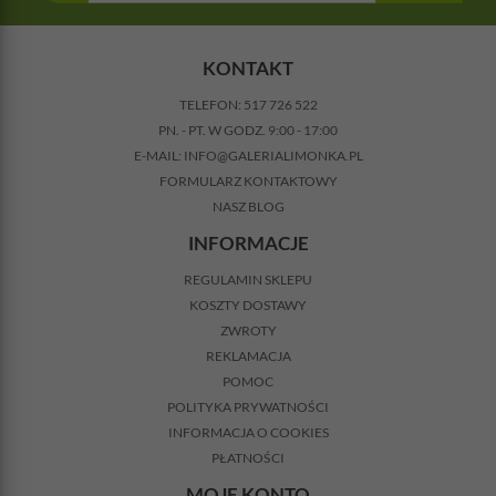
KONTAKT
TELEFON:
517 726 522
PN. - PT. W GODZ. 9:00 - 17:00
E-MAIL:
INFO@GALERIALIMONKA.PL
FORMULARZ KONTAKTOWY
NASZ BLOG
INFORMACJE
REGULAMIN SKLEPU
KOSZTY DOSTAWY
ZWROTY
REKLAMACJA
POMOC
POLITYKA PRYWATNOŚCI
INFORMACJA O COOKIES
PŁATNOŚCI
MOJE KONTO