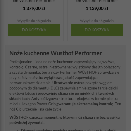
cm Wusthof Performer
cm Wusthof Performer
1 379,00 zł
1 139,00 zł
Wysyłka do 48 godzin
Wysyłka do 48 godzin
DO KOSZYKA
DO KOSZYKA
Noże kuchenne Wusthof Performer
Profesjonalne - idealne noże kuchenne zapewniający najwyższą
kontrolę. Czarne, ostre, niezrównane: wyjątkowy design połączony
z czystą dynamiką. Seria noży Performer WÜSTHOF sprawdza się
przy każdym użyciu:
wyjątkowa jakość
zapewniająca
bezwarunkowe działanie.
Ultratwarde ostrze
pokryte węglem
podobnym do diamentu (DLC) zapewnia zmniejszone tarcie dzięki
efektowi lotosu i
precyzyjnie ślizga się po miękkich i twardych
składnikach
. Antypoślizgowa struktura rękojeści w formie plastra
miodu Hexagon Power Grip
gwarantuje ekstremalną kontrolę
. Ten
nóż Cię urzeknie - na całe życie!
WÜSTHOF oznacza moment, w którym nóż ślizga się bez wysiłku
po świeżej żywności.
Diamentopodobna powłoka węglowa zwiększa twardość