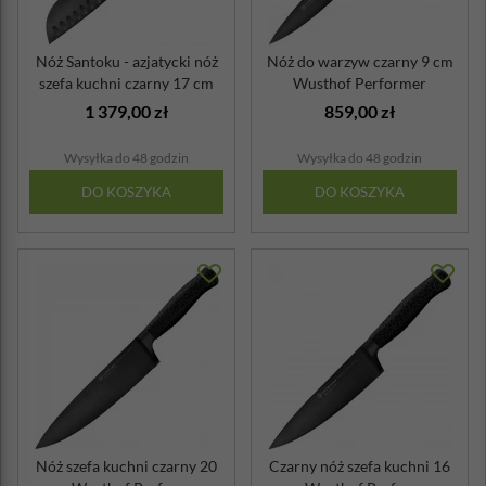
Nóż Santoku - azjatycki nóż
Nóż do warzyw czarny 9 cm
szefa kuchni czarny 17 cm
Wusthof Performer
Wus...
1 379,00 zł
859,00 zł
Wysyłka do 48 godzin
Wysyłka do 48 godzin
DO KOSZYKA
DO KOSZYKA
Nóż szefa kuchni czarny 20
Czarny nóż szefa kuchni 16