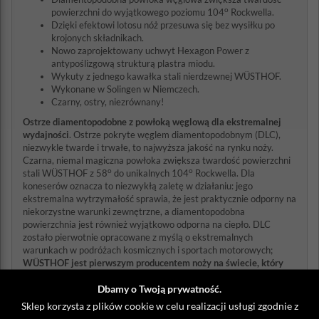
o
powierzchni do wyjątkowego poziomu 104
Rockwella.
Dzięki efektowi lotosu nóż przesuwa się bez wysiłku po
krojonych składnikach.
Nowo zaprojektowany uchwyt Hexagon Power z
antypoślizgową strukturą plastra miodu.
Wykuty z jednego kawałka stali nierdzewnej WÜSTHOF.
Wykonane w Solingen w Niemczech.
Czarny, ostry, niezrównany!
Ostrze diamentopodobne z powłoką węglową dla ekstremalnej
wydajności
. Ostrze pokryte węglem diamentopodobnym (DLC),
niezwykle twarde i trwałe, to najwyższa jakość na rynku noży.
Czarna, niemal magiczna powłoka zwiększa twardość powierzchni
o
o
stali WÜSTHOF z 58
do unikalnych 104
Rockwella. Dla
koneserów oznacza to niezwykłą zaletę w działaniu: jego
ekstremalna wytrzymałość sprawia, że ​​jest praktycznie odporny na
niekorzystne warunki zewnętrzne, a diamentopodobna
powierzchnia jest również wyjątkowo odporna na ciepło. DLC
zostało pierwotnie opracowane z myślą o ekstremalnych
warunkach w podróżach kosmicznych i sportach motorowych;
WÜSTHOF jest pierwszym producentem noży na świecie, który
zastosował tę technologię w całkowicie kutym nożu.
Dbamy o Twoją prywatność.
Efekt lotosu: cząsteczki po prostu odpadają
Sklep korzysta z plików cookie w celu realizacji usługi zgodnie z
Noże Performer ślizgają się po jedzeniu prawie bez tarcia: pełne