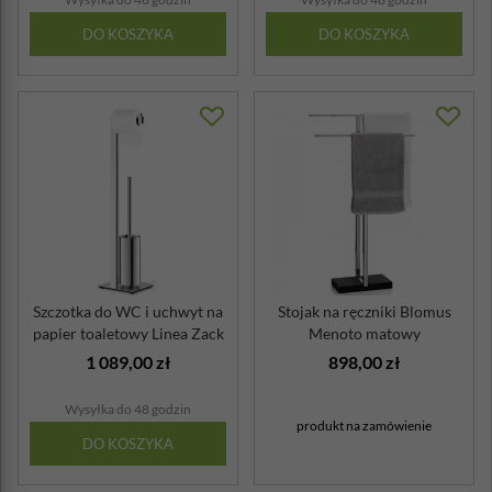
DO KOSZYKA
DO KOSZYKA
Szczotka do WC i uchwyt na
Stojak na ręczniki Blomus
papier toaletowy Linea Zack
Menoto matowy
poler
1 089,00 zł
898,00 zł
Wysyłka do 48 godzin
produkt na zamówienie
DO KOSZYKA