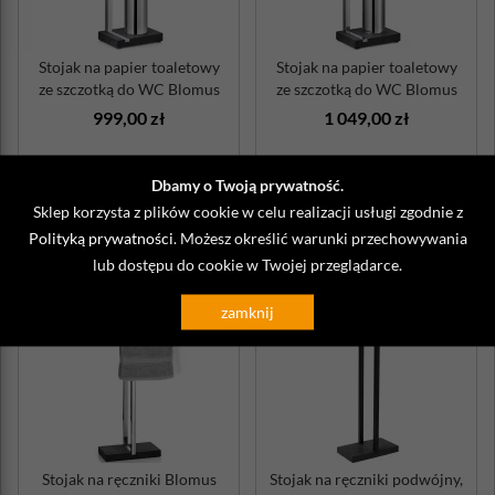
Stojak na papier toaletowy
Stojak na papier toaletowy
ze szczotką do WC Blomus
ze szczotką do WC Blomus
Menot...
Menot...
999,00 zł
1 049,00 zł
Wysyłka do 48 godzin
Wysyłka 24h
Dbamy o Twoją prywatność.
DO KOSZYKA
DO KOSZYKA
Sklep korzysta z plików cookie w celu realizacji usługi zgodnie z
Polityką prywatności
. Możesz określić warunki przechowywania
lub dostępu do cookie w Twojej przeglądarce.
zamknij
Stojak na ręczniki Blomus
Stojak na ręczniki podwójny,