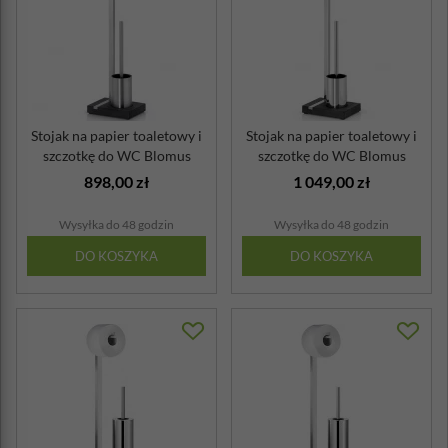
Stojak na papier toaletowy i
Stojak na papier toaletowy i
szczotkę do WC Blomus
szczotkę do WC Blomus
Menoto...
Menoto...
898,00 zł
1 049,00 zł
Wysyłka do 48 godzin
Wysyłka do 48 godzin
DO KOSZYKA
DO KOSZYKA