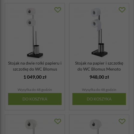
Stojak na dwie rolki papieru i
Stojak na papier i szczotkę
szczotkę do WC Blomus
do WC Blomus Menoto
Meno...
matowy
1 049,00 zł
948,00 zł
Wysyłka do 48 godzin
Wysyłka do 48 godzin
DO KOSZYKA
DO KOSZYKA