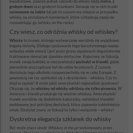
kwadratowe. Zawsze jednak szklanki do whisky będą
niskie, z
grubym dnem
oraz grubymi ściankami. Serwuje się w nich trunki
serwowane na lodzie
lub jak to czasem ma miejsce w przypadku
whisky, na zmrożonych kamieniach, które schładzają napój nie
rozwadniając go (whisky on the rocks).
Czy wiesz, co odróżnia whisky od whiskey?
Whisky
to trunek, którego wytwarzanie wyróżnia się wyjątkowo
bogatą historią. Dlatego spożywanie tego bursztynowego napoju
wzbudza wiele emocji i jest przez grono zapalonych degustatorów
traktowane niemal jak zjawisko mistyczne. Kojarzony ze Szkocją
trunek swoją kolebkę w rzeczywistości
pochodzi w Irlandii
, gdzie
pierwotnie przyrządzany był do celów leczniczych. Z czasem
destylacja tego alkoholu rozpowszechniła się w całej Europie. Z
pewnością nie raz spotkałeś się z określeniem - whiskey. Czy to
błąd w zapisie? A może jakiś amerykański regionalizm językowy?
Okazuje się, że
whiskey od whisky odróżnia nie tylko pisownia
. W
Ameryce i Irlandii produkuje się właśnie whiskey. Amerykański
trunek wyróżnia się dodatkiem kukurydzy, natomiast irlandzki
poddawany jest potrójnej destylacji, która zapewnia subtelniejszy
smak. Destylat znany ze Szkocji to tylko i wyłącznie – whisky!
Dyskretna elegancja szklanek do whisky
Być może znasz utwór
Whiskey in the jar
wykonywany przez