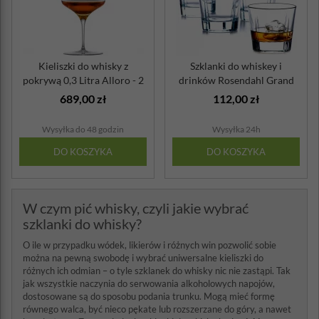
Kieliszki do whisky z
Szklanki do whiskey i
pokrywą 0,3 Litra Alloro - 2
drinków Rosendahl Grand
sztuki
Cru 4 sztuki
689,00 zł
112,00 zł
Wysyłka do 48 godzin
Wysyłka 24h
DO KOSZYKA
DO KOSZYKA
W czym pić whisky, czyli jakie wybrać
szklanki do whisky?
O ile w przypadku wódek, likierów i różnych win pozwolić sobie
można na pewną swobodę i wybrać uniwersalne kieliszki do
różnych ich odmian – o tyle szklanek do whisky nic nie zastąpi. Tak
jak wszystkie naczynia do serwowania alkoholowych napojów,
dostosowane są do sposobu podania trunku. Mogą mieć formę
równego walca, być nieco pękate lub rozszerzane do góry, a nawet