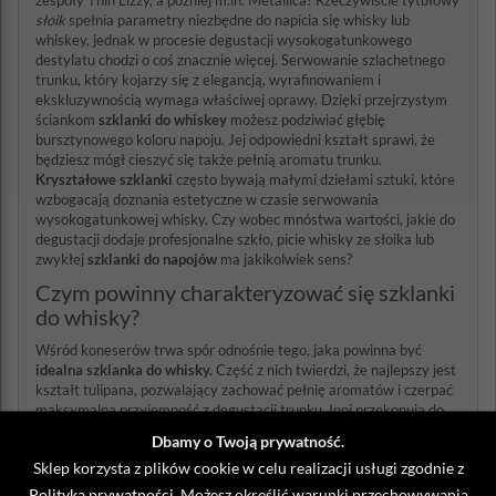
zespoły Thin Lizzy, a później m.in. Metallica? Rzeczywiście tytułowy
słoik
spełnia parametry niezbędne do napicia się whisky lub
whiskey, jednak w procesie degustacji wysokogatunkowego
destylatu chodzi o coś znacznie więcej. Serwowanie szlachetnego
trunku, który kojarzy się z elegancją, wyrafinowaniem i
ekskluzywnością wymaga właściwej oprawy. Dzięki przejrzystym
ściankom
szklanki do whiskey
możesz podziwiać głębię
bursztynowego koloru napoju. Jej odpowiedni kształt sprawi, że
będziesz mógł cieszyć się także pełnią aromatu trunku.
Kryształowe szklanki
często bywają małymi dziełami sztuki, które
wzbogacają doznania estetyczne w czasie serwowania
wysokogatunkowej whisky. Czy wobec mnóstwa wartości, jakie do
degustacji dodaje profesjonalne szkło, picie whisky ze słoika lub
zwykłej
szklanki do napojów
ma jakikolwiek sens?
Czym powinny charakteryzować się szklanki
do whisky?
Wśród koneserów trwa spór odnośnie tego, jaka powinna być
idealna
szklanka do whisky.
Część z nich twierdzi, że najlepszy jest
kształt tulipana, pozwalający zachować pełnię aromatów i czerpać
maksymalną przyjemność z degustacji trunku. Inni przekonują do
tradycyjnych ciężkich szklanek z grubym dnem. My uważamy, że
Dbamy o Twoją prywatność.
wybór odpowiedniego szkła do degustacji whisky jest indywidualną
Sklep korzysta z plików cookie w celu realizacji usługi zgodnie z
kwestią. Z pewnością nie powinien być on dziełem przypadku, lecz
owocem dokładnego przemyślenia i konfrontacji z własnymi
Polityką prywatności
. Możesz określić warunki przechowywania