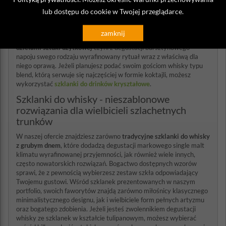
oczekiwaniami względem kosztowania wysokogatunkowej whisky.
lub dostępu do cookie w Twojej przeglądarce.
Zestaw szklanek do whisky
wykonanych z kryształu
, zdobnych w
niezwykłe wzory może być wspaniałą, ekskluzywną ozdobą stołu. Z
zamknij
pewnością
karafka do whisky
otoczona małymi kryształowymi
dziełami sztuki użytkowej
czyni z degustacji bursztynowego
napoju swego rodzaju wyrafinowany rytuał wraz z właściwą dla
niego oprawą. Jeżeli planujesz podać swoim gościom whisky typu
blend, którą serwuje się najczęściej w formie koktajli, możesz
wykorzystać
szklanki do drinków kryształowe
.
Szklanki do whisky - nieszablonowe
rozwiązania dla wielbicieli szlachetnych
trunków
W naszej ofercie znajdziesz zarówno
tradycyjne szklanki do whisky
z grubym dnem
, które dodadzą degustacji markowego single malt
klimatu wyrafinowanej przyjemności, jak również wiele innych,
często nowatorskich rozwiązań. Bogactwo dostępnych wzorów
sprawi, że z pewnością wybierzesz zestaw szkła odpowiadający
Twojemu gustowi. Wśród szklanek prezentowanych w naszym
portfolio, swoich faworytów znajdą zarówno miłośnicy klasycznego
minimalistycznego designu, jak i wielbiciele form pełnych artyzmu
oraz bogatego zdobienia. Jeżeli jesteś zwolennikiem degustacji
whisky ze szklanek w kształcie tulipanowym, możesz wybierać