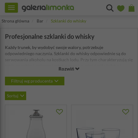
Toggle
navigation
Strona główna
Bar
Szklanki do whisky
Profesjonalne szklanki do whisky
Każdy trunek, by wydobyć swoje walory, potrzebuje
odpowiedniego naczynia. Szklanki do whisky odpowiednie są do
serwowania alkoholu na kostkach lodu. Przy tym charakteryzują się
także wysokimi walorami estetycznymi, a wśród miłośników i
Rozwiń
koneserów bursztynowego trunku stanowią znak rozpoznawczy.
Posłużą Ci
do degustacji
i delektowania się wyborną whisky. Nasza
Filtruj wg producenta
oferta wyróżnia się jakością materiałów - szczególnie kryształowe
szklanki, kształtami - kieliszki do whisky, wyglądem - szlif
Sortuj
kryształowy. Różni producenci prezentują charakterystyczne dla
siebie produkty szklanek i kieliszków tak, aby każdy znalazł u nas
coś dla siebie. Wyspecjalizowana kategoria w sklepie uzupełniona o
karafki kryształowe do whisky
czy zestawy prezentowe dla
miłośników whisky.