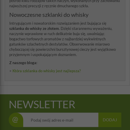
pośród kilku rodzajów takich naczyń, wykonanych przy zachowaniu
najwyższej precyzji z ręcznie dmuchanego szkła.
Nowoczesne szklanki do whisky
Intrygującym i nowatorskim rozwiązaniem jest bujająca się
szklanka do whisky ze złotem
. Dzięki starannemu wyważeniu,
naczynie wprawione w ruch delikatnie buja się, uwalniając
bogactwo torfowych aromatów z najbardziej wykwintnych
gatunków szlachetnych destylatów. Obserwowanie miarowo
chyboczącej się powierzchni bursztynowej cieczy jest wyjątkowo
przyjemnym i uspokajającym doznaniem.
Z naszego bloga:
>
Która szklanka do whisky jest najlepsza?
NEWSLETTER
@
DODAJ