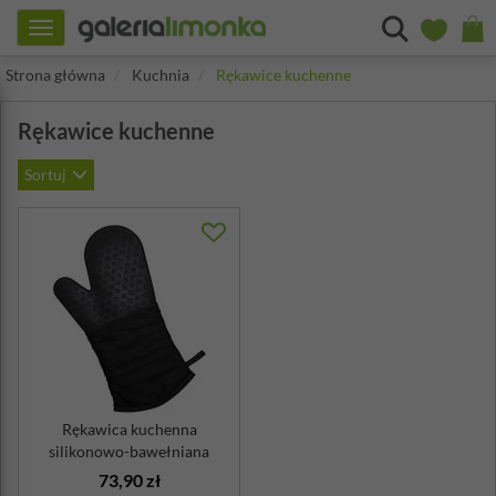
Toggle
navigation
Strona główna
Kuchnia
Rękawice kuchenne
Rękawice kuchenne
Sortuj
Rękawica kuchenna
silikonowo-bawełniana
Lurch czarna
73,90 zł