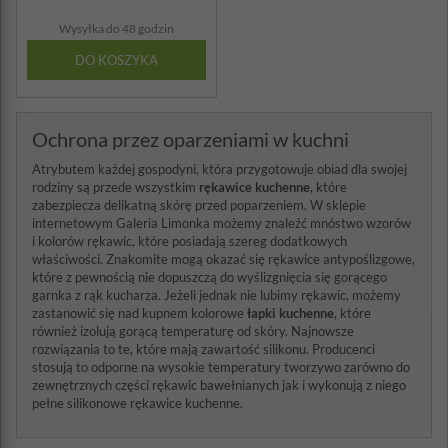
Wysyłka do 48 godzin
DO KOSZYKA
Ochrona przez oparzeniami w kuchni
Atrybutem każdej gospodyni, która przygotowuje obiad dla swojej
rodziny są przede wszystkim
rękawice kuchenne
, które
zabezpiecza delikatną skórę przed poparzeniem. W sklepie
internetowym Galeria Limonka możemy znaleźć mnóstwo wzorów
i kolorów rękawic, które posiadają szereg dodatkowych
właściwości. Znakomite mogą okazać się rękawice antypoślizgowe,
które z pewnością nie dopuszczą do wyślizgnięcia się gorącego
garnka z rąk kucharza. Jeżeli jednak nie lubimy rękawic, możemy
zastanowić się nad kupnem kolorowe
łapki kuchenne
, które
również izolują gorącą temperaturę od skóry. Najnowsze
rozwiązania to te, które mają zawartość silikonu. Producenci
stosują to odporne na wysokie temperatury tworzywo zarówno do
zewnętrznych części rękawic bawełnianych jak i wykonują z niego
pełne silikonowe rękawice kuchenne.