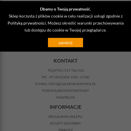
Dbamy o Twoją prywatność.
Sklep korzysta z plików cookie w celu realizacji usługi zgodnie z
NEWSLETTER
Polityką prywatności
. Możesz określić warunki przechowywania
lub dostępu do cookie w Twojej przeglądarce.
@
DODAJ
zamknij
KONTAKT
TELEFON:
517 726 522
PN. - PT. W GODZ. 9:00 - 17:00
E-MAIL:
INFO@GALERIALIMONKA.PL
FORMULARZ KONTAKTOWY
NASZ BLOG
INFORMACJE
REGULAMIN SKLEPU
KOSZTY DOSTAWY
ZWROTY