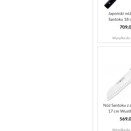
Japoński nó
Santoku 18
Dama
709,0
Wysyłka do 
Nóż Santoku z 
17 cm Wusth
569,0
Wysyłka do 