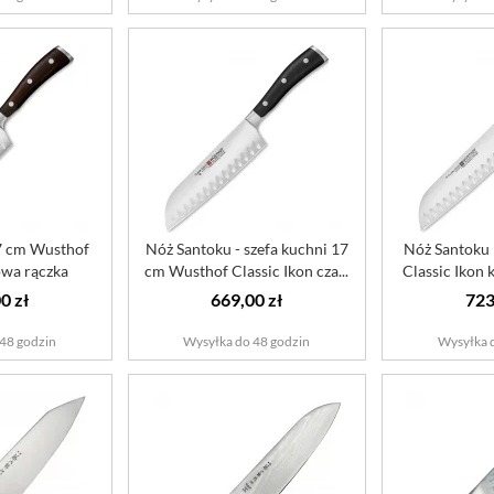
7 cm Wusthof
Nóż Santoku - szefa kuchni 17
Nóż Santoku
owa rączka
cm Wusthof Classic Ikon cza...
Classic Ikon
0 zł
669,00 zł
723
48 godzin
Wysyłka do 48 godzin
Wysyłka 