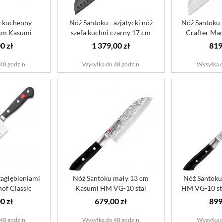
ż kuchenny
Nóż Santoku - azjatycki nóż
Nóż Santoku
 cm Kasumi
szefa kuchni czarny 17 cm
Crafter Ma
scus
Wus...
0 zł
1 379,00 zł
819
48 godzin
Wysyłka do 48 godzin
Wysyłka 
zagłębieniami
Nóż Santoku mały 13 cm
Nóż Santoku
of Classic
Kasumi HM VG-10 stal
HM VG-10 st
młotkowana, w...
wys
0 zł
679,00 zł
899
48 godzin
Wysyłka do 48 godzin
Wysyłka 