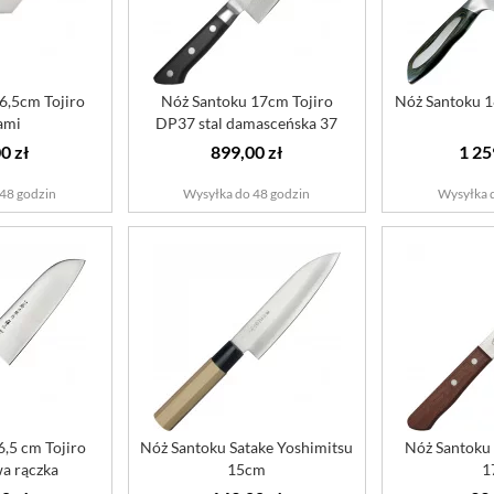
6,5cm Tojiro
Nóż Santoku 17cm Tojiro
Nóż Santoku 1
ami
DP37 stal damasceńska 37
warstw
0 zł
899,00 zł
1 25
48 godzin
Wysyłka do 48 godzin
Wysyłka 
,5 cm Tojiro
Nóż Santoku Satake Yoshimitsu
Nóż Santoku
a rączka
15cm
1