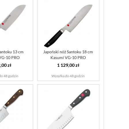
antoku 13 cm
Japoński nóż Santoku 18 cm
VG-10 PRO
Kasumi VG-10 PRO
,00 zł
1 129,00 zł
do 48 godzin
Wysyłka do 48 godzin