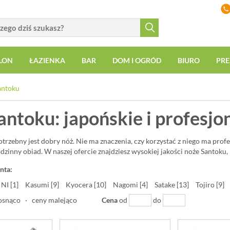
LON
ŁAZIENKA
BAR
DOM I OGRÓD
BIURO
PRE
antoku
ntoku: japońskie i profesjo
trzebny jest dobry nóż. Nie ma znaczenia, czy korzystać z niego ma pro
zinny obiad. W naszej ofercie znajdziesz wysokiej jakości noże Santoku, 
nta:
NI [1]
Kasumi [9]
Kyocera [10]
Nagomi [4]
Satake [13]
Tojiro [9]
osnąco
·
ceny malejąco
Cena
od
do