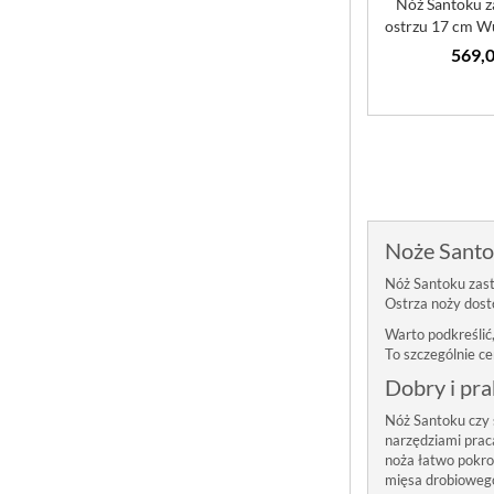
Nóż Santoku z
ostrzu 17 cm Wu
bi..
569,0
Noże Santo
Nóż Santoku zast
Ostrza noży dostę
Warto podkreślić
To szczególnie c
Dobry i pra
Nóż Santoku czy 
narzędziami praca
noża łatwo pokro
mięsa drobioweg