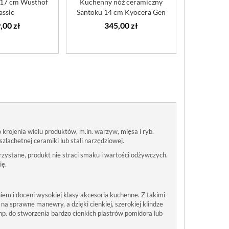
 17 cm Wusthof
Kuchenny nóż ceramiczny
assic
Santoku 14 cm Kyocera Gen
biały
,00 zł
345,00 zł
ojenia wielu produktów, m.in. warzyw, mięsa i ryb.
zlachetnej ceramiki lub stali narzędziowej.
zystane, produkt nie straci smaku i wartości odżywczych.
ię.
em i doceni wysokiej klasy akcesoria kuchenne. Z takimi
a sprawne manewry, a dzięki cienkiej, szerokiej klindze
np. do stworzenia bardzo cienkich plastrów pomidora lub