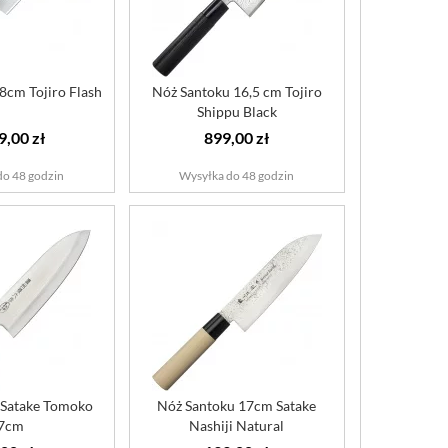
8cm Tojiro Flash
Nóż Santoku 16,5 cm Tojiro
Shippu Black
9,00 zł
899,00 zł
do 48 godzin
Wysyłka do 48 godzin
 Satake Tomoko
Nóż Santoku 17cm Satake
7cm
Nashiji Natural