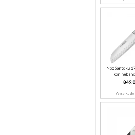
Nóż Santoku 1
Ikon heban
849,0
Wysyłka do 