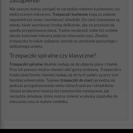
zastąpienia?
Nie zawsze można zastąpić te narzędzia robotem kuchennym czy
elektrycznym mikserem.
Trzepaczki kuchenne
mają za zadanie
napowietrzyć masę i wymieszać składniki. Do ciast stosowane są
wtedy, kiedy wymieszać trzeba delikatnie, aby na przykład nie
opadła przygotowana piana. Trudno wyobrazić sobie też szybkie
obroty końcówki miksera podczas mieszania sosu. Zwykła
trzepaczka to także najlepszy sposób na uzyskanie puszystego i
delikatnego omletu.
Trzepaczki spiralne czy klasyczne?
Trzepaczki spiralne
idealnie nadają się do ubijania piany z białek.
Przy ich pomocy można również ubić gęstą śmietanę. Trzepaczki o
tradycyjnej formie również nadają się do tych zadań, są przy tym
bardziej uniwersalne. Typowe
trzepaczki do ciast
sprawdzą się
podczas przygotowywania wielu różnych potraw i składników.
Uznani producenci tworzą też nowatorskie rozwiązania, jak
narzędzia składane, które można zmienić w płaską szpatułkę do
mieszania sosu w małym rondelku.