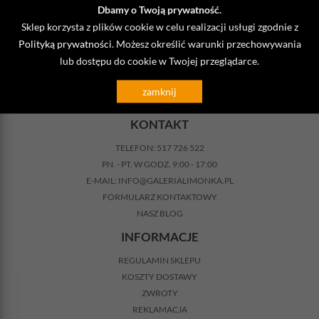
Dbamy o Twoją prywatność.
NEWSLETTER
Sklep korzysta z plików cookie w celu realizacji usługi zgodnie z
Polityką prywatności
. Możesz określić warunki przechowywania
@
lub dostępu do cookie w Twojej przeglądarce.
DODAJ
zamknij
KONTAKT
TELEFON:
517 726 522
PN. - PT. W GODZ. 9:00 - 17:00
E-MAIL:
INFO@GALERIALIMONKA.PL
FORMULARZ KONTAKTOWY
NASZ BLOG
INFORMACJE
REGULAMIN SKLEPU
KOSZTY DOSTAWY
ZWROTY
REKLAMACJA