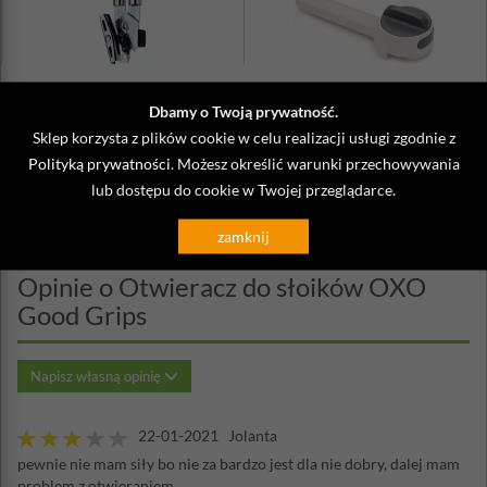
Otwieracz do puszek Rondo Kela
Otwieracz do puszek z uchwytem
Dbamy o Twoją prywatność.
Can-Do Plus Joseph Joseph
Sklep korzysta z plików cookie w celu realizacji usługi zgodnie z
98,90 zł
105,00 zł
Polityką prywatności
. Możesz określić warunki przechowywania
lub dostępu do cookie w Twojej przeglądarce.
zamknij
Opinie o Otwieracz do słoików OXO
Good Grips
Napisz własną opinię
22-01-2021 Jolanta
pewnie nie mam siły bo nie za bardzo jest dla nie dobry, dalej mam
problem z otwieraniem