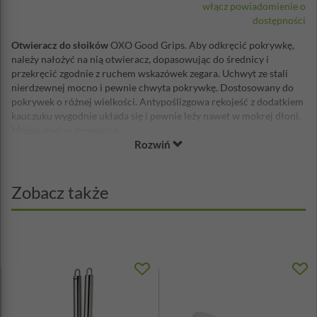
włącz powiadomienie o
dostępności
Otwieracz do słoików
OXO Good Grips. Aby odkręcić pokrywkę,
należy nałożyć na nią otwieracz, dopasowując do średnicy i
przekręcić zgodnie z ruchem wskazówek zegara. Uchwyt ze stali
nierdzewnej mocno i pewnie chwyta pokrywkę. Dostosowany do
pokrywek o różnej wielkości. Antypoślizgowa rękojeść z dodatkiem
kauczuku wygodnie układa się i pewnie leży nawet w mokrej dłoni.
Można myć w zmywarce.
Rozwiń
Szerokość: 12,7cm
Długość: 22cm
Głębokość: 2,5cm
Zobacz także
Materiał: stal nierdzewna, tworzywo sztuczne, kauczuk