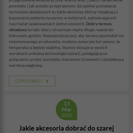
powstało i jak zostało przyprawione. Szczęśliwi posiadacze
termosów obiadowych to także ekolodzy, którzy rezygnują z
kupowania jedzenia na wynos w kolejnych, zaśmiecających
nasz świat opakowaniach jednorazowych.
Dobry termos
obiadowy
to taki, który utrzymuje ciepło długo, nawet do
kilkunastu godzin. Najważniejsze jest, aby termos pochodził od
renomowanego producenta, możemy wówczas być pewni, że
temperatura będzie stabilna. Stanley stosuje w swoich
wyrobach unikalną technologię izolacji, polegającą na
połączeniu próżni pomiędzy stalowymi ściankami z dodatkową
warstwą węglową.
CZYTAJ DALEJ
13
Mar
2020
Jakie akcesoria dobrać do szarej