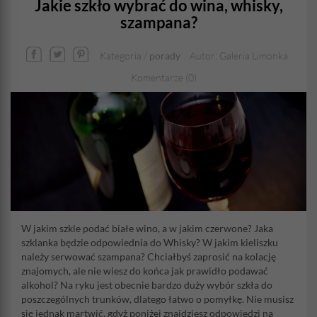
Jakie szkło wybrać do wina, whisky,
szampana?
Kategoria /
porady
Autor: Galeria Limonka
Komentarze (0)
W jakim szkle podać białe wino, a w jakim czerwone? Jaka
szklanka będzie odpowiednia do Whisky? W jakim kieliszku
należy serwować szampana? Chciałbyś zaprosić na kolację
znajomych, ale nie wiesz do końca jak prawidło podawać
alkohol? Na ryku jest obecnie bardzo duży wybór szkła do
poszczególnych trunków, dlatego łatwo o pomyłkę. Nie musisz
się jednak martwić, gdyż poniżej znajdziesz odpowiedzi na