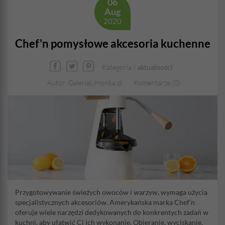
06
Aug
2020
Chef'n pomysłowe akcesoria kuchenne
Kategoria /
aktualności
Autor: GaleriaLimonka.pl
Komentarze (0)
Przygotowywanie świeżych owoców i warzyw, wymaga użycia
specjalistycznych akcesoriów. Amerykańska marka Chef'n
oferuje wiele narzędzi dedykowanych do konkrentych zadań w
kuchni, aby ułatwić Ci ich wykonanie. Obieranie, wyciskanie,