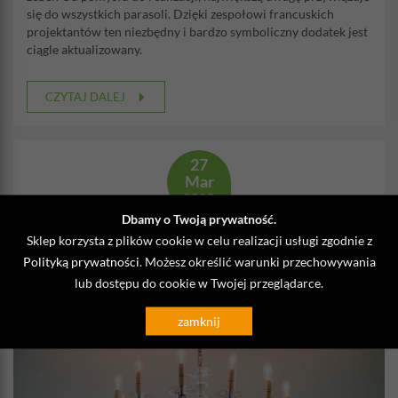
się do wszystkich parasoli. Dzięki zespołowi francuskich
projektantów ten niezbędny i bardzo symboliczny dodatek jest
ciągle aktualizowany.
CZYTAJ DALEJ
27
Mar
2020
Dbamy o Twoją prywatność.
Designerski żyrandol, którym stworzysz
Sklep korzysta z plików cookie w celu realizacji usługi zgodnie z
efektowne wnętrze
Polityką prywatności
. Możesz określić warunki przechowywania
lub dostępu do cookie w Twojej przeglądarce.
Kategoria /
produkty
Autor: Galeria Limonka
zamknij
Komentarze (0)