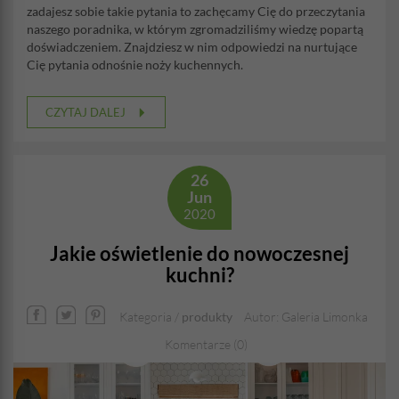
zadajesz sobie takie pytania to zachęcamy Cię do przeczytania
naszego poradnika, w którym zgromadziliśmy wiedzę popartą
doświadczeniem. Znajdziesz w nim odpowiedzi na nurtujące
Cię pytania odnośnie noży kuchennych.
CZYTAJ DALEJ
26
Jun
2020
Jakie oświetlenie do nowoczesnej
kuchni?
Kategoria /
produkty
Autor: Galeria Limonka
Komentarze (0)