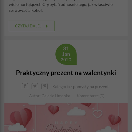
wiele nurtujących Cię pytań odnośnie tego, jak właściwie
serwować alkohol.
CZYTAJ DALEJ
31
Jan
2020
Praktyczny prezent na walentynki
Kategoria /
pomysły na prezent
Autor: Galeria Limonka
Komentarze (0)