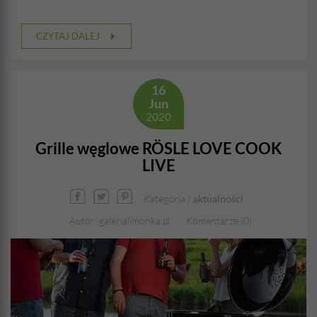
CZYTAJ DALEJ
16
Jun
2020
Grille węglowe RÖSLE LOVE COOK
LIVE
Kategoria /
aktualności
Autor: galerialimonka.pl
Komentarze (0)