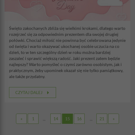
Święto zakochanych zbliża się wielkimi krokami, dlatego warto
rozejrzeć się za odpowiednim prezentem dla swojej drugiej
połówki. Chociaż miłość nie powinna być celebrowana jedynie
od święta i warto okazywać ukochanej osobie uczucia na co
dzień, to w ten szczególny dzień w roku można bardziej
zaszaleć i sprawić większą radość. Jaki prezent zatem będzie
najlepszy? Warto pomyśleć o czymś zarówno osobistym, jak i
praktycznym, żeby upominek okazał się nie tylko pamiątkowy,
ale także przydatny.
CZYTAJ DALEJ
«
1
14
15
16
21
»
...
...