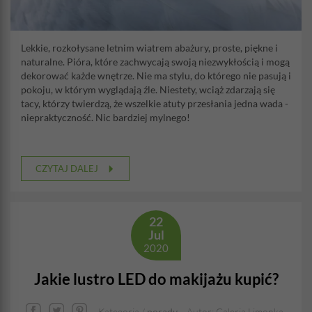
Lekkie, rozkołysane letnim wiatrem abażury, proste, piękne i
naturalne. Pióra, które zachwycają swoją niezwykłością i mogą
dekorować każde wnętrze. Nie ma stylu, do którego nie pasują i
pokoju, w którym wyglądają źle. Niestety, wciąż zdarzają się
tacy, którzy twierdzą, że wszelkie atuty przesłania jedna wada -
niepraktyczność. Nic bardziej mylnego!
CZYTAJ DALEJ
22
Jul
2020
Jakie lustro LED do makijażu kupić?
Kategoria /
porady
Autor: Galeria Limonka