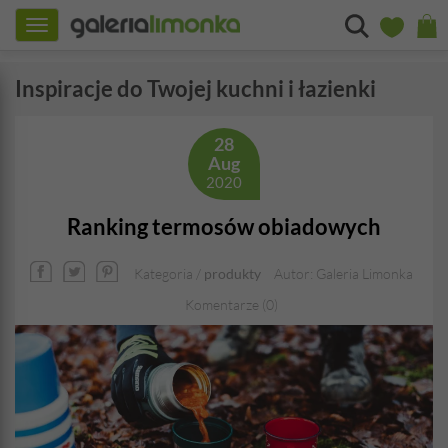
Toggle
navigation
Inspiracje do Twojej kuchni i łazienki
28
Aug
2020
Ranking termosów obiadowych
Kategoria /
produkty
Autor: Galeria Limonka
Komentarze (0)