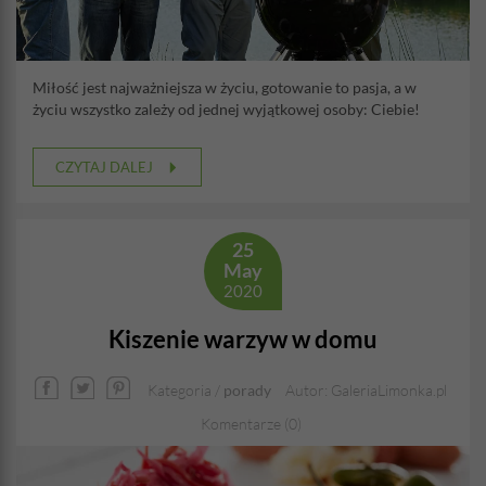
Miłość jest najważniejsza w życiu, gotowanie to pasja, a w
życiu wszystko zależy od jednej wyjątkowej osoby: Ciebie!
CZYTAJ DALEJ
25
May
2020
Kiszenie warzyw w domu
Kategoria /
porady
Autor: GaleriaLimonka.pl
Komentarze (0)