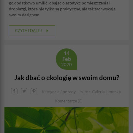
go dodatkowo umilić, dbając o estetykę pomieszczenia i
drobiazgi, które nie tylko są praktyczne, ale też zachwycają
swoim designem.
CZYTAJ DALEJ
14
Feb
2020
Jak dbać o ekologię w swoim domu?
Kategoria /
porady
Autor: Galeria Limonka
Komentarze (0)