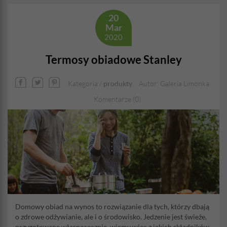
20
Mar
2020
Termosy obiadowe Stanley
Kategoria /
produkty
Autor: Galeria Limonka
Komentarze (0)
Domowy obiad na wynos to rozwiązanie dla tych, którzy dbają
o zdrowe odżywianie, ale i o środowisko. Jedzenie jest świeże,
przygotowane własnoręcznie, wiemy więc z jakich składników