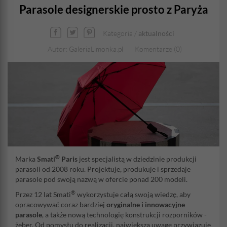
Parasole designerskie prosto z Paryża
Kategoria /
aktualności
Autor: GaleriaLimonka.pl
Komentarze (0)
®
Marka
Smati
Paris
jest specjalistą w dziedzinie produkcji
parasoli od 2008 roku. Projektuje, produkuje i sprzedaje
parasole pod swoją nazwą w ofercie ponad 200 modeli.
®
Przez 12 lat Smati
wykorzystuje całą swoją wiedzę, aby
opracowywać coraz bardziej
oryginalne i innowacyjne
parasole
, a także nową technologię konstrukcji rozporników -
żeber. Od pomysłu do realizacji, największą uwagę przywiązuje