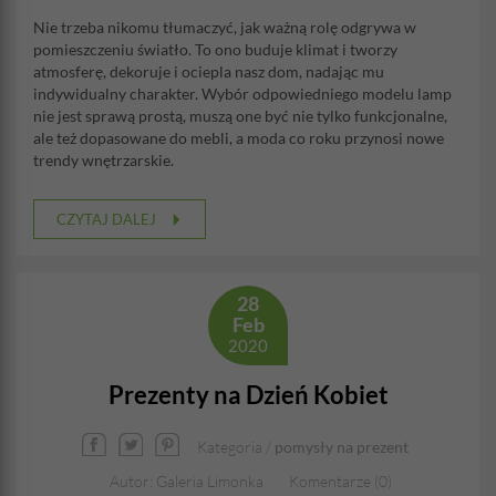
Nie trzeba nikomu tłumaczyć, jak ważną rolę odgrywa w
pomieszczeniu światło. To ono buduje klimat i tworzy
atmosferę, dekoruje i ociepla nasz dom, nadając mu
indywidualny charakter. Wybór odpowiedniego modelu lamp
nie jest sprawą prostą, muszą one być nie tylko funkcjonalne,
ale też dopasowane do mebli, a moda co roku przynosi nowe
trendy wnętrzarskie.
CZYTAJ DALEJ
28
Feb
2020
Prezenty na Dzień Kobiet
Kategoria /
pomysły na prezent
Autor: Galeria Limonka
Komentarze (0)