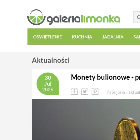
OŚWIETLENIE
KUCHNIA
JADALNIA
SA
Aktualności
Monety bulionowe - p
30
Jul
2026
Kategoria /
aktua