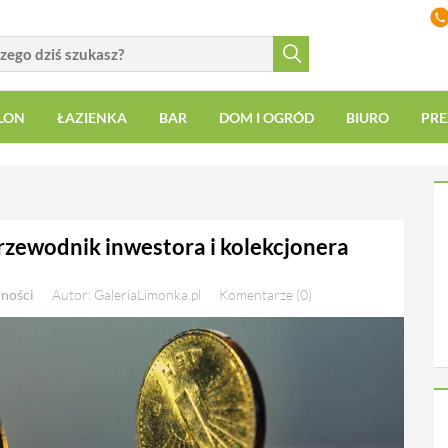
LON
ŁAZIENKA
BAR
DOM I OGRÓD
BIURO
PRE
rzewodnik inwestora i kolekcjonera
lności
Autor: GaleriaLimonka.pl
Komentarze (0)