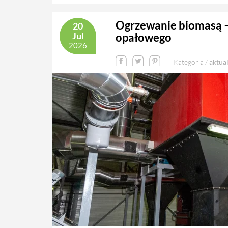
Ogrzewanie biomasą – 
20
Jul
opałowego
2026
Kategoria /
aktua