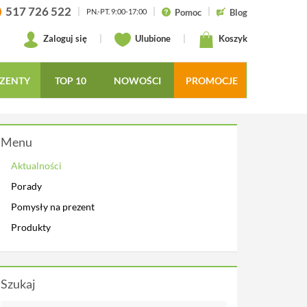
517 726 522
|
|
|
Pomoc
Blog
PN.-PT. 9:00-17:00
Zaloguj się
|
Ulubione
|
Koszyk
ZENTY
TOP 10
NOWOŚCI
PROMOCJE
Menu
Aktualności
Porady
Pomysły na prezent
Produkty
Szukaj