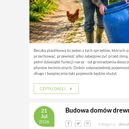
Beczka plastikowa to jeden z tych sprzętów, których 
przechować, przewieźć albo zabezpieczyć przed zimą
pełni dziesiątki funkcji naraz - od gromadzenia des
płynów technicznych. Dobór odpowiedniej pojemności 
długo i bezpiecznie taki pojemnik będzie służył.
CZYTAJ DALEJ
Budowa domów drewni
21
Jul
2026
Kategoria /
aktua