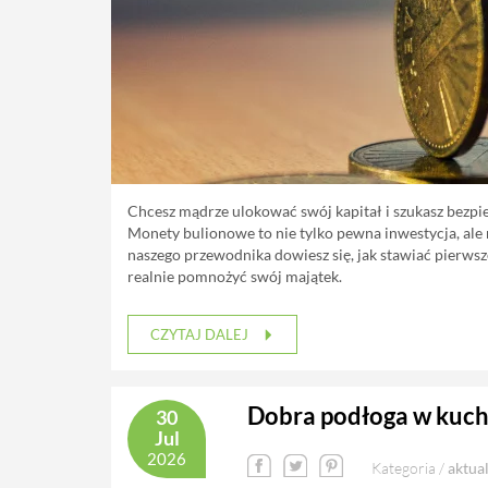
Chcesz mądrze ulokować swój kapitał i szukasz bezpie
Monety bulionowe to nie tylko pewna inwestycja, ale
naszego przewodnika dowiesz się, jak stawiać pierwsz
realnie pomnożyć swój majątek.
CZYTAJ DALEJ
Dobra podłoga w kuchni
30
Jul
2026
Kategoria /
aktua