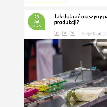
Jak dobrać maszyny p
23
Jul
produkcji?
2026
Kategoria /
aktua