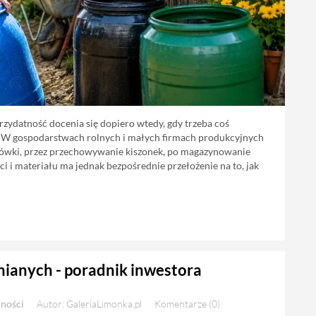
przydatność docenia się dopiero wtedy, gdy trzeba coś
. W gospodarstwach rolnych i małych firmach produkcyjnych
zczówki, przez przechowywanie kiszonek, po magazynowanie
i materiału ma jednak bezpośrednie przełożenie na to, jak
anych - poradnik inwestora
lności
Autor: GaleriaLimonka.pl
Komentarze (0)