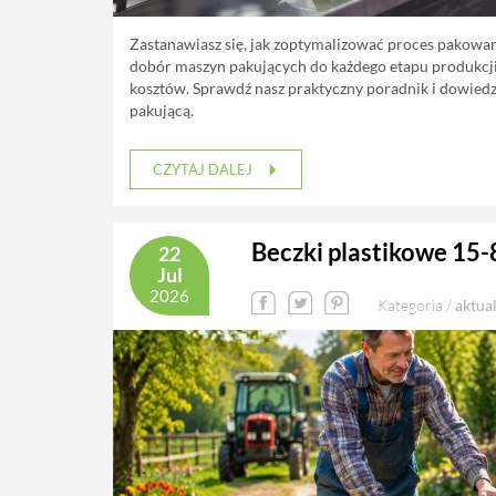
Zastanawiasz się, jak zoptymalizować proces pakowa
dobór maszyn pakujących do każdego etapu produkcji 
kosztów. Sprawdź nasz praktyczny poradnik i dowiedz 
pakującą.
CZYTAJ DALEJ
Beczki plastikowe 15-80
22
Jul
2026
Kategoria /
aktua