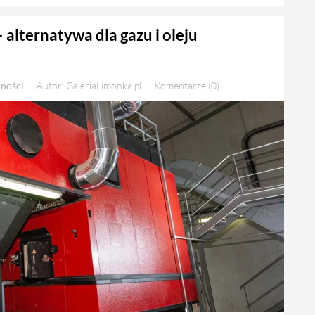
alternatywa dla gazu i oleju
lności
Autor: GaleriaLimonka.pl
Komentarze (0)