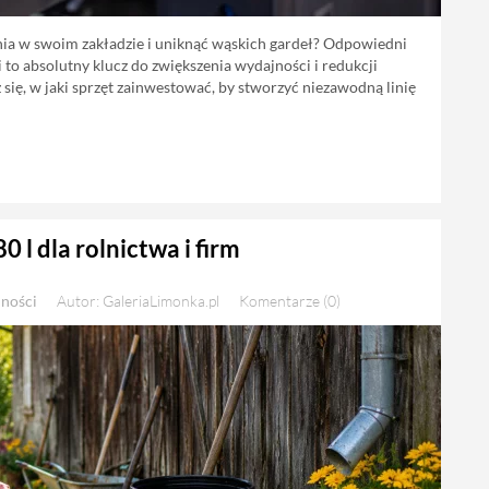
nia w swoim zakładzie i uniknąć wąskich gardeł? Odpowiedni
to absolutny klucz do zwiększenia wydajności i redukcji
się, w jaki sprzęt zainwestować, by stworzyć niezawodną linię
 l dla rolnictwa i firm
lności
Autor: GaleriaLimonka.pl
Komentarze (0)