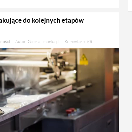
akujące do kolejnych etapów
lności
Autor: GaleriaLimonka.pl
Komentarze (0)