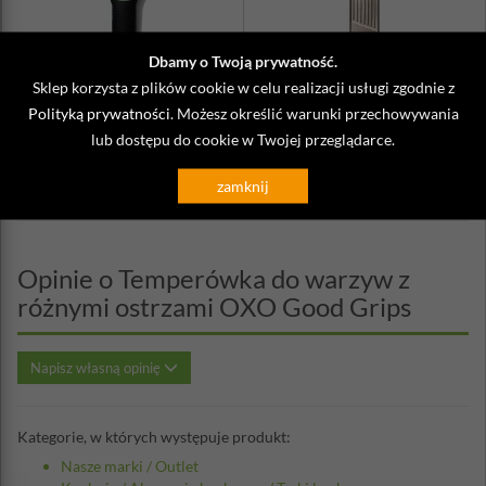
pewnie trzyma sie ją w dłoni. Prosty sposób rozkładania urządzenia
sprawia, że całość łatwo i dokładnie można umyć. Dzięki
temperówce w sposób szybki i bezproblemowy można
Dbamy o Twoją prywatność.
przygotować wiele różnorodnych dań czy przystawek.
Sklep korzysta z plików cookie w celu realizacji usługi zgodnie z
Tarka do czosnku, imbiru, chrzanu,
Tarka kuchenna tnąca na plasterki
Materiał: tworzywo sztuczne wolne od BPA, stal nierdzewna
Polityką prywatności
. Możesz określić warunki przechowywania
kurkumy OXO Good Grips
Gourmet Slicer Microplane
Średnica: 8 cm
lub dostępu do cookie w Twojej przeglądarce.
62,00 zł
139,95 zł
Wysokość: 13,2 cm
zamknij
Opinie o Temperówka do warzyw z
różnymi ostrzami OXO Good Grips
Napisz własną opinię
Kategorie, w których występuje produkt:
Nasze marki
/
Outlet