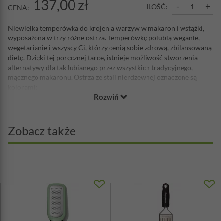
137,00 zł
-
+
ILOŚĆ:
CENA:
Niewielka temperówka do krojenia warzyw w makaron i wstążki,
wyposażona w trzy różne ostrza. Temperówkę polubią weganie,
wegetarianie i wszyscy Ci, którzy cenią sobie zdrową, zbilansowaną
dietę. Dzięki tej poręcznej tarce, istnieje możliwość stworzenia
alternatywy dla tak lubianego przez wszystkich tradycyjnego,
mącznego makaronu. Ostrza ze stali nierdzewnej oznaczone są
kolorami:
Rozwiń
zielone (0,3 cm) służy do formowania spaghetti np. z cukinii,
dyni itp.;
pomarańczowe (0,6 cm) zamieni, np. kabaczka, w fettuccine
Zobacz także
czyli makaron wstążki;
czerwone, proste ostrze poszatkuje bądź pokroi w plastry np.
jabłko, kapustę.
Przykrywka temperówki chroni ostrza i dzięki specjalnym
wypustkom, jest również pomocna przy przytrzymywaniu
krojonego warzywa. Urządzenie zajmuje niewiele miejsca w kuchni,
może być zawsze pod ręką. Trzy ostrza tworzą całość - nie trzeba
ich oddzielnie przechowywać. Produkt jest bardzo estetyczny i
łatwy w przechowywaniu. Rozmiar temperówki sprawia, że łatwo i