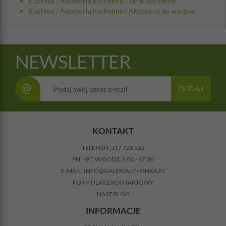
Kuchnia
/
Akcesoria kuchenne
/
Tarki kuchenne
Kuchnia
/
Akcesoria kuchenne
/
Akcesoria do warzyw
NEWSLETTER
@
DODAJ
KONTAKT
TELEFON:
517 726 522
PN. - PT. W GODZ. 9:00 - 17:00
E-MAIL:
INFO@GALERIALIMONKA.PL
FORMULARZ KONTAKTOWY
NASZ BLOG
INFORMACJE