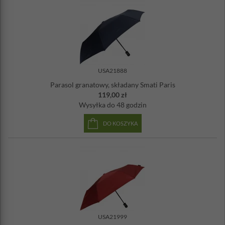
Składanie: automatyczne
Ilość żeber: 6
Odporny na wiatr
USA21888
Parasol granatowy, składany Smati Paris
119,00 zł
Wysyłka
do 48 godzin
DO KOSZYKA
USA21999