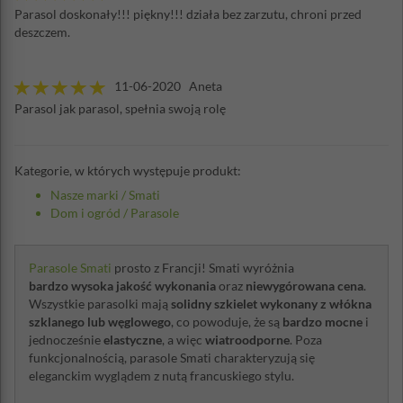
Parasol doskonały!!! piękny!!! działa bez zarzutu, chroni przed
deszczem.
11-06-2020 Aneta
Parasol jak parasol, spełnia swoją rolę
Kategorie, w których występuje produkt:
Nasze marki
/
Smati
Dom i ogród
/
Parasole
Parasole Smati
prosto z Francji! Smati wyróżnia
bardzo wysoka jakość wykonania
oraz
niewygórowana cena
.
Wszystkie parasolki mają
solidny szkielet wykonany z włókna
szklanego lub węglowego
, co powoduje, że są
bardzo mocne
i
jednocześnie
elastyczne
, a więc
wiatroodporne
. Poza
funkcjonalnością, parasole Smati charakteryzują się
eleganckim wyglądem z nutą francuskiego stylu.