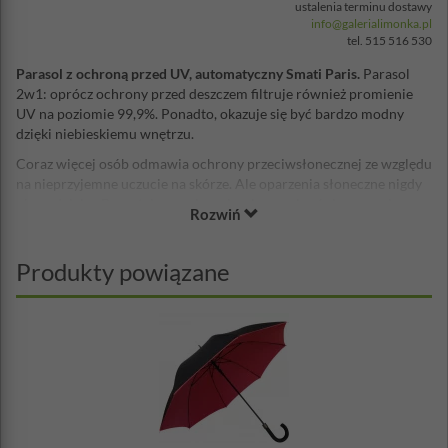
ustalenia terminu dostawy
info@galerialimonka.pl
tel. 515 516 530
Parasol z ochroną przed UV, automatyczny Smati Paris.
Parasol
2w1: oprócz ochrony przed deszczem filtruje również promienie
UV na poziomie 99,9%. Ponadto, okazuje się być bardzo modny
dzięki niebieskiemu wnętrzu.
Coraz więcej osób odmawia ochrony przeciwsłonecznej ze względu
na nieprzyjemne uczucie na skórze. Ale oparzenia słoneczne nigdy
nie są daleko. Pozostaje rozwiązanie, aby przykryć się parasolem
Rozwiń
lub lepiej: naszym
składanym parasolem przeciw promieniowaniu
UV
.
Produkty powiązane
Smati Paris wymyśliła dla ciebie idealne połączenie parasola z
filtrem UV, dzięki czemu poliestrowe płótno
chroni przed
światłem, a zwłaszcza promieniowaniem UV
, filtrując 99,9%
promieni, pozostając jednocześnie idealnie wodoodpornym. Styl
nie może być prześcignięty przez wybór bardzo atrakcyjnego,
niebieskiego wnętrza. Zewnętrzna część czaszy jest czarna z
efektem sztucznej skóry. Wynik estetyczny jest sukcesem
polegającym na zgodzie ze wszystkimi stylami bez żadnej nijakości.
Zwróć na niego uwagę!