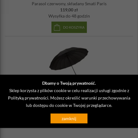
Parasol czerwony, składany Smati Paris
119,00 zł
Wysyłka
do 48 godzin
DO KOSZYKA
Dbamy o Twoją prywatność.
USA1562
Sklep korzysta z plików cookie w celu realizacji usługi zgodnie z
Duży parasol męski, czarny, automatyczny Smati Paris
Polityką prywatności
. Możesz określić warunki przechowywania
119,00 zł
lub dostępu do cookie w Twojej przeglądarce.
Wysyłka
24h
DO KOSZYKA
zamknij