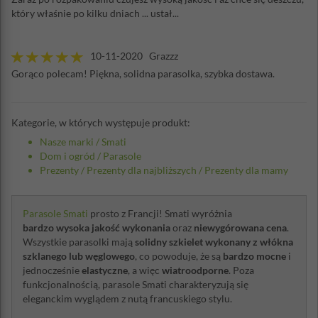
który właśnie po kilku dniach ... ustał...
10-11-2020 Grazzz
Gorąco polecam! Piękna, solidna parasolka, szybka dostawa.
Kategorie, w których występuje produkt:
Nasze marki
/
Smati
Dom i ogród
/
Parasole
Prezenty
/
Prezenty dla najbliższych
/
Prezenty dla mamy
Parasole Smati
prosto z Francji! Smati wyróżnia
bardzo wysoka jakość wykonania
oraz
niewygórowana cena
.
Wszystkie parasolki mają
solidny szkielet wykonany z włókna
szklanego lub węglowego
, co powoduje, że są
bardzo mocne
i
jednocześnie
elastyczne
, a więc
wiatroodporne
. Poza
funkcjonalnością, parasole Smati charakteryzują się
eleganckim wyglądem z nutą francuskiego stylu.