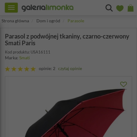
Toggle
navigation
Strona główna
Dom i ogród
Parasole
Parasol z podwójnej tkaniny, czarno-czerwony
Smati Paris
Kod produktu: USA16111
Marka:
Smati
opinie: 2
czytaj opinie