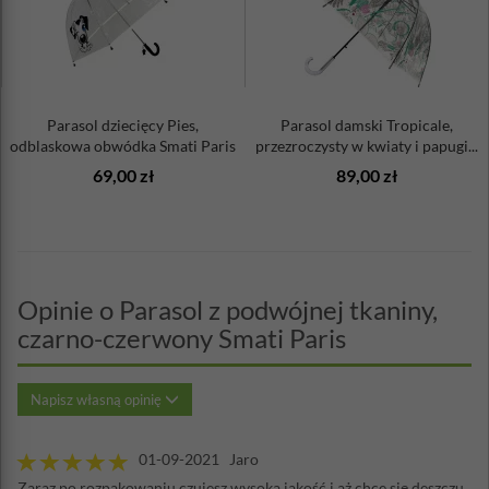
Parasol dziecięcy Pies,
Parasol damski Tropicale,
odblaskowa obwódka Smati Paris
przezroczysty w kwiaty i papugi...
69,00 zł
89,00 zł
Opinie o Parasol z podwójnej tkaniny,
czarno-czerwony Smati Paris
Napisz własną opinię
01-09-2021 Jaro
Zaraz po rozpakowaniu czujesz wysoką jakość i aż chce się deszczu,