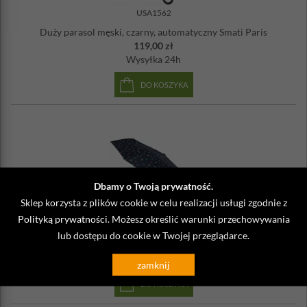
USA1562
Duży parasol męski, czarny, automatyczny Smati Paris
119,00 zł
Wysyłka
24h
DO KOSZYKA
Dbamy o Twoją prywatność.
Sklep korzysta z plików cookie w celu realizacji usługi zgodnie z
USA5522
Polityką prywatności
. Możesz określić warunki przechowywania
Parasol składany 97 cm Wieża Eiffla Paris
lub dostępu do cookie w Twojej przeglądarce.
119,00 zł
Wysyłka
do 48 godzin
zamknij
DO KOSZYKA