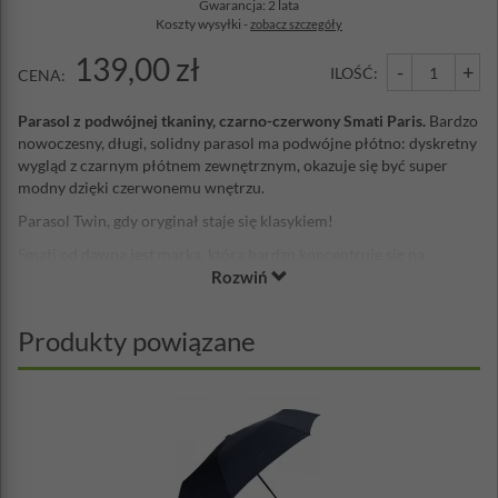
Gwarancja: 2 lata
Koszty wysyłki -
zobacz szczegóły
139,00 zł
-
+
ILOŚĆ:
CENA:
Parasol z podwójnej tkaniny, czarno-czerwony Smati Paris.
Bardzo
nowoczesny, długi, solidny parasol ma podwójne płótno: dyskretny
wygląd z czarnym płótnem zewnętrznym, okazuje się być super
modny dzięki czerwonemu wnętrzu.
Parasol Twin, gdy oryginał staje się klasykiem!
Smati od dawna jest marką, która bardzo koncentruje się na
Rozwiń
estetycznym wyglądzie swoich parasoli. Dysponujemy już
najlepszymi materiałami pod względem odporności na wodę, wiatr
oraz jakości. Dlatego zamiast oferować naszym klientom tylko
Produkty powiązane
solidne parasole, chcemy również przynieść trochę niespodzianki
dla oczu. Te czarne parasole są bez wątpienia tymi, które sprzedają
najlepiej, nie ma nic bardziej klasycznego. To jest bardzo nudne i
trochę smutne. Właśnie dlatego w 2015 roku nasz zespół
projektowy pracował nad odkurzeniem tego tradycyjnego modelu i
narodził się
parasol z podwójnej tkaniny
. Wybraliśmy sześć
wesołych i modnych kolorów i nałożyliśmy je na wewnętrzną