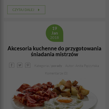
CZYTAJ DALEJ
19
Jan
2018
Akcesoria kuchenne do przygotowania
śniadania mistrzów
Kategoria /
porady
Autor: Anita Pączyńska
Komentarze (0)