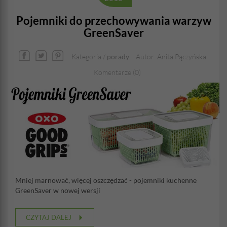
Pojemniki do przechowywania warzyw
GreenSaver
Kategoria /
porady
Autor: Anita Pączyńska
Komentarze (0)
Mniej marnować, więcej oszczędzać - pojemniki kuchenne
GreenSaver w nowej wersji
CZYTAJ DALEJ