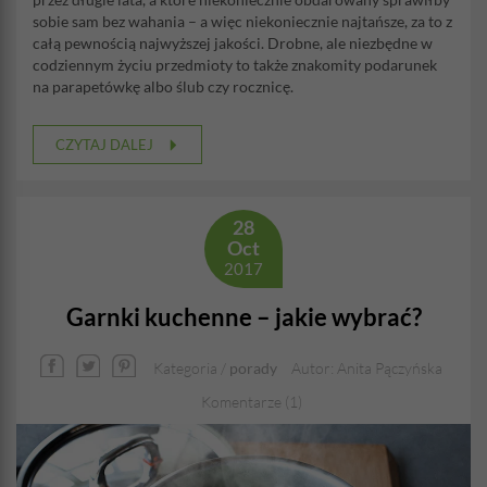
sobie sam bez wahania – a więc niekoniecznie najtańsze, za to z
całą pewnością najwyższej jakości. Drobne, ale niezbędne w
codziennym życiu przedmioty to także znakomity podarunek
na parapetówkę albo ślub czy rocznicę.
CZYTAJ DALEJ
28
Oct
2017
Garnki kuchenne – jakie wybrać?
Kategoria /
porady
Autor: Anita Pączyńska
Komentarze (1)