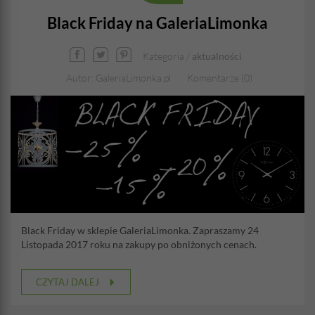
Black Friday na GaleriaLimonka
Kategoria /
aktualności
Autor: GaleriaLimonka.pl
Komentarze (0)
Black Friday w sklepie GaleriaLimonka. Zapraszamy 24
Listopada 2017 roku na zakupy po obniżonych cenach.
CZYTAJ DALEJ