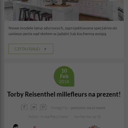
Nowe modele lamp ażurowych, zaprojektowane specjalnie do
umieszczenia nad stołem w jadalni lub kuchenną wyspą.
CZYTAJ DALEJ
10
Feb
2018
Torby Reisenthel millefleurs na prezent!
Kategoria /
pomysły na prezent
Autor: Anita Pączyńska
Komentarze (0)