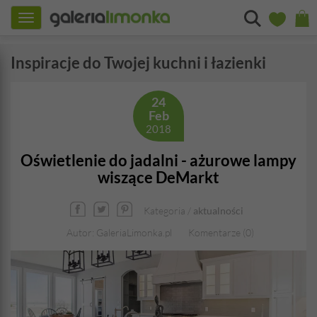
Toggle
navigation
Inspiracje do Twojej kuchni i łazienki
24
Feb
2018
Oświetlenie do jadalni - ażurowe lampy
wiszące DeMarkt
Kategoria /
aktualności
Autor: GaleriaLimonka.pl
Komentarze (0)