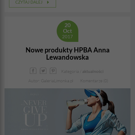
CZYTAJ DALEJ
20
Oct
2017
Nowe produkty HPBA Anna
Lewandowska
Kategoria /
aktualności
Autor: GaleriaLimonka.pl
Komentarze (0)