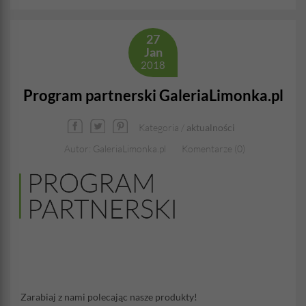
27
Jan
2018
Program partnerski GaleriaLimonka.pl
Kategoria /
aktualności
Autor: GaleriaLimonka.pl
Komentarze (0)
Zarabiaj z nami polecając nasze produkty!