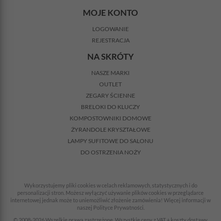
MOJE KONTO
LOGOWANIE
REJESTRACJA
NA SKRÓTY
NASZE MARKI
OUTLET
ZEGARY ŚCIENNE
BRELOKI DO KLUCZY
KOMPOSTOWNIKI DOMOWE
ŻYRANDOLE KRYSZTAŁOWE
LAMPY SUFITOWE DO SALONU
DO OSTRZENIA NOŻY
Wykorzystujemy pliki cookies w celach reklamowych, statystycznych i do
personalizacji stron. Możesz wyłączyć używanie plików cookies w przeglądarce
internetowej jednak może to uniemożliwić złożenie zamówienia! Więcej informacji w
naszej Polityce Prywatności.
© 2008-2026 Wszelkie prawa zastrzeżone. Wszystkie ceny z VAT + koszty dostawy.