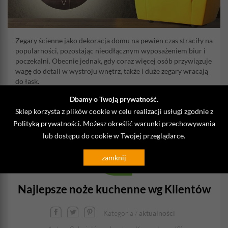
Zegary ścienne jako dekoracja domu na pewien czas straciły na
popularności, pozostając nieodłącznym wyposażeniem biur i
poczekalni. Obecnie jednak, gdy coraz więcej osób przywiązuje
wagę do detali w wystroju wnętrz, także i duże zegary wracają
do łask.
Dbamy o Twoją prywatność.
CZYTAJ DALEJ
Sklep korzysta z plików cookie w celu realizacji usługi zgodnie z
Polityką prywatności
. Możesz określić warunki przechowywania
lub dostępu do cookie w Twojej przeglądarce.
03
Dec
zamknij
2017
Najlepsze noże kuchenne wg Klientów
Kategoria /
aktualności