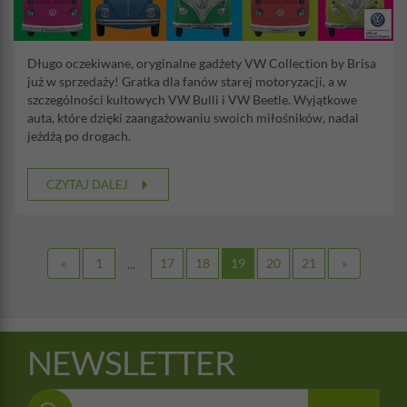
Długo oczekiwane, oryginalne gadżety VW Collection by Brisa
już w sprzedaży! Gratka dla fanów starej motoryzacji, a w
szczególności kultowych VW Bulli i VW Beetle. Wyjątkowe
auta, które dzięki zaangażowaniu swoich miłośników, nadal
jeżdżą po drogach.
CZYTAJ DALEJ
«
1
17
18
19
20
21
»
...
NEWSLETTER