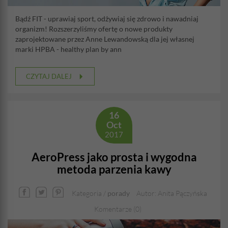
Bądź FIT - uprawiaj sport, odżywiaj się zdrowo i nawadniaj
organizm! Rozszerzyliśmy ofertę o nowe produkty
zaprojektowane przez Anne Lewandowską dla jej własnej
marki HPBA - healthy plan by ann
CZYTAJ DALEJ
16
Oct
2017
AeroPress jako prosta i wygodna
metoda parzenia kawy
Kategoria /
porady
Autor: Anita Pączyńska
Komentarze (0)