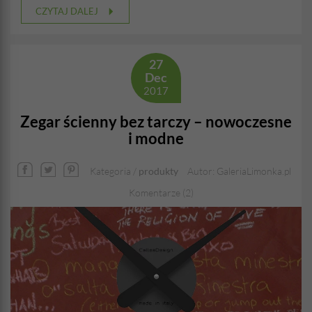
CZYTAJ DALEJ
27
Dec
2017
Zegar ścienny bez tarczy – nowoczesne
i modne
Kategoria /
produkty
Autor: GaleriaLimonka.pl
Komentarze (2)