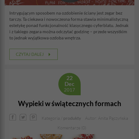
Intrygującym sposobem na ozdobienie ściany jest zegar bez
tarczy. Ta ciekawa i nowoczesna forma stawia minimalistyczną
estetykę ponad funkcjonalność klasycznego cyferblatu. Jednak
i z takiego zegara można odczytać godzinę – przede wszystkim
to jednak wyjątkowa ozdoba wnętrza.
CZYTAJ DALEJ
22
Dec
2017
Wypieki w świątecznych formach
Kategoria /
produkty
Autor: Anita Pączyńska
Komentarze (0)