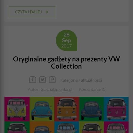
CZYTAJ DALEJ
26
Sep
2017
Oryginalne gadżety na prezenty VW
Collection
Kategoria /
aktualności
Autor: GaleriaLimonka.pl
Komentarze (0)