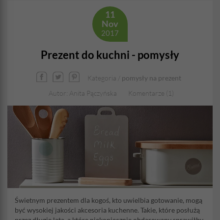
11
Nov
2017
Prezent do kuchni - pomysły
Kategoria /
pomysły na prezent
Autor: Anita Pączyńska
Komentarze (1)
Świetnym prezentem dla kogoś, kto uwielbia gotowanie, mogą
być wysokiej jakości akcesoria kuchenne. Takie, które posłużą
przez długie lata, a które niekoniecznie obdarowany sprawiłby