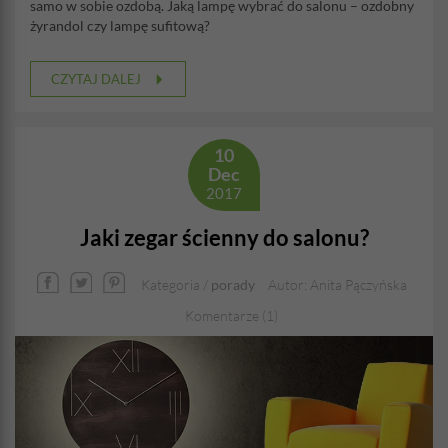
samo w sobie ozdobą. Jaką lampę wybrać do salonu – ozdobny
żyrandol czy lampę sufitową?
CZYTAJ DALEJ
10
Dec
2017
Jaki zegar ścienny do salonu?
Kategoria /
porady
Autor: Anita Pączyńska
Komentarze (1)