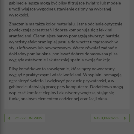
gabinecie lepsze mogą być plisy filtrujące światło lub modele
umożliwiające wygodne ustawienie osłony na wybranej
wysokości.
Znaczenie ma także kolor materiału. Jasne odcienie optycznie
powiększają przestrzeń i dobrze komponują się z lekkimi
aranżacjami. Ciemniejsze barwy pomagają stworzyć bardziej
wyrazisty efekt oraz lepiej pasują do wnętrz urządzonych w
stylu loftowym lub nowoczesnym. Warto również zadbać o
dokładny pomiar okna, ponieważ dobrze dopasowana plisa
wygląda estetycznie i skuteczniej spełnia swoją funkcję.
Plisy komórkowe to rozwiązanie, które łączy nowoczesny
wygląd z praktycznymi właściwościami. W sypialni pomagają
ograniczyć światło i zwiększyć poczucie prywatności, a w
gabinecie ułatwiają pracę przy komputerze. Dodatkowo mogą
wspierać komfort cieplny i akustyczny wnętrza, stając się
funkcjonalnym elementem codziennej aranżacji okna.
POPRZEDNI WPIS
NASTĘPNY WPIS