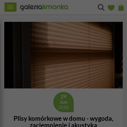
Toggle
navigation
29
Jun
2026
Plisy komórkowe w domu - wygoda,
zaciemnienie i akustyka