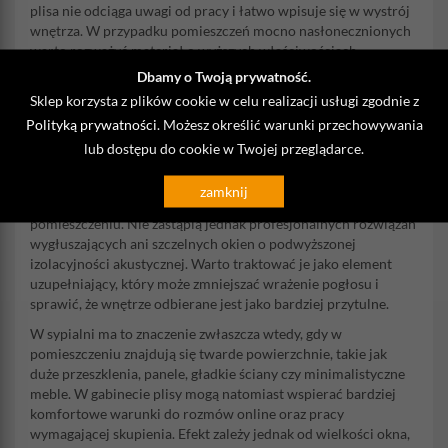
plisa nie odciąga uwagi od pracy i łatwo wpisuje się w wystrój
wnętrza. W przypadku pomieszczeń mocno nasłonecznionych
warto rozważyć materiał o wyższych właściwościach
ograniczających dostęp promieni słonecznych.
Dbamy o Twoją prywatność.
Czy plisy plaster miodu poprawiają
Sklep korzysta z plików cookie w celu realizacji usługi zgodnie z
akustykę?
Polityką prywatności
. Możesz określić warunki przechowywania
lub dostępu do cookie w Twojej przeglądarce.
Plisy plaster miodu firmy DEKRO
mogą wspierać komfort
akustyczny wnętrza, ponieważ ich wielowarstwowa struktura
zamknij
częściowo pochłania dźwięki rozchodzące się w
pomieszczeniu. Nie zastąpią jednak profesjonalnych rozwiązań
wygłuszających ani szczelnych okien o podwyższonej
izolacyjności akustycznej. Warto traktować je jako element
uzupełniający, który może zmniejszać wrażenie pogłosu i
sprawić, że wnętrze odbierane jest jako bardziej przytulne.
W sypialni ma to znaczenie zwłaszcza wtedy, gdy w
pomieszczeniu znajdują się twarde powierzchnie, takie jak
duże przeszklenia, panele, gładkie ściany czy minimalistyczne
meble. W gabinecie plisy mogą natomiast wspierać bardziej
komfortowe warunki do rozmów online oraz pracy
wymagającej skupienia. Efekt zależy jednak od wielkości okna,