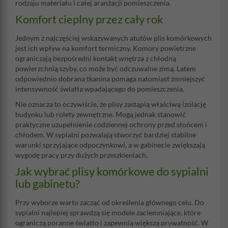
rodzaju materiału i całej aranżacji pomieszczenia.
Komfort cieplny przez cały rok
Jednym z najczęściej wskazywanych atutów plis komórkowych
jest ich wpływ na komfort termiczny. Komory powietrzne
ograniczają bezpośredni kontakt wnętrza z chłodną
powierzchnią szyby, co może być odczuwalne zimą. Latem
odpowiednio dobrana tkanina pomaga natomiast zmniejszyć
intensywność światła wpadającego do pomieszczenia.
Nie oznacza to oczywiście, że plisy zastąpią właściwą izolację
budynku lub rolety zewnętrzne. Mogą jednak stanowić
praktyczne uzupełnienie codziennej ochrony przed słońcem i
chłodem. W sypialni pozwalają stworzyć bardziej stabilne
warunki sprzyjające odpoczynkowi, a w gabinecie zwiększają
wygodę pracy przy dużych przeszkleniach.
Jak wybrać plisy komórkowe do sypialni
lub gabinetu?
Przy wyborze warto zacząć od określenia głównego celu. Do
sypialni najlepiej sprawdzą się modele zaciemniające, które
ograniczą poranne światło i zapewnią większą prywatność. W