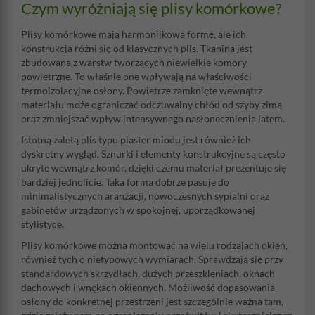
Czym wyróżniają się plisy komórkowe?
Plisy komórkowe mają harmonijkową formę, ale ich
konstrukcja różni się od klasycznych plis. Tkanina jest
zbudowana z warstw tworzących niewielkie komory
powietrzne. To właśnie one wpływają na właściwości
termoizolacyjne osłony. Powietrze zamknięte wewnątrz
materiału może ograniczać odczuwalny chłód od szyby zimą
oraz zmniejszać wpływ intensywnego nasłonecznienia latem.
Istotną zaletą plis typu plaster miodu jest również ich
dyskretny wygląd. Sznurki i elementy konstrukcyjne są często
ukryte wewnątrz komór, dzięki czemu materiał prezentuje się
bardziej jednolicie. Taka forma dobrze pasuje do
minimalistycznych aranżacji, nowoczesnych sypialni oraz
gabinetów urządzonych w spokojnej, uporządkowanej
stylistyce.
Plisy komórkowe można montować na wielu rodzajach okien,
również tych o nietypowych wymiarach. Sprawdzają się przy
standardowych skrzydłach, dużych przeszkleniach, oknach
dachowych i wnękach okiennych. Możliwość dopasowania
osłony do konkretnej przestrzeni jest szczególnie ważna tam,