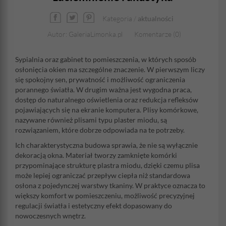
Kategoria /
aktualności
Autor: GaleriaLimonka.pl
Komentarze (0)
Sypialnia oraz gabinet to pomieszczenia, w których sposób
osłonięcia okien ma szczególne znaczenie. W pierwszym liczy
się spokojny sen, prywatność i możliwość ograniczenia
porannego światła. W drugim ważna jest wygodna praca,
dostęp do naturalnego oświetlenia oraz redukcja refleksów
pojawiających się na ekranie komputera. Plisy komórkowe,
nazywane również plisami typu plaster miodu, są
rozwiązaniem, które dobrze odpowiada na te potrzeby.
Ich charakterystyczna budowa sprawia, że nie są wyłącznie
dekoracją okna. Materiał tworzy zamknięte komórki
przypominające strukturę plastra miodu, dzięki czemu plisa
może lepiej ograniczać przepływ ciepła niż standardowa
osłona z pojedynczej warstwy tkaniny. W praktyce oznacza to
większy komfort w pomieszczeniu, możliwość precyzyjnej
regulacji światła i estetyczny efekt dopasowany do
nowoczesnych wnętrz.