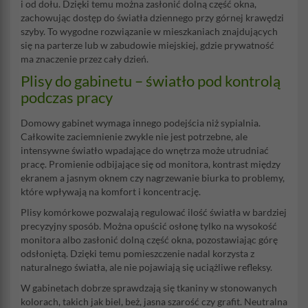
i od dołu. Dzięki temu można zasłonić dolną część okna,
zachowując dostęp do światła dziennego przy górnej krawędzi
szyby. To wygodne rozwiązanie w mieszkaniach znajdujących
się na parterze lub w zabudowie miejskiej, gdzie prywatność
ma znaczenie przez cały dzień.
Plisy do gabinetu – światło pod kontrolą
podczas pracy
Domowy gabinet wymaga innego podejścia niż sypialnia.
Całkowite zaciemnienie zwykle nie jest potrzebne, ale
intensywne światło wpadające do wnętrza może utrudniać
pracę. Promienie odbijające się od monitora, kontrast między
ekranem a jasnym oknem czy nagrzewanie biurka to problemy,
które wpływają na komfort i koncentrację.
Plisy komórkowe pozwalają regulować ilość światła w bardziej
precyzyjny sposób. Można opuścić osłonę tylko na wysokość
monitora albo zasłonić dolną część okna, pozostawiając górę
odsłoniętą. Dzięki temu pomieszczenie nadal korzysta z
naturalnego światła, ale nie pojawiają się uciążliwe refleksy.
W gabinetach dobrze sprawdzają się tkaniny w stonowanych
kolorach, takich jak biel, beż, jasna szarość czy grafit. Neutralna