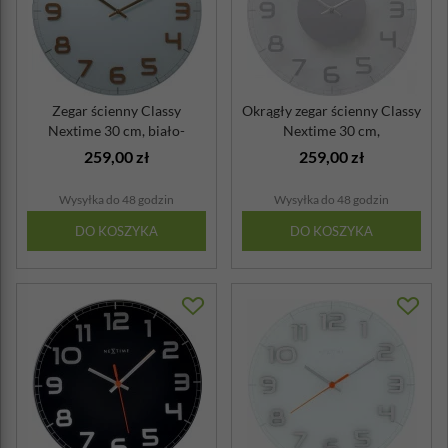
Zegar ścienny Classy
Okrągły zegar ścienny Classy
Nextime 30 cm, biało-
Nextime 30 cm,
miedziany
transparentny
259,00 zł
259,00 zł
Wysyłka do 48 godzin
Wysyłka do 48 godzin
DO KOSZYKA
DO KOSZYKA