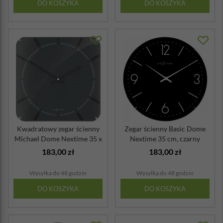
DO KOSZYKA
DO KOSZYKA
Kwadratowy zegar ścienny
Zegar ścienny Basic Dome
Michael Dome Nextime 35 x
Nextime 35 cm, czarny
35 cm,...
183,00 zł
183,00 zł
Wysyłka do 48 godzin
Wysyłka do 48 godzin
DO KOSZYKA
DO KOSZYKA