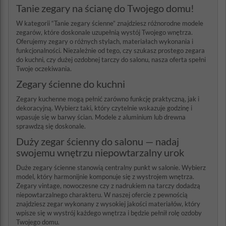
Tanie zegary na ścianę do Twojego domu!
W kategorii “Tanie zegary ścienne” znajdziesz różnorodne modele
zegarów, które doskonale uzupełnią wystój Twojego wnętrza.
Oferujemy zegary o różnych stylach, materiałach wykonania i
funkcjonalności. Niezależnie od tego, czy szukasz prostego zegara
do kuchni, czy dużej ozdobnej tarczy do salonu, nasza oferta spełni
Twoje oczekiwania.
Zegary ścienne do kuchni
Zegary kuchenne mogą pełnić zarówno funkcję praktyczną, jak i
dekoracyjną. Wybierz taki, który czytelnie wskazuje godzinę i
wpasuje się w barwy ścian. Modele z aluminium lub drewna
sprawdzą się doskonale.
Duży zegar ścienny do salonu — nadaj
swojemu wnętrzu niepowtarzalny urok
Duże zegary ścienne stanowią centralny punkt w salonie. Wybierz
model, który harmonijnie komponuje się z wystrojem wnętrza.
Zegary vintage, nowoczesne czy z nadrukiem na tarczy dodadzą
niepowtarzalnego charakteru. W naszej ofercie z pewnością
znajdziesz zegar wykonany z wysokiej jakości materiałów, który
wpisze się w wystrój każdego wnętrza i będzie pełnił rolę ozdoby
Twojego domu.