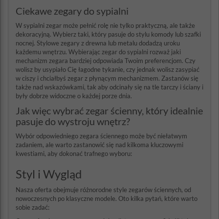
Ciekawe zegary do sypialni
W sypialni zegar może pełnić rolę nie tylko praktyczną, ale także
dekoracyjną. Wybierz taki, który pasuje do stylu komody lub szafki
nocnej. Stylowe zegary z drewna lub metalu dodadzą uroku
każdemu wnętrzu. Wybierając zegar do sypialni rozważ jaki
mechanizm zegara bardziej odpowiada Twoim preferencjom. Czy
wolisz by usypiało Cię łagodne tykanie, czy jednak wolisz zasypiać
w ciszy i chciałbyś zegar z płynącym mechanizmem. Zastanów się
także nad wskazówkami, tak aby odcinały się na tle tarczy i ściany i
były dobrze widoczne o każdej porze dnia.
Jak więc wybrać zegar ścienny, który idealnie
pasuje do wystroju wnętrz?
Wybór odpowiedniego zegara ściennego może być niełatwym
zadaniem, ale warto zastanowić się nad kilkoma kluczowymi
kwestiami, aby dokonać trafnego wyboru:
Styl i Wygląd
Nasza oferta obejmuje różnorodne style zegarów ściennych, od
nowoczesnych po klasyczne modele. Oto kilka pytań, które warto
sobie zadać: