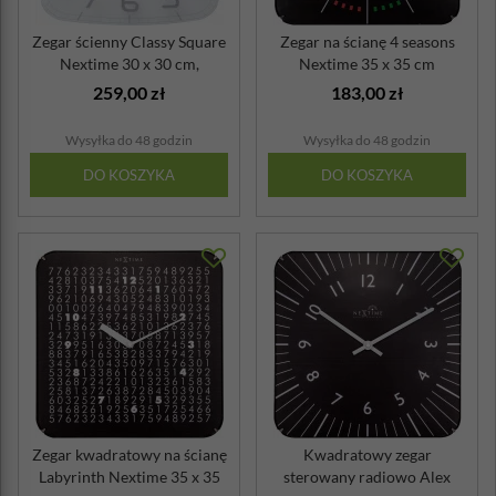
Zegar ścienny Classy Square
Zegar na ścianę 4 seasons
Nextime 30 x 30 cm,
Nextime 35 x 35 cm
transpare...
259,00 zł
183,00 zł
Wysyłka do 48 godzin
Wysyłka do 48 godzin
DO KOSZYKA
DO KOSZYKA
Zegar kwadratowy na ścianę
Kwadratowy zegar
Labyrinth Nextime 35 x 35
sterowany radiowo Alex