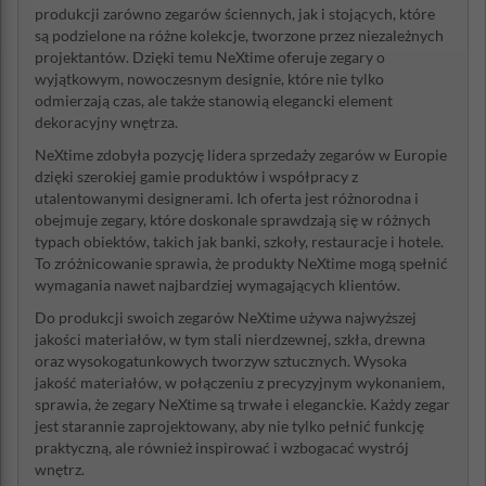
produkcji zarówno zegarów ściennych, jak i stojących, które
są podzielone na różne kolekcje, tworzone przez niezależnych
projektantów. Dzięki temu NeXtime oferuje zegary o
wyjątkowym, nowoczesnym designie, które nie tylko
odmierzają czas, ale także stanowią elegancki element
dekoracyjny wnętrza.
NeXtime zdobyła pozycję lidera sprzedaży zegarów w Europie
dzięki szerokiej gamie produktów i współpracy z
utalentowanymi designerami. Ich oferta jest różnorodna i
obejmuje zegary, które doskonale sprawdzają się w różnych
typach obiektów, takich jak banki, szkoły, restauracje i hotele.
To zróżnicowanie sprawia, że produkty NeXtime mogą spełnić
wymagania nawet najbardziej wymagających klientów.
Do produkcji swoich zegarów NeXtime używa najwyższej
jakości materiałów, w tym stali nierdzewnej, szkła, drewna
oraz wysokogatunkowych tworzyw sztucznych. Wysoka
jakość materiałów, w połączeniu z precyzyjnym wykonaniem,
sprawia, że zegary NeXtime są trwałe i eleganckie. Każdy zegar
jest starannie zaprojektowany, aby nie tylko pełnić funkcję
praktyczną, ale również inspirować i wzbogacać wystrój
wnętrz.