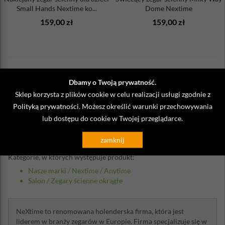
Small Hands Nextime ko...
Dome Nextime
159,00 zł
159,00 zł
Opinie o Zegar ścienny 40 cm. Essential
Dbamy o Twoją prywatność.
Graphite XXL Nextime czarno-szary
Sklep korzysta z plików cookie w celu realizacji usługi zgodnie z
Polityką prywatności
. Możesz określić warunki przechowywania
lub dostępu do cookie w Twojej przeglądarce.
Napisz własną opinię
zamknij
Kategorie, w których występuje produkt:
Nasze marki
/
Nextime
/
Anytime
Salon
/
Zegary ścienne okrągłe
NeXtime to renomowana holenderska firma, która jest
liderem w branży zegarów w Europie. Firma specjalizuje się w