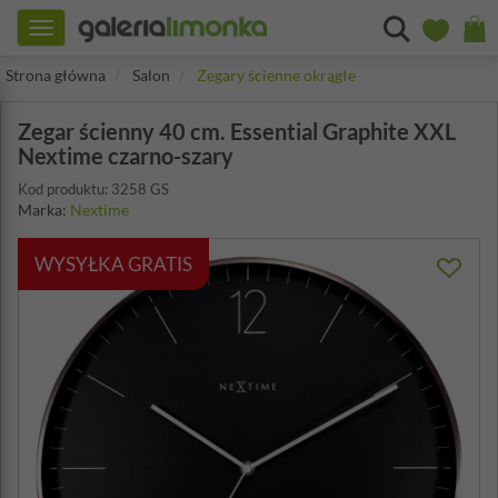
Toggle
navigation
Strona główna
Salon
Zegary ścienne okrągłe
Zegar ścienny 40 cm. Essential Graphite XXL
Nextime czarno-szary
Kod produktu: 3258 GS
Marka:
Nextime
WYSYŁKA GRATIS