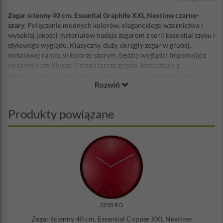
Zegar ścienny 40 cm. Essential Graphite XXL Nextime czarno-
szary
. Połączenie modnych kolorów, eleganckiego wzornictwa i
wysokiej jakości materiałów nadaje zegarom z serii Essential szyku i
stylowego wyglądu. Klasyczny, duży, okrągły zegar w grubej,
metalowej ramie, w kolorze szarym, będzie wyglądał imponująco
na salonie czy biurze. Czarna tarcza zegara kontrastuje z
oznaczeniami godzin i minut w kolorze białym oraz prostymi
Rozwiń
wskazówkami. Doskonały, ponadczasowe, kontrastowe połączenie,
które ułatwia odczytanie godziny w mgnieniu oka.
Średnica: 40 cm
Produkty powiązane
Grubość ramy: 6 cm
Materiał: metal, szkło
Projekt: NeXtime
Mechanizm: płynący - cichy
Zasilanie: bateria AA - brak w zestawie
3258 RO
Zegar ścienny 40 cm. Essential Copper XXL Nextime