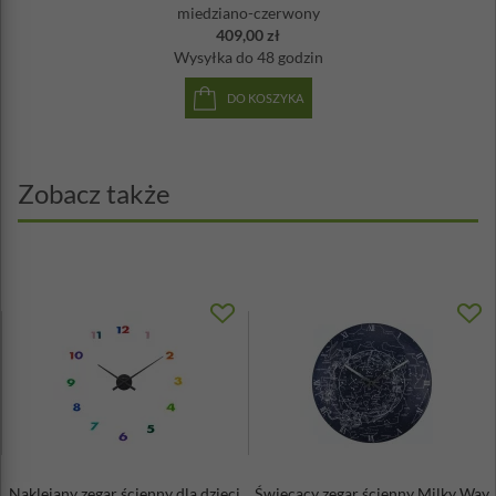
miedziano-czerwony
409,00 zł
Wysyłka
do 48 godzin
DO KOSZYKA
Zobacz także
Naklejany zegar ścienny dla dzieci
Świecący zegar ścienny Milky Way