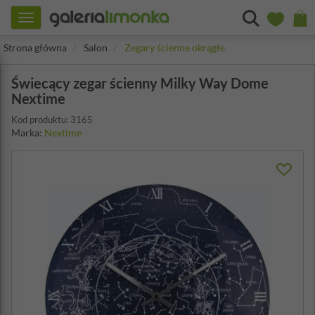
Toggle
navigation
Strona główna
Salon
Zegary ścienne okrągłe
Świecący zegar ścienny Milky Way Dome
Nextime
Kod produktu: 3165
Marka:
Nextime