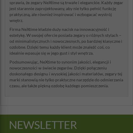
sprawia, że zegary NeXtime są trwałe i eleganckie. Każdy zegar
jest starannie zaprojektowany, aby nie tylko pełnić funkcję
praktyczną, ale również inspirować i wzbogacać wystrój
wnętrz.
Firma NeXtime kładzie duży nacisk na innowacyjność i
estetykę. W swojej ofercie posiada zegary o różnych stylach –
od minimalistycznych i nowoczesnych, po bardziej klasyczne i
ozdobne. Dzięki temu każdy klient może znaleźć coś, co
idealnie wpasuje się w jego gust i styl wnętrza.
Podsumowując, NeXtime to synonim jakości, elegancji i
nowoczesności w świecie zegarów. Dzięki połączeniu
doskonałego designu i wysokiej jakości materiałów, zegary tej
marki stanowią nie tylko praktyczne narzędzie do odmierzania
czasu, ale także piękną ozdobę każdego pomieszczenia.
NEWSLETTER