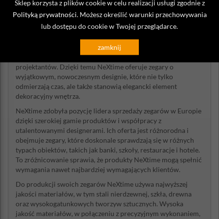
Sklep korzysta z plików cookie w celu realizacji usługi zgodnie z
Polityką prywatności
. Możesz określić warunki przechowywania
lub dostępu do cookie w Twojej przeglądarce.
NeXtime to renomowana holenderska firma, która jest
liderem w branży zegarów w Europie. Firma specjalizuje się w
zamknij
produkcji zarówno zegarów ściennych, jak i stojących, które
są podzielone na różne kolekcje, tworzone przez niezależnych
projektantów. Dzięki temu NeXtime oferuje zegary o
wyjątkowym, nowoczesnym designie, które nie tylko
odmierzają czas, ale także stanowią elegancki element
dekoracyjny wnętrza.
NeXtime zdobyła pozycję lidera sprzedaży zegarów w Europie
dzięki szerokiej gamie produktów i współpracy z
utalentowanymi designerami. Ich oferta jest różnorodna i
obejmuje zegary, które doskonale sprawdzają się w różnych
typach obiektów, takich jak banki, szkoły, restauracje i hotele.
To zróżnicowanie sprawia, że produkty NeXtime mogą spełnić
wymagania nawet najbardziej wymagających klientów.
Do produkcji swoich zegarów NeXtime używa najwyższej
jakości materiałów, w tym stali nierdzewnej, szkła, drewna
oraz wysokogatunkowych tworzyw sztucznych. Wysoka
jakość materiałów, w połączeniu z precyzyjnym wykonaniem,