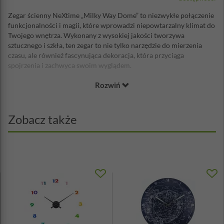
Zegar ścienny NeXtime „Milky Way Dome” to niezwykłe połączenie
funkcjonalności i magii, które wprowadzi niepowtarzalny klimat do
Twojego wnętrza. Wykonany z wysokiej jakości tworzywa
sztucznego i szkła, ten zegar to nie tylko narzędzie do mierzenia
czasu, ale również fascynująca dekoracja, która przyciąga
spojrzenia i zachwyca swoim wyglądem.
Odkryj tajemnicę zegara zegara
Rozwiń
ściennego Nextime
Zobacz także
„Milky Way Dome” wykorzystuje najnowszą technologię świecenia
w ciemności, podobnie jak jego poprzednik „Milky Way Dome”. Po
naładowaniu w świetle dziennym, końce wskazówek i grafika
przedstawiająca niebo pełne gwiazd zaczynają delikatnie świecić,
tworząc hipnotyzujący obraz nocnego nieba. To niezwykłe
widowisko trwa przez około 4 godziny po naładowaniu, co sprawia,
że wieczory stają się jeszcze bardziej magiczne.
Cichy mechanizm zegara zapewnia spokojny sen i harmonię w
pomieszczeniu, a jednocześnie pozwala cieszyć się jego urokiem bez
zbędnego hałasu. Działa na jedną baterię AA (brak w zestawie), co