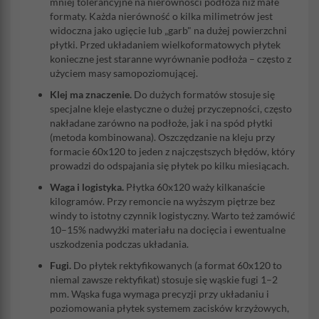
mniej tolerancyjne na nierówności podłoża niż małe
formaty. Każda nierówność o kilka milimetrów jest
widoczna jako ugięcie lub „garb" na dużej powierzchni
płytki. Przed układaniem wielkoformatowych płytek
konieczne jest staranne wyrównanie podłoża – często z
użyciem masy samopoziomującej.
Klej ma znaczenie.
Do dużych formatów stosuje się
specjalne kleje elastyczne o dużej przyczepności, często
nakładane zarówno na podłoże, jak i na spód płytki
(metoda kombinowana). Oszczędzanie na kleju przy
formacie 60x120 to jeden z najczęstszych błędów, który
prowadzi do odspajania się płytek po kilku miesiącach.
Waga i logistyka.
Płytka 60x120 waży kilkanaście
kilogramów. Przy remoncie na wyższym piętrze bez
windy to istotny czynnik logistyczny. Warto też zamówić
10–15% nadwyżki materiału na docięcia i ewentualne
uszkodzenia podczas układania.
Fugi.
Do płytek rektyfikowanych (a format 60x120 to
niemal zawsze rektyfikat) stosuje się wąskie fugi 1–2
mm. Wąska fuga wymaga precyzji przy układaniu i
poziomowania płytek systemem zacisków krzyżowych,