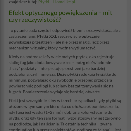
znajdziesz tutaj:
Płytki –
Homelike.pl
.
Efekt optycznego powiększenia – mit
czy rzeczywistość?
To pytanie pada często i odpowiedź brzmi: rzeczywistość, ale z
zastrzeżeniami.
Płytki XXL
rzeczywiście
optycznie
powiększają przestrzeń
– ale nie przez magię, lecz przez
mechanizm wizualny, który można wytłumaczyć.
Kiedy na podłodze leży wiele małych płytek, oko rejestruje
siatkę fug jako dodatkowy wzorzec – mózg nieświadomie
„liczy" podziały i interpretuje przestrzeń jako bardziej
podzieloną, czyli mniejszą.
Duże płytki
redukują tę siatkę do
minimum, pozwalając oku swobodnie przebiec przez całą
powierzchnię podłogi lub ściany bez zatrzymywania się na
fugach. Pomieszczenie wydaje się bardziej otwarte.
Efekt jest szczególnie silny w trzech przypadkach: gdy płytki są
ułożone w tym samym kierunku co dłuższa oś pomieszczenia,
gdy fuga jest wąska (1–2 mm) i dobrana kolorystycznie do
płytki, oraz gdy ten sam format i wzór stosowany jest zarówno
na podłodze, jak i na ścianie. Ta ostatnia technika – zwana
continuation lub przez projektantów „podłoga ze ścianą" – jest