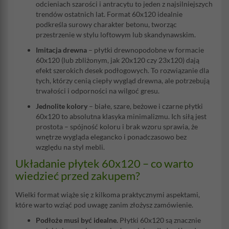
odcieniach szarości i antracytu to jeden z najsilniejszych
trendów ostatnich lat. Format 60x120 idealnie
podkreśla surowy charakter betonu, tworząc
przestrzenie w stylu loftowym lub skandynawskim.
Imitacja drewna
– płytki drewnopodobne w formacie
60x120 (lub zbliżonym, jak 20x120 czy 23x120) dają
efekt szerokich desek podłogowych. To rozwiązanie dla
tych, którzy cenią ciepły wygląd drewna, ale potrzebują
trwałości i odporności na wilgoć gresu.
Jednolite kolory
– białe, szare, beżowe i czarne płytki
60x120 to absolutna klasyka minimalizmu. Ich siłą jest
prostota – spójność koloru i brak wzoru sprawia, że
wnętrze wygląda elegancko i ponadczasowo bez
względu na styl mebli.
Układanie płytek 60x120 – co warto
wiedzieć przed zakupem?
Wielki format wiąże się z kilkoma praktycznymi aspektami,
które warto wziąć pod uwagę zanim złożysz zamówienie.
Podłoże musi być idealne.
Płytki 60x120 są znacznie