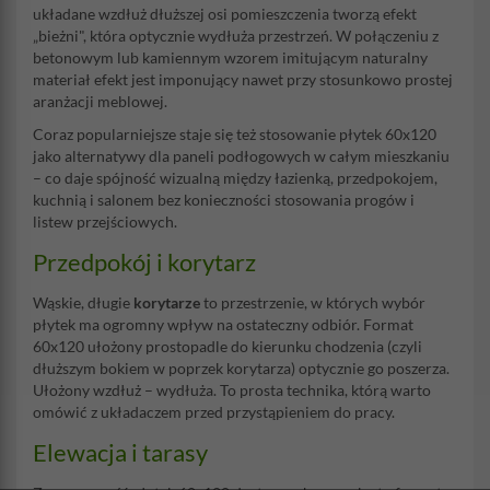
układane wzdłuż dłuższej osi pomieszczenia tworzą efekt
„bieżni", która optycznie wydłuża przestrzeń. W połączeniu z
betonowym lub kamiennym wzorem imitującym naturalny
materiał efekt jest imponujący nawet przy stosunkowo prostej
aranżacji meblowej.
Coraz popularniejsze staje się też stosowanie płytek 60x120
jako alternatywy dla paneli podłogowych w całym mieszkaniu
– co daje spójność wizualną między łazienką, przedpokojem,
kuchnią i salonem bez konieczności stosowania progów i
listew przejściowych.
Przedpokój i korytarz
Wąskie, długie
korytarze
to przestrzenie, w których wybór
płytek ma ogromny wpływ na ostateczny odbiór. Format
60x120 ułożony prostopadle do kierunku chodzenia (czyli
dłuższym bokiem w poprzek korytarza) optycznie go poszerza.
Ułożony wzdłuż – wydłuża. To prosta technika, którą warto
omówić z układaczem przed przystąpieniem do pracy.
Elewacja i tarasy