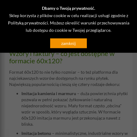
Znaczna część płytek 60x120 dostępnych na rynku to formaty
mrozoodporne, które z powodzeniem można stosować na
Dbamy o Twoją prywatność.
zewnątrz. Płytki na tarasie czy elewacji w dużym formacie
Sklep korzysta z plików cookie w celu realizacji usługi zgodnie z
nadają budynkowi nowoczesnego, architektonicznego
Polityką prywatności
. Możesz określić warunki przechowywania
charakteru. Przed zakupem koniecznie sprawdź parametr
lub dostępu do cookie w Twojej przeglądarce.
mrozoodporności – w ofercie sklepów bez
problemu znajdziesz produkty z tym oznaczeniem, gotowe do
zamknij
zastosowań zewnętrznych.
Wzory i faktury – co jest dostępne w
formacie 60x120?
Format 60x120 to nie tylko rozmiar – to też platforma dla
najciekawszych wzorów dostępnych na rynku płytek.
Największą popularnością cieszą się cztery rodzaje dekoru:
Imitacja kamienia i marmuru
– duża powierzchnia płytki
pozwala w pełni pokazać żyłkowanie i naturalną
niejednorodność wzoru. Mały format często „obcina"
wzór w sposób, który wygląda sztucznie. W formacie
60x120 imitacja marmuru jest przekonująca nawet z
bliska.
Imitacja betonu
– minimalistyczne, industrialne wzory w