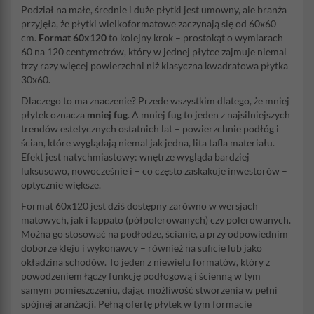
Podział na małe, średnie i duże płytki jest umowny, ale branża
przyjęła, że płytki wielkoformatowe zaczynają się od 60x60
cm.
Format 60x120
to kolejny krok – prostokąt o wymiarach
60 na 120 centymetrów, który w jednej płytce zajmuje niemal
trzy razy więcej powierzchni niż klasyczna kwadratowa płytka
30x60.
Dlaczego to ma znaczenie? Przede wszystkim dlatego, że mniej
płytek oznacza
mniej fug
. A mniej fug to jeden z najsilniejszych
trendów estetycznych ostatnich lat – powierzchnie podłóg i
ścian, które wyglądają niemal jak jedna, lita tafla materiału.
Efekt jest natychmiastowy: wnętrze wygląda bardziej
luksusowo, nowocześnie i – co często zaskakuje inwestorów –
optycznie większe.
Format 60x120 jest dziś dostępny zarówno w wersjach
matowych, jak i lappato (półpolerowanych) czy polerowanych.
Można go stosować na podłodze, ścianie, a przy odpowiednim
doborze kleju i wykonawcy – również na suficie lub jako
okładzina schodów. To jeden z niewielu formatów, który z
powodzeniem łączy funkcję podłogową i ścienną w tym
samym pomieszczeniu, dając możliwość stworzenia w pełni
spójnej aranżacji. Pełną ofertę płytek w tym formacie