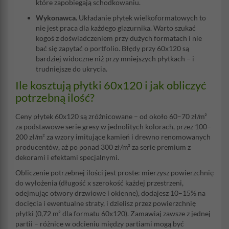
które zapobiegają schodkowaniu.
Wykonawca.
Układanie płytek wielkoformatowych to
nie jest praca dla każdego glazurnika. Warto szukać
kogoś z doświadczeniem przy dużych formatach i nie
bać się zapytać o portfolio. Błędy przy 60x120 są
bardziej widoczne niż przy mniejszych płytkach – i
trudniejsze do ukrycia.
Ile kosztują płytki 60x120 i jak obliczyć
potrzebną ilość?
Ceny płytek 60x120 są zróżnicowane – od około 60–70 zł/m²
za podstawowe serie gresy w jednolitych kolorach, przez 100–
200 zł/m² za wzory imitujące kamień i drewno renomowanych
producentów, aż po ponad 300 zł/m² za serie premium z
dekorami i efektami specjalnymi.
Obliczenie potrzebnej ilości jest proste: mierzysz powierzchnię
do wyłożenia (długość x szerokość każdej przestrzeni,
odejmując otwory drzwiowe i okienne), dodajesz 10–15% na
docięcia i ewentualne straty, i dzielisz przez powierzchnię
płytki (0,72 m² dla formatu 60x120). Zamawiaj zawsze z jednej
partii – różnice w odcieniu między partiami mogą być