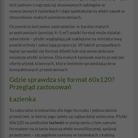
dziś jednym z najczęściej stosowanych zabiegów w
nowoczesnych łazienkach i daje spektakularny efekt nawet w
stosunkowo małych pomieszczeniach.
Oczywiście jest jedno zastrzeżenie: w bardzo małych
przestrzeniach (poniżej 4–5 m²) wielki format może działać
odwrotnie – płytki wyglądają jak naklejone na miniaturową
powierzchnię i zaburzają proporcje. W takich przypadkach
lepiej sprawdzi się format 60x60 lub starannie dobrane
mniejsze płytki ścienne. Dla małych łazienek warto przejrzeć
ofertę płytek ściennych, które świetnie sprawdzają się w
kompaktowych przestrzeniach.
Gdzie sprawdza się format 60x120?
Przegląd zastosowań
Łazienka
To naturalne środowisko dla tego formatu i jednocześnie
przestrzeń, w której jego zalety są najbardziej widoczne. Płytki
60x120 na podłodze
łazienki
w połączeniu z tym samym
formatem na ścianie tworzą efekt monolitycznej, spójnej
przestrzeni – szczególnie ceniony w łazienkach z kabiną