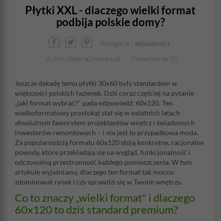
Płytki XXL - dlaczego wielki format
podbija polskie domy?
Kategoria /
aktualności
Autor: GaleriaLimonka.pl
Komentarze (0)
Jeszcze dekadę temu płytki 30x60 były standardem w
większości polskich łazienek. Dziś coraz częściej na pytanie
„jaki format wybrać?" pada odpowiedź: 60x120. Ten
wielkoformatowy prostokąt stał się w ostatnich latach
absolutnym faworytem projektantów wnętrz i świadomych
inwestorów remontowych – i nie jest to przypadkowa moda.
Za popularnością formatu 60x120 stoją konkretne, racjonalne
powody, które przekładają się na wygląd, funkcjonalność i
odczuwalną przestronność każdego pomieszczenia. W tym
artykule wyjaśniamy, dlaczego ten format tak mocno
zdominował rynek i czy sprawdzi się w Twoim wnętrzu.
Co to znaczy „wielki format" i dlaczego
60x120 to dziś standard premium?