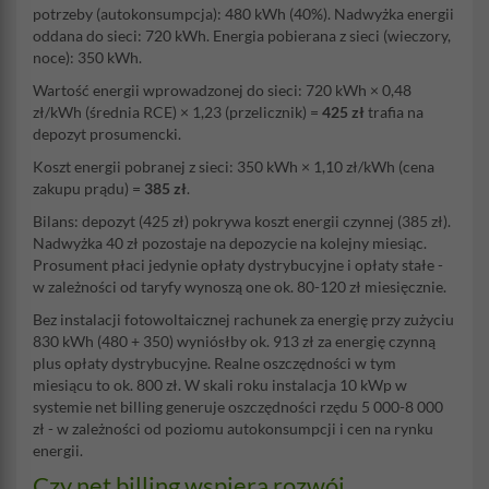
potrzeby (autokonsumpcja): 480 kWh (40%). Nadwyżka energii
oddana do sieci: 720 kWh. Energia pobierana z sieci (wieczory,
noce): 350 kWh.
Wartość energii wprowadzonej do sieci: 720 kWh × 0,48
zł/kWh (średnia RCE) × 1,23 (przelicznik) =
425 zł
trafia na
depozyt prosumencki.
Koszt energii pobranej z sieci: 350 kWh × 1,10 zł/kWh (cena
zakupu prądu) =
385 zł
.
Bilans: depozyt (425 zł) pokrywa koszt energii czynnej (385 zł).
Nadwyżka 40 zł pozostaje na depozycie na kolejny miesiąc.
Prosument płaci jedynie opłaty dystrybucyjne i opłaty stałe -
w zależności od taryfy wynoszą one ok. 80-120 zł miesięcznie.
Bez instalacji fotowoltaicznej rachunek za energię przy zużyciu
830 kWh (480 + 350) wyniósłby ok. 913 zł za energię czynną
plus opłaty dystrybucyjne. Realne oszczędności w tym
miesiącu to ok. 800 zł. W skali roku instalacja 10 kWp w
systemie net billing generuje oszczędności rzędu 5 000-8 000
zł - w zależności od poziomu autokonsumpcji i cen na rynku
energii.
Czy net billing wspiera rozwój