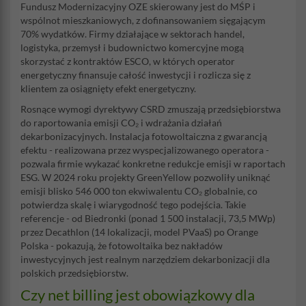
Fundusz Modernizacyjny OZE skierowany jest do MŚP i
wspólnot mieszkaniowych, z dofinansowaniem sięgającym
70% wydatków. Firmy działające w sektorach handel,
logistyka, przemysł i budownictwo komercyjne mogą
skorzystać z kontraktów ESCO, w których operator
energetyczny finansuje całość inwestycji i rozlicza się z
klientem za osiągnięty efekt energetyczny.
Rosnące wymogi dyrektywy CSRD zmuszają przedsiębiorstwa
do raportowania emisji CO₂ i wdrażania działań
dekarbonizacyjnych. Instalacja fotowoltaiczna z gwarancją
efektu - realizowana przez wyspecjalizowanego operatora -
pozwala firmie wykazać konkretne redukcje emisji w raportach
ESG. W 2024 roku projekty GreenYellow pozwoliły uniknąć
emisji blisko 546 000 ton ekwiwalentu CO₂ globalnie, co
potwierdza skalę i wiarygodność tego podejścia. Takie
referencje - od Biedronki (ponad 1 500 instalacji, 73,5 MWp)
przez Decathlon (14 lokalizacji, model PVaaS) po Orange
Polska - pokazują, że fotowoltaika bez nakładów
inwestycyjnych jest realnym narzędziem dekarbonizacji dla
polskich przedsiębiorstw.
Czy net billing jest obowiązkowy dla