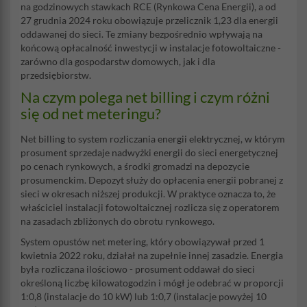
na godzinowych stawkach RCE (Rynkowa Cena Energii), a od
27 grudnia 2024 roku obowiązuje przelicznik 1,23 dla energii
oddawanej do sieci. Te zmiany bezpośrednio wpływają na
końcową opłacalność inwestycji w instalacje fotowoltaiczne -
zarówno dla gospodarstw domowych, jak i dla
przedsiębiorstw.
Na czym polega net billing i czym różni
się od net meteringu?
Net billing to system rozliczania energii elektrycznej, w którym
prosument sprzedaje nadwyżki energii do sieci energetycznej
po cenach rynkowych, a środki gromadzi na depozycie
prosumenckim. Depozyt służy do opłacenia energii pobranej z
sieci w okresach niższej produkcji. W praktyce oznacza to, że
właściciel instalacji fotowoltaicznej rozlicza się z operatorem
na zasadach zbliżonych do obrotu rynkowego.
System opustów net metering, który obowiązywał przed 1
kwietnia 2022 roku, działał na zupełnie innej zasadzie. Energia
była rozliczana ilościowo - prosument oddawał do sieci
określoną liczbę kilowatogodzin i mógł je odebrać w proporcji
1:0,8 (instalacje do 10 kW) lub 1:0,7 (instalacje powyżej 10