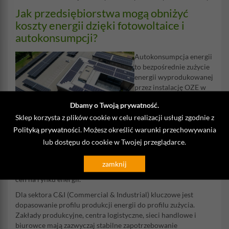
Jak przedsiębiorstwa mogą obniżyć
koszty energii dzięki fotowoltaice i
autokonsumpcji?
Autokonsumpcja energii
to bezpośrednie zużycie
energii wyprodukowanej
przez instalację OZE w
miejscu jej wytworzenia.
Dbamy o Twoją prywatność.
Net billing promuje
Sklep korzysta z plików cookie w celu realizacji usługi zgodnie z
autokonsumpcję energii
wyprodukowanej przez instalacje fotowoltaiczne, ponieważ
Polityką prywatności
. Możesz określić warunki przechowywania
każda kilowatogodzina zużyta na własne potrzeby przynosi
lub dostępu do cookie w Twojej przeglądarce.
większą oszczędność niż ta oddana do sieci. Autokonsumpcja
energii zmniejsza opłaty za prąd, eliminuje opłaty
zamknij
dystrybucyjne od zużytej energii i uniezależnia firmę od wahań
cen na rynku energii.
Dla sektora C&I (Commercial & Industrial) kluczowe jest
dopasowanie profilu produkcji energii do profilu zużycia.
Zakłady produkcyjne, centra logistyczne, sieci handlowe i
biurowce mają zazwyczaj stabilne zapotrzebowanie