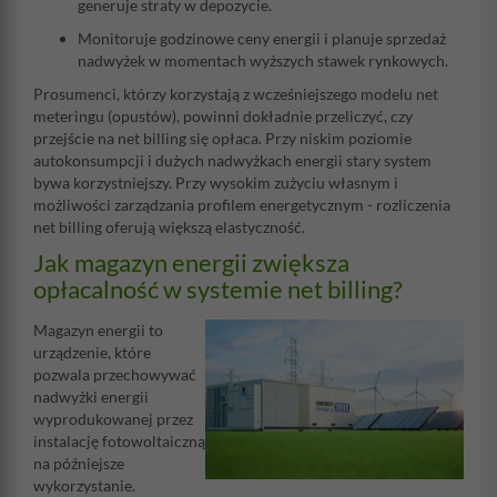
generuje straty w depozycie.
Monitoruje godzinowe ceny energii i planuje sprzedaż
nadwyżek w momentach wyższych stawek rynkowych.
Prosumenci, którzy korzystają z wcześniejszego modelu net
meteringu (opustów), powinni dokładnie przeliczyć, czy
przejście na net billing się opłaca. Przy niskim poziomie
autokonsumpcji i dużych nadwyżkach energii stary system
bywa korzystniejszy. Przy wysokim zużyciu własnym i
możliwości zarządzania profilem energetycznym - rozliczenia
net billing oferują większą elastyczność.
Jak magazyn energii zwiększa
opłacalność w systemie net billing?
Magazyn energii to
urządzenie, które
pozwala przechowywać
nadwyżki energii
wyprodukowanej przez
instalację fotowoltaiczną
na późniejsze
wykorzystanie.