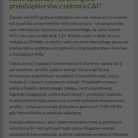
przedsiębiorstw z sektora C&I?
Zasady net billing dla przedsiębiorstw nie różnią się formalnie
od zasad dla prosumentów indywidualnych - obowiązuje ten
sam mechanizm depozytu prosumenckiego, te same stawki
RCE i ten sam przelicznik 1,23. Różnica leży w skali: firma z
instalacją 50 kWp na dachu centrum dystrybucyjnego generuje
wielokrotnie większe oszczędności niż gospodarstwo domowe
z instalacją 6 kWp.
Opłacalność instalacji fotowoltaicznej dla firmy zależy od 3
parametrów: profilu zużycia energii (ile energii firma
konsumuje w godzinach produkcji fotowoltaicznej), mocy
instalacji i cenach rynkowych energii. Przedsiębiorstwa z
sektora handlu detalicznego (sklepy, centra handlowe),
logistyki (magazyny, centra dystrybucji) i produkcji (zakłady
przemysłowe) mają zazwyczaj wysoki wskaźnik dopasowania
profilu - zużywają energię głównie w godzinach 7:00-18:00,
gdy fotowoltaika produkuje najwięcej.
Energia pobierana z sieci elektroenergetycznej w godzinach
wieczornych i nocnych jest najdroższa. Magazyn energii
pozwala firmie przesunąć zużycie nadwyżek produkcji dziennej