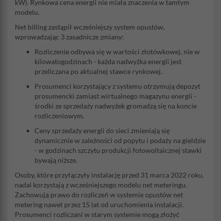
kW). Rynkowa cena energii nie miała znaczenia w tamtym
modelu.
Net billing zastąpił wcześniejszy system opustów,
wprowadzając 3 zasadnicze zmiany:
Rozliczenie odbywa się w wartości złotówkowej, nie w
kilowatogodzinach - każda nadwyżka energii jest
przeliczana po aktualnej stawce rynkowej.
Prosumenci korzystający z systemu otrzymują depozyt
prosumencki zamiast wirtualnego magazynu energii -
środki ze sprzedaży nadwyżek gromadzą się na koncie
rozliczeniowym.
Ceny sprzedaży energii do sieci zmieniają się
dynamicznie w zależności od popytu i podaży na giełdzie
- w godzinach szczytu produkcji fotowoltaicznej stawki
bywają niższe.
Osoby, które przyłączyły instalację przed 31 marca 2022 roku,
nadal korzystają z wcześniejszego modelu net meteringu.
Zachowują prawo do rozliczeń w systemie opustów net
metering nawet przez 15 lat od uruchomienia instalacji.
Prosumenci rozliczani w starym systemie mogą złożyć