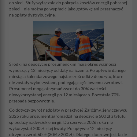
do sieci. Służy wyłącznie do pokrycia kosztów energii pobranej
z sieci - nie można go wypłacić jako gotówkę ani przeznaczyć
na opłaty dystrybucyjne.
Środki na depozycie prosumenckim mają okres ważności
wynoszący 12 miesięcy od daty naliczenia. Po upływie danego
miesiąca kalendarzowego najstarsze środki z depozytu, które
nie zostały wykorzystane, podlegają częściowemu zwrotowi.
Prosumenci mogą otrzymać zwrot do 30% wartości
niewykorzystanej energii po 12 miesiącach. Pozostałe 70%
przepada bezpowrotnie.
Co dotyczy zwrot nadpłaty w praktyce? Załóżmy, że w czerwcu
2025 roku prosument zgromadził na depozycie 500 zł z tytułu
sprzedaży nadwyżek energii. Do czerwca 2026 roku nie
wykorzystał 200 zł z tej kwoty. Po upływie 12 miesięcy
otrzyma zwrot 60 zł (30% z 200 zł). Dlatego kluczowe jest takie