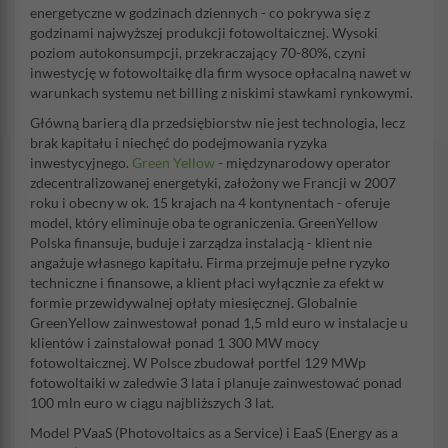
energetyczne w godzinach dziennych - co pokrywa się z
godzinami najwyższej produkcji fotowoltaicznej. Wysoki
poziom autokonsumpcji, przekraczający 70-80%, czyni
inwestycję w fotowoltaikę dla firm wysoce opłacalną nawet w
warunkach systemu net billing z niskimi stawkami rynkowymi.
Główną barierą dla przedsiębiorstw nie jest technologia, lecz
brak kapitału i niechęć do podejmowania ryzyka
inwestycyjnego.
Green Yellow
- międzynarodowy operator
zdecentralizowanej energetyki, założony we Francji w 2007
roku i obecny w ok. 15 krajach na 4 kontynentach - oferuje
model, który eliminuje oba te ograniczenia. GreenYellow
Polska finansuje, buduje i zarządza instalacją - klient nie
angażuje własnego kapitału. Firma przejmuje pełne ryzyko
techniczne i finansowe, a klient płaci wyłącznie za efekt w
formie przewidywalnej opłaty miesięcznej. Globalnie
GreenYellow zainwestował ponad 1,5 mld euro w instalacje u
klientów i zainstalował ponad 1 300 MW mocy
fotowoltaicznej. W Polsce zbudował portfel 129 MWp
fotowoltaiki w zaledwie 3 lata i planuje zainwestować ponad
100 mln euro w ciągu najbliższych 3 lat.
Model PVaaS (Photovoltaics as a Service) i EaaS (Energy as a