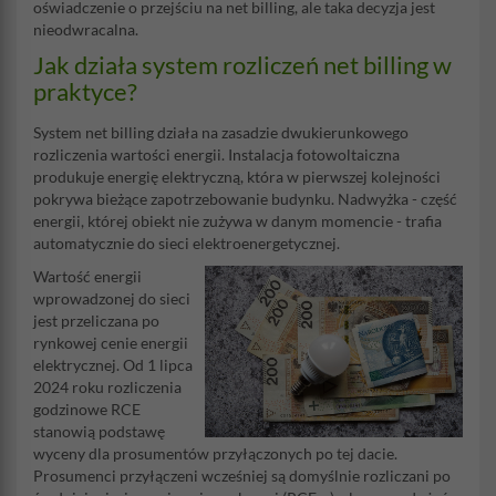
oświadczenie o przejściu na net billing, ale taka decyzja jest
nieodwracalna.
Jak działa system rozliczeń net billing w
praktyce?
System net billing działa na zasadzie dwukierunkowego
rozliczenia wartości energii. Instalacja fotowoltaiczna
produkuje energię elektryczną, która w pierwszej kolejności
pokrywa bieżące zapotrzebowanie budynku. Nadwyżka - część
energii, której obiekt nie zużywa w danym momencie - trafia
automatycznie do sieci elektroenergetycznej.
Wartość energii
wprowadzonej do sieci
jest przeliczana po
rynkowej cenie energii
elektrycznej. Od 1 lipca
2024 roku rozliczenia
godzinowe RCE
stanowią podstawę
wyceny dla prosumentów przyłączonych po tej dacie.
Prosumenci przyłączeni wcześniej są domyślnie rozliczani po