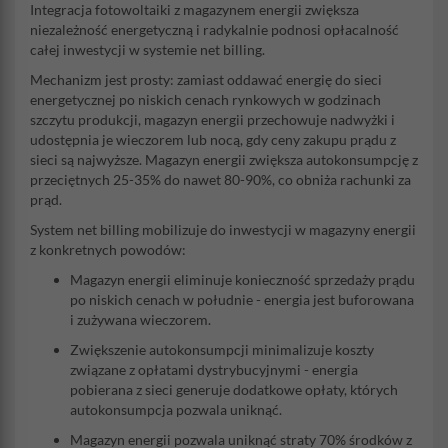
Integracja fotowoltaiki z magazynem energii zwiększa
niezależność energetyczną i radykalnie podnosi opłacalność
całej inwestycji w systemie net billing.
Mechanizm jest prosty: zamiast oddawać energię do sieci
energetycznej po niskich cenach rynkowych w godzinach
szczytu produkcji, magazyn energii przechowuje nadwyżki i
udostępnia je wieczorem lub nocą, gdy ceny zakupu prądu z
sieci są najwyższe. Magazyn energii zwiększa autokonsumpcję z
przeciętnych 25-35% do nawet 80-90%, co obniża rachunki za
prąd.
System net billing mobilizuje do inwestycji w magazyny energii
z konkretnych powodów:
Magazyn energii eliminuje konieczność sprzedaży prądu
po niskich cenach w południe - energia jest buforowana
i zużywana wieczorem.
Zwiększenie autokonsumpcji minimalizuje koszty
związane z opłatami dystrybucyjnymi - energia
pobierana z sieci generuje dodatkowe opłaty, których
autokonsumpcja pozwala uniknąć.
Magazyn energii pozwala uniknąć straty 70% środków z