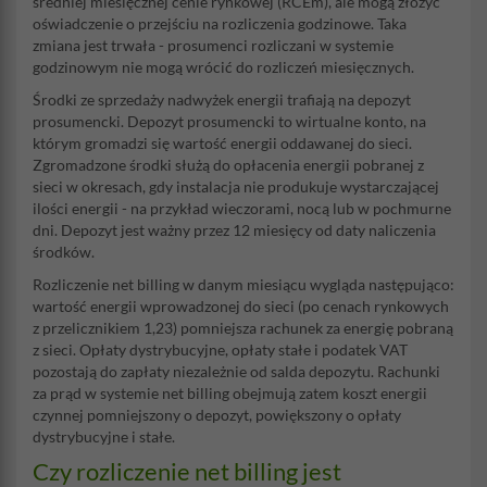
średniej miesięcznej cenie rynkowej (RCEm), ale mogą złożyć
oświadczenie o przejściu na rozliczenia godzinowe. Taka
zmiana jest trwała - prosumenci rozliczani w systemie
godzinowym nie mogą wrócić do rozliczeń miesięcznych.
Środki ze sprzedaży nadwyżek energii trafiają na depozyt
prosumencki. Depozyt prosumencki to wirtualne konto, na
którym gromadzi się wartość energii oddawanej do sieci.
Zgromadzone środki służą do opłacenia energii pobranej z
sieci w okresach, gdy instalacja nie produkuje wystarczającej
ilości energii - na przykład wieczorami, nocą lub w pochmurne
dni. Depozyt jest ważny przez 12 miesięcy od daty naliczenia
środków.
Rozliczenie net billing w danym miesiącu wygląda następująco:
wartość energii wprowadzonej do sieci (po cenach rynkowych
z przelicznikiem 1,23) pomniejsza rachunek za energię pobraną
z sieci. Opłaty dystrybucyjne, opłaty stałe i podatek VAT
pozostają do zapłaty niezależnie od salda depozytu. Rachunki
za prąd w systemie net billing obejmują zatem koszt energii
czynnej pomniejszony o depozyt, powiększony o opłaty
dystrybucyjne i stałe.
Czy rozliczenie net billing jest