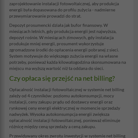
zaprojektowanie instalacji fotowoltaicznej, aby produkcja
energii była dopasowana do profilu zużycia - nadmierne
przewymiarowanie prowadzi do strat.
Depozyt prosumencki działa jak bufor finansowy. W
miesiącach letnich, gdy produkcja energii jest najwyższa,
depozyt rośnie. W miesiącach zimowych, gdy instalacja
produkuje mniej energii, prosument wykorzystuje
zgromadzone środki do opłacenia energii pobranej z sieci.
System motywuje do większego zużycia energii na własne
potrzeby, ponieważ każda kilowatogodzina skonsumowana na
miejscu ma wyższą wartość niż ta oddana do sieci.
Czy opłaca się przejść na net billing?
Opłacalność instalacji fotowoltaicznej w systemie net billing
zależy od 4 czynników: poziomu autokonsumpcji, mocy
instalacji, ceny zakupu prądu od dostawcy energii oraz
rynkowej ceny energii elektrycznej w momencie sprzedaży
nadwyżek. Wysoka autokonsumpcja energii zwiększa
opłacalność instalacji fotowoltaicznej, ponieważ eliminuje
różnicę między ceną sprzedaży a ceną zakupu.
Przewidywany okres zwrotu inwestycji w systemie net billing