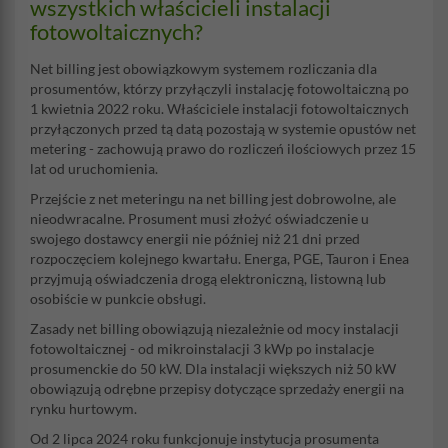
wszystkich właścicieli instalacji
fotowoltaicznych?
Net billing jest obowiązkowym systemem rozliczania dla
prosumentów, którzy przyłączyli instalację fotowoltaiczną po
1 kwietnia 2022 roku. Właściciele instalacji fotowoltaicznych
przyłączonych przed tą datą pozostają w systemie opustów net
metering - zachowują prawo do rozliczeń ilościowych przez 15
lat od uruchomienia.
Przejście z net meteringu na net billing jest dobrowolne, ale
nieodwracalne. Prosument musi złożyć oświadczenie u
swojego dostawcy energii nie później niż 21 dni przed
rozpoczęciem kolejnego kwartału. Energa, PGE, Tauron i Enea
przyjmują oświadczenia drogą elektroniczną, listowną lub
osobiście w punkcie obsługi.
Zasady net billing obowiązują niezależnie od mocy instalacji
fotowoltaicznej - od mikroinstalacji 3 kWp po instalacje
prosumenckie do 50 kW. Dla instalacji większych niż 50 kW
obowiązują odrębne przepisy dotyczące sprzedaży energii na
rynku hurtowym.
Od 2 lipca 2024 roku funkcjonuje instytucja prosumenta