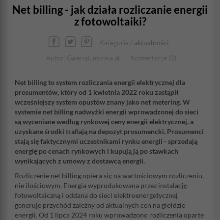
Net billing - jak działa rozliczanie energii
z fotowoltaiki?
Kategoria /
aktualności
Autor: GaleriaLimonka.pl
Komentarze (0)
Net billing to system rozliczania energii elektrycznej dla
prosumentów, który od 1 kwietnia 2022 roku zastąpił
wcześniejszy system opustów znany jako net metering. W
systemie net billing nadwyżki energii wprowadzonej do sieci
są wyceniane według rynkowej ceny energii elektrycznej, a
uzyskane środki trafiają na depozyt prosumencki. Prosumenci
stają się faktycznymi uczestnikami rynku energii - sprzedają
energię po cenach rynkowych i kupują ją po stawkach
wynikających z umowy z dostawcą energii.
Rozliczenie net billing opiera się na wartościowym rozliczeniu,
nie ilościowym. Energia wyprodukowana przez instalację
fotowoltaiczną i oddana do sieci elektroenergetycznej
generuje przychód zależny od aktualnych cen na giełdzie
energii. Od 1 lipca 2024 roku wprowadzono rozliczenia oparte