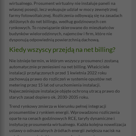
wirtualnego. Prosument wirtualny nie instaluje paneli na
własnej posesji, lecz wykupuje udział w mocy zewnętrznej
farmy fotowoltaicznej. Rozliczenia odbywają się na zasadach
zbliżonych do net billingu, według godzinowych cen
rynkowych. To rozwiązanie skierowane do mieszkańców
budynków wielorodzinnych, najemców i firm, które nie
dysponują odpowiednią powierzchnią dachową.
Kiedy wszyscy przejdą na net billing?
Nie istnieje termin, w którym wszyscy prosumenci zostaną
automatycznie przeniesieni na net billing. Właściciele
instalacji przyłączonych przed 1 kwietnia 2022 roku
zachowują prawo do rozliczeń w systemie opustów net
metering przez 15 lat od uruchomienia instalacji.
Najwcześniejsze instalacje objęte ochroną utracą prawo do
starych zasad dopiero ok. 2030-2035 roku.
Trend rynkowy zmierza w kierunku pełnej integracji
prosumentów z rynkiem energii. Wprowadzono rozliczenia
oparte na cenach godzinowych RCE, taryfy dynamiczne i
instytucję prosumenta wirtualnego. Każda kolejna nowelizacja
ustawy o odnawialnych źródłach energii zwiększa nacisk na