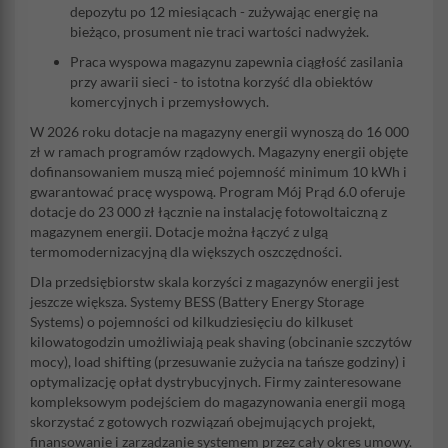
depozytu po 12 miesiącach - zużywając energię na
bieżąco, prosument nie traci wartości nadwyżek.
Praca wyspowa magazynu zapewnia ciągłość zasilania
przy awarii sieci - to istotna korzyść dla obiektów
komercyjnych i przemysłowych.
W 2026 roku dotacje na magazyny energii wynoszą do 16 000
zł w ramach programów rządowych. Magazyny energii objęte
dofinansowaniem muszą mieć pojemność minimum 10 kWh i
gwarantować pracę wyspową. Program Mój Prąd 6.0 oferuje
dotacje do 23 000 zł łącznie na instalację fotowoltaiczną z
magazynem energii. Dotacje można łączyć z ulgą
termomodernizacyjną dla większych oszczędności.
Dla przedsiębiorstw skala korzyści z magazynów energii jest
jeszcze większa. Systemy BESS (Battery Energy Storage
Systems) o pojemności od kilkudziesięciu do kilkuset
kilowatogodzin umożliwiają peak shaving (obcinanie szczytów
mocy), load shifting (przesuwanie zużycia na tańsze godziny) i
optymalizację opłat dystrybucyjnych. Firmy zainteresowane
kompleksowym podejściem do magazynowania energii mogą
skorzystać z gotowych rozwiązań obejmujących projekt,
finansowanie i zarządzanie systemem przez cały okres umowy.