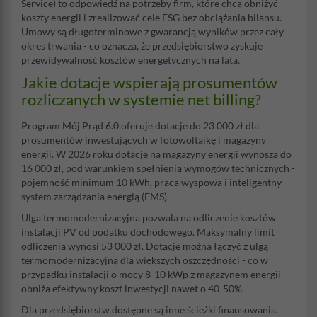
Service) to odpowiedź na potrzeby firm, które chcą obniżyć
koszty energii i zrealizować cele ESG bez obciążania bilansu.
Umowy są długoterminowe z gwarancją wyników przez cały
okres trwania - co oznacza, że przedsiębiorstwo zyskuje
przewidywalność kosztów energetycznych na lata.
Jakie dotacje wspierają prosumentów
rozliczanych w systemie net billing?
Program Mój Prąd 6.0 oferuje dotacje do 23 000 zł dla
prosumentów inwestujących w fotowoltaikę i magazyny
energii. W 2026 roku dotacje na magazyny energii wynoszą do
16 000 zł, pod warunkiem spełnienia wymogów technicznych -
pojemność minimum 10 kWh, praca wyspowa i inteligentny
system zarządzania energią (EMS).
Ulga termomodernizacyjna pozwala na odliczenie kosztów
instalacji PV od podatku dochodowego. Maksymalny limit
odliczenia wynosi 53 000 zł. Dotacje można łączyć z ulgą
termomodernizacyjną dla większych oszczędności - co w
przypadku instalacji o mocy 8-10 kWp z magazynem energii
obniża efektywny koszt inwestycji nawet o 40-50%.
Dla przedsiębiorstw dostępne są inne ścieżki finansowania.