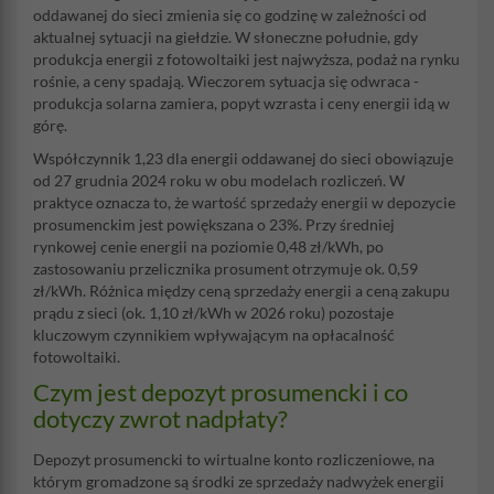
oddawanej do sieci zmienia się co godzinę w zależności od
aktualnej sytuacji na giełdzie. W słoneczne południe, gdy
produkcja energii z fotowoltaiki jest najwyższa, podaż na rynku
rośnie, a ceny spadają. Wieczorem sytuacja się odwraca -
produkcja solarna zamiera, popyt wzrasta i ceny energii idą w
górę.
Współczynnik 1,23 dla energii oddawanej do sieci obowiązuje
od 27 grudnia 2024 roku w obu modelach rozliczeń. W
praktyce oznacza to, że wartość sprzedaży energii w depozycie
prosumenckim jest powiększana o 23%. Przy średniej
rynkowej cenie energii na poziomie 0,48 zł/kWh, po
zastosowaniu przelicznika prosument otrzymuje ok. 0,59
zł/kWh. Różnica między ceną sprzedaży energii a ceną zakupu
prądu z sieci (ok. 1,10 zł/kWh w 2026 roku) pozostaje
kluczowym czynnikiem wpływającym na opłacalność
fotowoltaiki.
Czym jest depozyt prosumencki i co
dotyczy zwrot nadpłaty?
Depozyt prosumencki to wirtualne konto rozliczeniowe, na
którym gromadzone są środki ze sprzedaży nadwyżek energii