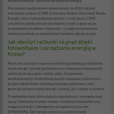
autokonsumpcję i aktywne zarządzanie energią.
Kluczowym wydarzeniem planowanym na 2026 rok jest
wdrożenie systemu CSIRE (Centralny System Informacji Rynku
Energii), który automatyzuje odczyty i rozliczenia. CSIRE
umożliwia szybką zmianę sprzedawcy prądu z gwarancją
przeniesienia środków z depozytu - co daje prosumentom
większą swobodę w optymalizacji kosztów zakupu prądu.
Jak obniżyć rachunki za prąd dzięki
fotowoltaice i zarządzaniu energią w
firmie?
Rachunki za prąd w systemie net billing obejmują 3 składniki:
koszt energii czynnej (pomniejszony o depozyt prosumencki),
opłaty dystrybucyjne i opłaty stałe. Zwiększenie
autokonsumpcji minimalizuje koszty związane z pierwszym i
drugim składnikiem, ponieważ energia pobierana z sieci
generuje zarówno koszt energii czynnej, jak i opłaty za przesył.
Przedsiębiorstwa, które dążą do niezależności energetycznej,
łączą 3 elementy w jeden system: instalację fotowoltaiczną,
magazyn energii i inteligentne zarządzanie zużyciem
(EMS/HEMS). Taki zestaw pozwala na podniesienie