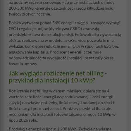
na godziny szczytu cenowego - co przy instalacjach o mocy
200-500 kWp generuje oszczędności rzędu kilkudziesięciu
tysięcy złotych rocznie.
Polska wytwarza ponad 54% energii z węgla - rosnące wymogi
ESG i regulacje unijne (dyrektywa CSRD) zmuszają
przedsiębiorstwa do redukcji emisji. Fotowoltaika z gwarancją
efektu, realizowana w modelu as-a-Service, pozwala firmie
wykazać konkretne redukcje emisji CO₂ w raportach ESG bez
angażowania kapitału. Producent energii przejmuje
odpowiedzialność za wydajność instalacji przez cały okres
trwania umowy.
Jak wygląda rozliczenie net billing -
przykład dla instalacji 10 kWp?
Rozliczenie net billing w danym miesiącu opiera się na 4
wartościach: ilości energii wyprodukowanej, ilości energii
zużytej na własne potrzeby, ilości energii oddanej do sieci i
ilości energii pobranej z sieci. Poniższy przykład ilustruje
mechanizm dla instalacji fotowoltaicznej o mocy 10 kWp w
lipcu 2026 roku.
Produkcja energii w lipcu: 1 200 kWh. Zużycie na własne