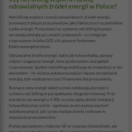
odnawialnych źródeł energii w Polsce?
Net billing wspiera rozwój odnawialnych źródeł energii,
ponieważ traktuje prosumentów jako faktycznych uczestników
rynku energii. Prosumenci w systemie net billing kupują i
sprzedają energię po cenach rynkowych - co integruje
rozproszone źródła OZE z Krajowym Systemem
Elektroenergetycznym.
Odnawialne źródła energii, takie jak fotowoltaika, pompy
ciepła i magazyny energii, tworzą ekosystem energetyki
rozproszonej. System net billing mobilizuje do inwestycji w ten
ekosystem - im wyższa autokonsumpcja i lepsze zarządzanie
energią, tym większe korzyści finansowe dla prosumenta.
Rosnące ceny energii elektrycznej zwiększają korzyści z
systemu net billing w perspektywie długoterminowej. Przy
wzroście cen energii o 5-8% rocznie opłacalność instalacji
fotowoltaicznej rośnie - zarówno przez wyższą wartość
autokonsumpcji, jak i przez wyższe stawki rynkowe w
depozycie prosumenckim.
Polska jest jednym z liderów UE w rozwoju fotowoltaiki, ale
zmienia się struktura rynku. Rosną instalacje C&I (komercyjne i