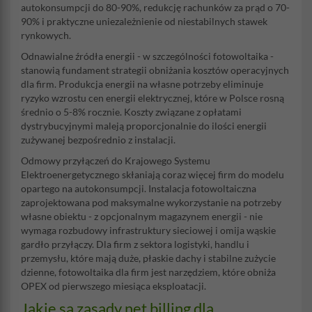
autokonsumpcji do 80-90%, redukcję rachunków za prąd o 70-
90% i praktyczne uniezależnienie od niestabilnych stawek
rynkowych.
Odnawialne źródła energii - w szczególności fotowoltaika -
stanowią fundament strategii obniżania kosztów operacyjnych
dla firm. Produkcja energii na własne potrzeby eliminuje
ryzyko wzrostu cen energii elektrycznej, które w Polsce rosną
średnio o 5-8% rocznie. Koszty związane z opłatami
dystrybucyjnymi maleją proporcjonalnie do ilości energii
zużywanej bezpośrednio z instalacji.
Odmowy przyłączeń do Krajowego Systemu
Elektroenergetycznego skłaniają coraz więcej firm do modelu
opartego na autokonsumpcji. Instalacja fotowoltaiczna
zaprojektowana pod maksymalne wykorzystanie na potrzeby
własne obiektu - z opcjonalnym magazynem energii - nie
wymaga rozbudowy infrastruktury sieciowej i omija wąskie
gardło przyłączy. Dla firm z sektora logistyki, handlu i
przemysłu, które mają duże, płaskie dachy i stabilne zużycie
dzienne, fotowoltaika dla firm jest narzędziem, które obniża
OPEX od pierwszego miesiąca eksploatacji.
Jakie są zasady net billing dla