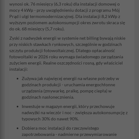
wynosi ok. 76 miesięcy (6,3 roku) dla instalacji domowej o
mocy 4 kWp - przy uwzględnieniu dotacji z programu Mój
Prąd i ulgi termomodernizacyjnej. Dla instalacji 8,2 kWp z
wyższym poziomem autokonsumpcji okres zwrotu skraca się
do ok. 68 miesięcy (5,7 roku).
Zyski z nadwyżek energii w systemie net billing bywają niskie
przy niskich stawkach rynkowych, szczególnie w godzinach
szczytu produkcji fotowoltaicznej. Dlatego opłacalność
fotowoltaiki w 2026 roku wymaga świadomego zarządzania
zużyciem energii. Realne oszczędności rosną, gdy właściciel
instalacji:
Zużywa jak najwięcej energii na własne potrzeby w
godzinach produkcji - uruchamia energochłonne
urządzenia (zmywarkę, pralkę, pompę ciepła) w
godzinach nasłonecznienia.
Inwestuje w magazyn energii, który przechowuje
nadwyżki na wieczór i noc - zwiększa autokonsumpcję z
typowych 30% do nawet 90%.
Dobiera moc instalacji do rzeczywistego
zapotrzebowania - nadmierne przewymiarowanie