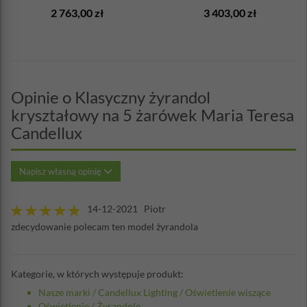
Maytoni
2 763,00 zł
3 403,00 zł
Opinie o Klasyczny żyrandol
kryształowy na 5 żarówek Maria Teresa
Candellux
Napisz własną opinię
14-12-2021 Piotr
zdecydowanie polecam ten model żyrandola
Kategorie, w których występuje produkt:
Nasze marki
/
Candellux Lighting
/
Oświetlenie wiszące
Oświetlenie
/
Żyrandole