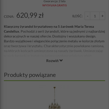
Gwarancja: 2 lata
WYSYŁKA GRATIS
620,99 zł
-
+
ILOŚĆ:
CENA:
Klasyczny żyrandol kryształowy na 5 żarówek Maria Teresa
Candellux
. Pochodzi z serii żyrandoli, które są jednymi z najbardziej
dekoracyjnych w naszej ofercie. Dostojny i wyszukany design.
Bardzo wyjątkowe i eleganckie połączenie metalu w kolorze złotym
oraz tworzywa i kryształu. Charakterystycznie powlekane ramiona,
na których końcach umieszczone są nasady żarówek. Umieszczając
w nich żarówki w kształcie świecy uzyskasz właściwy efekt.
Rozwiń
Zawieszony na wytrzymałym łańcuchu
umożliwiającym regulację
wysokości. Bogate zdobienia kryształowe dodają mu wiele uroku.
Doskonały do umieszczenia w salach weselnych, bankietowych jak
Produkty powiązane
również prywatnych mieszkaniach urządzonych w klasycznym
stylu.
materiał: metal, szkło, tworzywo
kolor: złoty
klasa energetyczna: A++ - E
wysokość: 115 cm
średnica: 48 cm