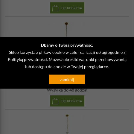
DO KOSZYKA
Dbamy o Twoją prywatność.
Sklep korzysta z plików cookie w celu realizacji usługi zgodnie z
Polityką prywatności
. Możesz określić warunki przechowywania
33-94639
lub dostępu do cookie w Twojej przeglądarce.
Mały żyrandol złoto-kryształowy, trzy ramiona, Maria Teresa
Candellux
zamknij
516,99 zł
Wysyłka
do 48 godzin
DO KOSZYKA