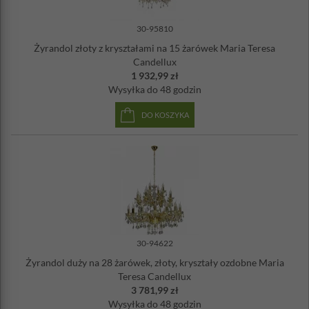
waga: 2,25 kg
gwint: E14
30-95810
max moc żarówki: 5x40W
Żyrandol złoty z kryształami na 15 żarówek Maria Teresa
żarówka w zestawie: nie
Candellux
1 932,99 zł
Wysyłka
do 48 godzin
DO KOSZYKA
30-94622
Żyrandol duży na 28 żarówek, złoty, kryształy ozdobne Maria
Teresa Candellux
3 781,99 zł
Wysyłka
do 48 godzin