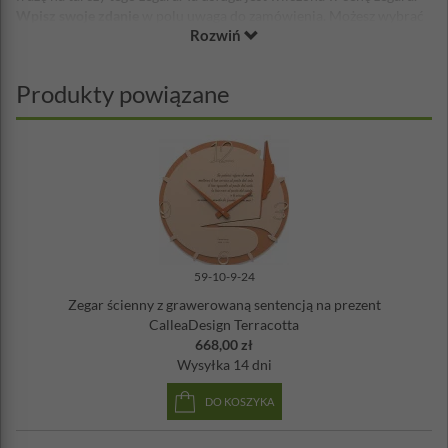
Wpisz swoje zdanie
w polu uwaga do zamówienia. Możesz wybrać
Rozwiń
spośród kilku dostępnych kolorów, a lancety są zawsze
skoordynowane z kolorem tarczy.
Zegar został zaprojektowany i będzie wykonany we Włoszech w
Produkty powiązane
manufakturze CalleaDesign. Przed opuszczeniem fabryki zostanie
dokładnie sprawdzony i przetestowany. Materiał, z którego został
wykonany to włókno drzewne, które ma doskonałą jednorodność
oraz jest łatwe w obróbce. Materiał pozwala na uzyskanie wysokiej
jakości wykończenia.
Malowanie odbywa się farbami wodnymi
z
satynową powierzchnią. Użyte farby są bezpieczne dla otoczenia.
Mechanizm zegara wyprodukowany został w Niemczech
, jest
niezawodny i cichy, zasilany baterią AA. Wskazówki wykonane są z
metalu. Do zegara dołączona jest markowa, wysokiej jakości
59-10-9-24
bateria l AA oraz zestaw montażowy.
Zegar ścienny z grawerowaną sentencją na prezent
Maksymalna ilość znaków: 300 - wpisz w uwagach do zamówienia.
CalleaDesign Terracotta
668,00 zł
Średnica: 45 cm
Wysyłka
14 dni
Materiał: włókno drzewne, wskazówki metalowe
Zasilanie: bateria AA (w zestawie)
DO KOSZYKA
Zestaw montażowy w zestawie
Wyprodukowany we Włoszech
Cichy mechanizm wyprodukowany w Niemczech