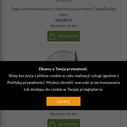
59-10-9-3
Zegar personalizowany z dedykacją na prezent CalleaDesign
szary
668,00 zł
Wysyłka
14 dni
DO KOSZYKA
Dbamy o Twoją prywatność.
Sklep korzysta z plików cookie w celu realizacji usługi zgodnie z
Polityką prywatności
. Możesz określić warunki przechowywania
lub dostępu do cookie w Twojej przeglądarce.
59-10-9-44
Zegar grawerowaną dedykacją na prezent CalleaDesign
zamknij
niebieski
668,00 zł
Wysyłka
14 dni
DO KOSZYKA