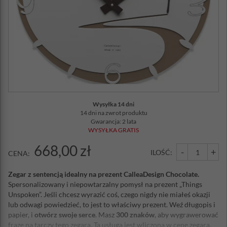
Wysyłka 14 dni
14 dni na zwrot produktu
Gwarancja: 2 lata
WYSYŁKA GRATIS
668,00 zł
-
+
ILOŚĆ:
CENA:
Zegar z sentencją idealny na prezent CalleaDesign Chocolate.
Spersonalizowany i niepowtarzalny pomysł na prezent „Things
Unspoken”. Jeśli chcesz wyrazić coś, czego nigdy nie miałeś okazji
lub odwagi powiedzieć, to jest to właściwy prezent. Weź długopis i
papier, i
otwórz swoje serce
. Masz
300 znaków
, aby wygrawerować
frazę na tarczy tego zegara. Ta usługa jest wliczona w cenę zegara.