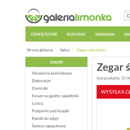
OŚWIETLENIE
KUCHNIA
JADALNIA
SA
Strona główna
Salon
Zegary dla dzieci
SALON
Zegar 
Akcesoria kominkowe
Kod produktu: 10-
Dekoracje
Doniczki
WYSYŁKA G
Kosze na gazety i gazetniki
Lustra
Podpórki pod książki
Ramki do zdjęć
Świece zapachowe