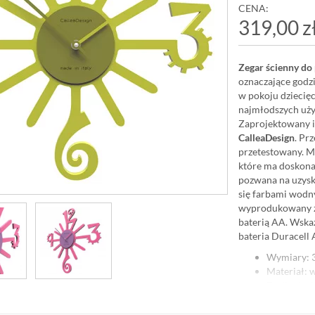
CENA:
319,00 z
Zegar ścienny do 
oznaczające godzi
w pokoju dziecię
najmłodszych uży
Zaprojektowany 
CalleaDesign
. Pr
przetestowany. M
które ma doskona
pozwana na uzysk
się farbami wodn
wyprodukowany zo
baterią AA. Wska
bateria Duracell
Wymiary: 3
Materiał: 
Zasilanie: 
Zestaw mo
Wyproduk