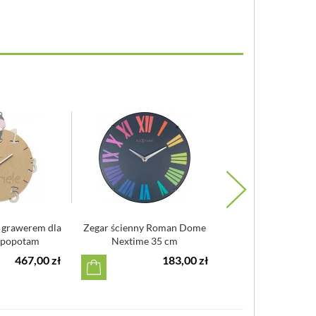
hanizm
z grawerem dla
Zegar ścienny Roman Dome
Zegar ścienny Kro
ipopotam
Nextime 35 cm
pokoju dziecię
Design
personalizow
467,00 zł
183,00 zł
4