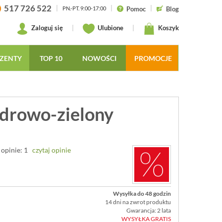
517 726 522
|
|
|
Pomoc
Blog
PN.-PT. 9:00-17:00
Zaloguj się
|
Ulubione
|
Koszyk
ZENTY
TOP 10
NOWOŚCI
PROMOCJE
edrowo-zielony
opinie: 1
czytaj opinie
Wysyłka do 48 godzin
14 dni na zwrot produktu
Gwarancja: 2 lata
WYSYŁKA GRATIS