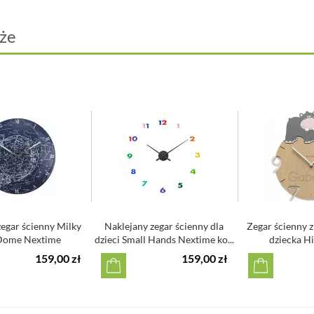
Cichy mec
że
egar ścienny Milky
Naklejany zegar ścienny dla
Zegar ścienny 
Dome Nextime
dzieci Small Hands Nextime ko...
dziecka H
Callea
159,00 zł
159,00 zł