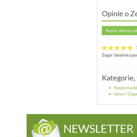
Opinie o Z
Napisz własną op
Zegar idealnie pas
Kategorie,
Nasze mark
Salon
/
Zega
NEWSLETTER