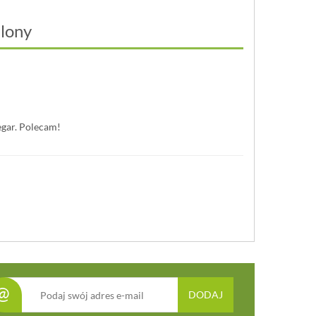
elony
egar. Polecam!
@
DODAJ