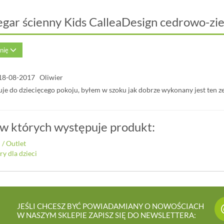
egar ścienny Kids CalleaDesign cedrowo-zi
inię
18-08-2017 Oliwier
uje do dziecięcego pokoju, byłem w szoku jak dobrze wykonany jest ten z
 w których występuje produkt:
i
/
Outlet
ry dla dzieci
JEŚLI CHCESZ BYĆ POWIADAMIANY O NOWOŚCIACH
W NASZYM SKLEPIE ZAPISZ SIĘ DO NEWSLETTERA: