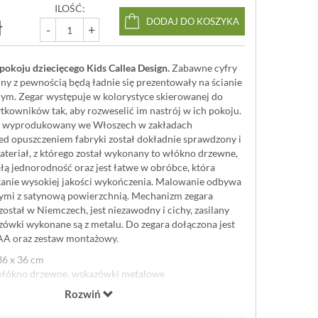
ILOŚĆ:
ł
DODAJ DO KOSZYKA
-
+
pokoju dziecięcego Kids Callea Design.
Zabawne cyfry
ny z pewnością będą ładnie się prezentowały na ścianie
cym. Zegar występuje w kolorystyce skierowanej do
tkowników tak, aby rozweselić im nastrój w ich pokoju.
i wyprodukowany we Włoszech w zakładach
zed opuszczeniem fabryki został dokładnie sprawdzony i
ateriał, z którego został wykonany to włókno drzewne,
łą jednorodność oraz jest łatwe w obróbce, która
anie wysokiej jakości wykończenia. Malowanie odbywa
ymi z satynową powierzchnią. Mechanizm zegara
stał w Niemczech, jest niezawodny i cichy, zasilany
zówki wykonane są z metalu. Do zegara dołączona jest
 AA oraz zestaw montażowy.
6 x 36 cm
włókno drzewne, wskazówki metalowe
bateria AA (w zestawie)
Rozwiń
ntażowy w zestawie
owany we Włoszech