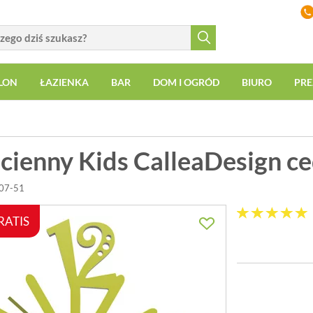
LON
ŁAZIENKA
BAR
DOM I OGRÓD
BIURO
PRE
ścienny Kids CalleaDesign c
007-51
RATIS