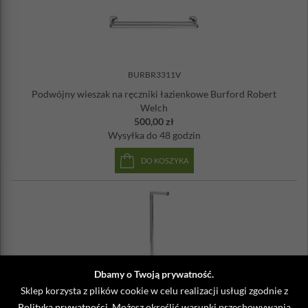
BURBR3311V
Podwójny wieszak na ręczniki łazienkowe Burford Robert
Welch
500,00 zł
Wysyłka
do 48 godzin
DO KOSZYKA
Dbamy o Twoją prywatność.
BURBR3373V
Sklep korzysta z plików cookie w celu realizacji usługi zgodnie z
Polityką prywatności
. Możesz określić warunki przechowywania
Stojak na papier toaletowy Burford Robert Welch