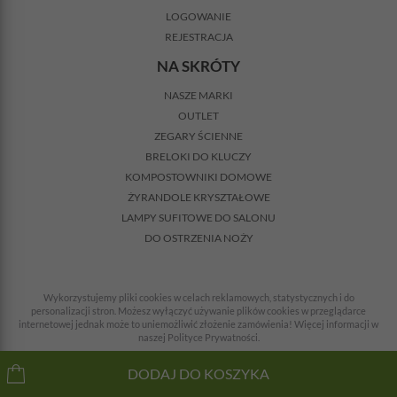
LOGOWANIE
REJESTRACJA
NA SKRÓTY
NASZE MARKI
OUTLET
ZEGARY ŚCIENNE
BRELOKI DO KLUCZY
KOMPOSTOWNIKI DOMOWE
ŻYRANDOLE KRYSZTAŁOWE
LAMPY SUFITOWE DO SALONU
DO OSTRZENIA NOŻY
Wykorzystujemy pliki cookies w celach reklamowych, statystycznych i do
personalizacji stron. Możesz wyłączyć używanie plików cookies w przeglądarce
internetowej jednak może to uniemożliwić złożenie zamówienia! Więcej informacji w
naszej Polityce Prywatności.
© 2008-2026 Wszelkie prawa zastrzeżone. Wszystkie ceny z VAT + koszty dostawy.
DODAJ DO KOSZYKA