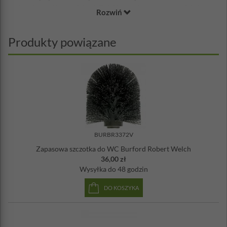
zaokrąglonymi krawędziami. Dzięki ponadczasowym projekcie,
Rozwiń
produkty z tej serii doskonale pasują do łazienek w każdej
stylistyce.
Produkty powiązane
Dzięki użyciu wysokiej jakości stali nierdzewnej o polerowanej
powierzchni, świetnie nadaje sie do łazienek, gdzie panuje często
wilgoć, ponieważ stal nie koroduje i nie rdzewieje.
Wysokość: 14 cm
Szerokość: 15,5 cm
Głębokość: 4,5 cm
Materiał: stal nierdzewna 18/10
BURBR3372V
Zapasowa szczotka do WC Burford Robert Welch
36,00 zł
Wysyłka
do 48 godzin
DO KOSZYKA