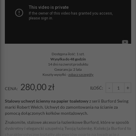
Dostępna ilość: 1 szt.
Wysyłka do 48 godzin
14 dni na zwrot produktu
Gwarancja: 2 lata
Koszty wysyłki -
zobacz szczegóły
280,00 zł
-
+
ILOŚĆ:
CENA:
Stalowy uchwyt ścienny na papier toaletowy
z serii Burford Swing
marki Robert Welch. Uchwyt do zamontowania na ścianie za
pomocą dołączonych kołków montażowych.
Znakomite, stalowe akcesoria łazienkowe Burford, które w sposób
dyskretny i elegancki uzupełnią Twoją łazienkę. Kolekcja Burford to
charakterystyczne kształty akcesoriów oparte na kwadracie z