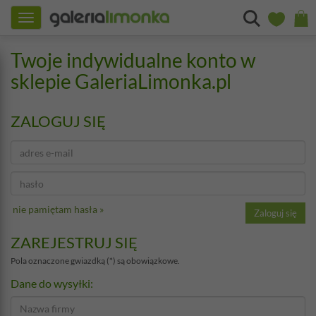
Toggle
navigation
Twoje indywidualne konto w
sklepie GaleriaLimonka.pl
ZALOGUJ SIĘ
nie pamiętam hasła »
ZAREJESTRUJ SIĘ
Pola oznaczone gwiazdką (*) są obowiązkowe.
Dane do wysyłki: