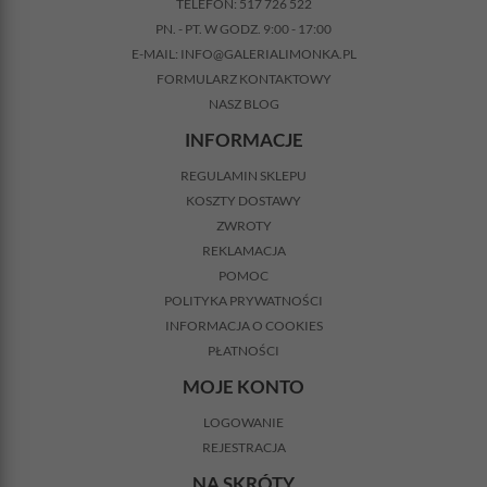
TELEFON:
517 726 522
PN. - PT. W GODZ. 9:00 - 17:00
E-MAIL:
INFO@GALERIALIMONKA.PL
FORMULARZ KONTAKTOWY
NASZ BLOG
INFORMACJE
REGULAMIN SKLEPU
KOSZTY DOSTAWY
ZWROTY
REKLAMACJA
POMOC
POLITYKA PRYWATNOŚCI
INFORMACJA O COOKIES
PŁATNOŚCI
MOJE KONTO
LOGOWANIE
REJESTRACJA
NA SKRÓTY