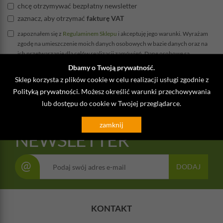
chcę otrzymywać bezpłatny newsletter
zaznacz, aby otrzymać
fakturę VAT
zapoznałem się z
Regulaminem Sklepu
i akceptuję jego warunki. Wyrażam
zgodę na umieszczenie moich danych osobowych w bazie danych oraz na
ich przetwarzanie dla celów realizacji zamówień. Dane osobowe są
chronione zgodnie z Ustawą z dnia 29.08.1997 r. "O ochronie danych
Dbamy o Twoją prywatność.
osobowych" (Dz.U.2002.101.926) w sposób uniemożliwiający dostęp do
Sklep korzysta z plików cookie w celu realizacji usługi zgodnie z
nich osób trzecich. *
Polityką prywatności
. Możesz określić warunki przechowywania
lub dostępu do cookie w Twojej przeglądarce.
zamknij
NEWSLETTER
@
DODAJ
KONTAKT