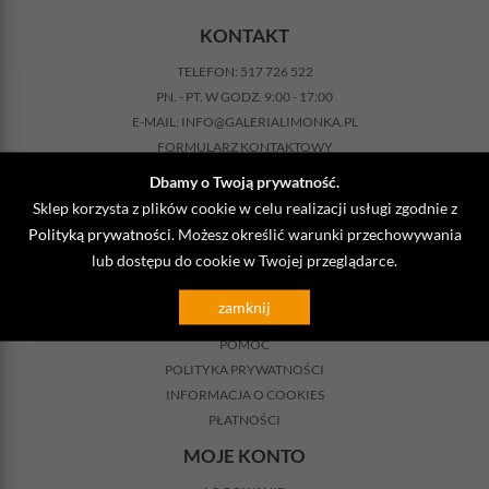
KONTAKT
TELEFON:
517 726 522
PN. - PT. W GODZ. 9:00 - 17:00
E-MAIL:
INFO@GALERIALIMONKA.PL
FORMULARZ KONTAKTOWY
NASZ BLOG
Dbamy o Twoją prywatność.
INFORMACJE
Sklep korzysta z plików cookie w celu realizacji usługi zgodnie z
Polityką prywatności
. Możesz określić warunki przechowywania
REGULAMIN SKLEPU
lub dostępu do cookie w Twojej przeglądarce.
KOSZTY DOSTAWY
ZWROTY
zamknij
REKLAMACJA
POMOC
POLITYKA PRYWATNOŚCI
INFORMACJA O COOKIES
PŁATNOŚCI
MOJE KONTO