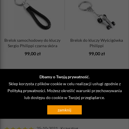
Brelok samochodowy do kluczy
Brelok do kluczy Wyścigówka
Sergio Philippi czarna skóra
Philippi
99,00 zł
99,00 zł
Dbamy o Twoją prywatność.
Sklep korzysta z plików cookie w celu realizacji usługi zgodnie z
Opinie o Brelok samochodowy do
Polityką prywatności
. Możesz określić warunki przechowywania
kluczy Sergio Philippi czarna skóra
lub dostępu do cookie w Twojej przeglądarce.
zamknij
Napisz własną opinię
25-10-2021 Krzysztog