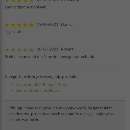
Ładny, zgodny z opisem
19-10-2021 Danka
;-) jest ok
10-06-2021 Robert
Brelok na prezent dla żony do nowego samochodu.
Kategorie, w których występuje produkt:
Nasze marki
/
Philippi
/
Keys
Biuro
/
Breloki do kluczy
Philippi
niemiecki producent wyjątkowych, designerskich
produktów, projektowanych w oparciu o pasję i najnowsze
trendy w modzie.