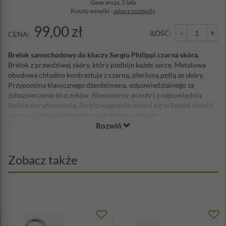
Gwarancja: 2 lata
Koszty wysyłki -
zobacz szczegóły
99,00 zł
-
+
ILOŚĆ:
CENA:
Brelok samochodowy do kluczy Sergio Philippi czarna skóra
.
Brelok z prawdziwej skóry, który podbije każde serce. Metalowa
obudowa chłodno kontrastuje z czarną, plecioną pętlą ze skóry.
Przypomina klasycznego dżentelmena, odpowiedzialnego za
zabezpieczenie kluczyków. Niepozorny, prosty i z odpowiednią
ilością wyrafinowania, Sergio wygodnie mieści się w każdej dłoni i
można go łatwo znaleźć w najgłębszych torbach.
Rozwiń
Materiał: skóra, nikiel
Długość: 12,7 cm
Szerokość: 2,5 cm
Zobacz także