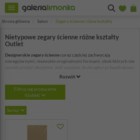
Toggle
navigation
Strona główna
Salon
Zegary ścienne różne kształty
Nietypowe zegary ścienne różne kształty
Outlet
Designerskie
zegary ścienne
coraz częściej zachwycają
nieregularnymi, niezwykle oryginalnymi formami, obok których nie
sposób przejść obojętnie. Jeśli uważasz, że okrągłe czy kwadratowe
modele tarcz zegarów już dawno powinny odejść do lamusa,
Rozwiń
koniecznie musisz przyjrzeć się produktom wyróżniającym się
niestandardowymi kształtami i kolorami. Nietypowe zegary ścienne
Filtruj wg producenta
stworzą atrakcyjny dodatek do Twojego salonu, sypialni czy kuchni.
(Outlet)
Czasami można je określi jako dziwne zegary, ale z pewnością nie
przejdzie się obok nich obojętnie.
Sortuj