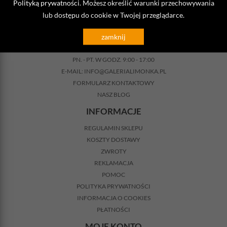
Polityką prywatności
. Możesz określić warunki przechowywania
lub dostępu do cookie w Twojej przeglądarce.
KONTAKT
zamknij
TELEFON:
517 726 522
PN. - PT. W GODZ. 9:00 - 17:00
E-MAIL:
INFO@GALERIALIMONKA.PL
FORMULARZ KONTAKTOWY
NASZ BLOG
INFORMACJE
REGULAMIN SKLEPU
KOSZTY DOSTAWY
ZWROTY
REKLAMACJA
POMOC
POLITYKA PRYWATNOŚCI
INFORMACJA O COOKIES
PŁATNOŚCI
MOJE KONTO