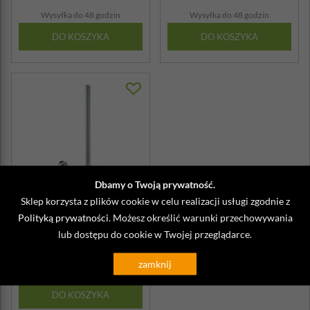
Wysyłka do 48 godzin
Wysyłka do 48 godzin
DO KOSZYKA
DO KOSZYKA
Dbamy o Twoją prywatność.
Sklep korzysta z plików cookie w celu realizacji usługi zgodnie z
Szczotka do WC wisząca
Polityką prywatności
. Możesz określić warunki przechowywania
Lucido Kela
lub dostępu do cookie w Twojej przeglądarce.
309,90 zł
zamknij
Wysyłka do 48 godzin
DO KOSZYKA