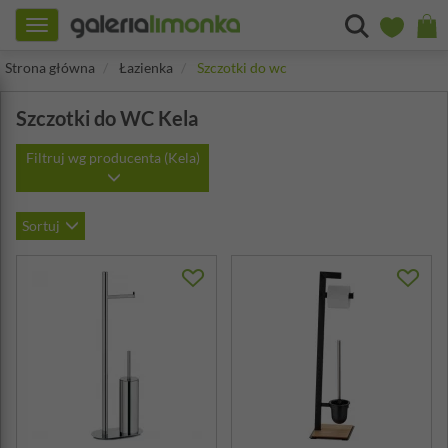
Toggle
navigation
Strona główna
Łazienka
Szczotki do wc
Szczotki do WC Kela
Filtruj wg producenta (Kela)
Sortuj