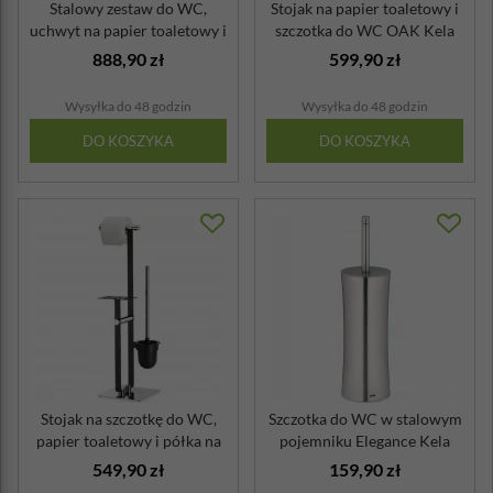
Stalowy zestaw do WC,
Stojak na papier toaletowy i
uchwyt na papier toaletowy i
szczotka do WC OAK Kela
szczot...
888,90 zł
599,90 zł
Wysyłka do 48 godzin
Wysyłka do 48 godzin
DO KOSZYKA
DO KOSZYKA
Stojak na szczotkę do WC,
Szczotka do WC w stalowym
papier toaletowy i półka na
pojemniku Elegance Kela
sma...
549,90 zł
159,90 zł