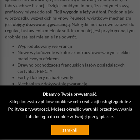
fabrykach we Francji. Dzięki smukłym liniom, 15-centymetrowy,
grafitowy młynek do soli Fidji
wygodnie leży w dłoni
. Podobnie jak
w przypadku wszystkich młynów Peugeot, wyjątkowy mechanizm
jest
objęty dożywotnią gwarancją
. Nakrętki można również użyć do
regulacji ustawienia mielenia soli. Im mocniej jest przykręcona, tym
drobniejsze jest mielenie i na odwrót.
Wyprodukowany we Francji
Nowe wykończenie w kolorze antracytowo-szarym z lekko
metalicznym efektem
Drewno pochodzące z francuskich lasów posiadających
certyfikat PEFC™
Farby i lakiery na bazie wody
Mechanizm z dożywotnią gwarancją
Do mielenia suchej soli (soli kamiennej) o wielkości kryształu
Dbamy o Twoją prywatność.
mniejszej lub równej 4 mm
Sklep korzysta z plików cookie w celu realizacji usługi zgodnie z
Gotowy do użycia: w zestawie kryształki soli
Polityką prywatności
Nie używać mokrej soli morskiej (nawet suszonej)
. Możesz określić warunki przechowywania
lub dostępu do cookie w Twojej przeglądarce.
Historia marki Peugeot rozpoczęła się w XIX wieku. Jest synonimem
znakomitych produktów we francuskiej kuchni. Poza szeroką ofertą
zamknij
profesjonalnych młynków do mielenia, w ostatnim okresie rozwija
także innowacyjne i wysokiej jakości produkty winiarskie,