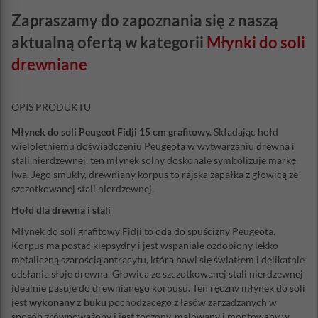
Zapraszamy do zapoznania się z naszą
aktualną ofertą w kategorii
Młynki do soli
drewniane
OPIS PRODUKTU
Młynek do soli Peugeot Fidji 15 cm grafitowy.
Składając hołd
wieloletniemu doświadczeniu Peugeota w wytwarzaniu drewna i
stali nierdzewnej, ten młynek solny doskonale symbolizuje markę
lwa. Jego smukły, drewniany korpus to rajska zapałka z głowicą ze
szczotkowanej stali nierdzewnej.
Hołd dla drewna i stali
Młynek do soli grafitowy Fidji to oda do spuścizny Peugeota.
Korpus ma postać klepsydry i jest wspaniale ozdobiony lekko
metaliczną szarością antracytu, która bawi się światłem i delikatnie
odsłania słoje drewna. Głowica ze szczotkowanej stali nierdzewnej
idealnie pasuje do drewnianego korpusu. Ten ręczny młynek do soli
jest
wykonany z buku
pochodzącego z lasów zarządzanych w
sposób zrównoważony i jest toczony, malowany i montowany w