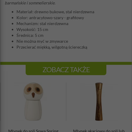
barmańskie i sommelierskie.
Materiał: drewno bukowe, stal nierdzewna
Kolor: antracytowo-szary - grafitowy
Mechanizm: stal nierdzewna
Wysokość: 15 cm
Średnica: 5 cm
Nie można myć w zmywarce
Przecierać miękką, wilgotną ściereczką
ZOBACZ TAKŻE
Młynek do soli Sowa Spring
Młynek akacjowy do soli lub