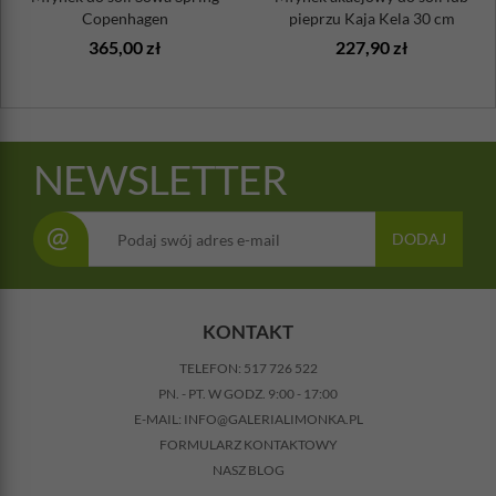
Copenhagen
pieprzu Kaja Kela 30 cm
365,00 zł
227,90 zł
NEWSLETTER
@
DODAJ
KONTAKT
TELEFON:
517 726 522
PN. - PT. W GODZ. 9:00 - 17:00
E-MAIL:
INFO@GALERIALIMONKA.PL
FORMULARZ KONTAKTOWY
NASZ BLOG