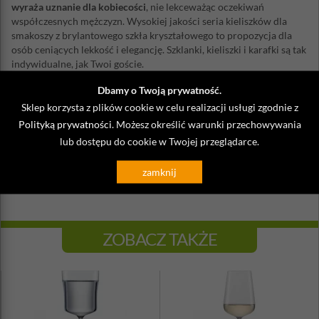
wyraża uznanie dla kobiecości
, nie lekceważąc oczekiwań
współczesnych mężczyzn. Wysokiej jakości seria kieliszków dla
smakoszy z brylantowego szkła kryształowego to propozycja dla
osób ceniących lekkość i elegancję. Szklanki, kieliszki i karafki są tak
indywidualne, jak Twoi goście.
Pojemność: 221 ml
Dbamy o Twoją prywatność.
Wysokość: 18,3 cm
Sklep korzysta z plików cookie w celu realizacji usługi zgodnie z
Średnica: 6,5 cm
Polityką prywatności
. Możesz określić warunki przechowywania
Waga: 0,55 g
lub dostępu do cookie w Twojej przeglądarce.
Ilość w zestawie: 2 sztuki
Materiał: szkło kryształowe
Wykonane ręcznie
zamknij
Zaleca się mycie ręczne
ZOBACZ TAKŻE