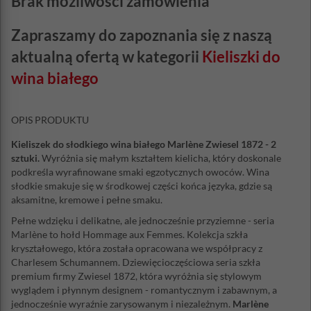
Brak możliwości zamówienia
Zapraszamy do zapoznania się z naszą
aktualną ofertą w kategorii
Kieliszki do
wina białego
OPIS PRODUKTU
Kieliszek do słodkiego wina białego Marlène Zwiesel 1872 - 2
sztuki.
Wyróżnia się małym kształtem kielicha, który doskonale
podkreśla wyrafinowane smaki egzotycznych owoców. Wina
słodkie smakuje się w środkowej części końca języka, gdzie są
aksamitne, kremowe i pełne smaku.
Pełne wdzięku i delikatne, ale jednocześnie przyziemne - seria
Marlène to hołd Hommage aux Femmes. Kolekcja szkła
kryształowego, która została opracowana we współpracy z
Charlesem Schumannem. Dziewięcioczęściowa seria szkła
premium firmy Zwiesel 1872, która wyróżnia się stylowym
wyglądem i płynnym designem - romantycznym i zabawnym, a
jednocześnie wyraźnie zarysowanym i niezależnym.
Marlène