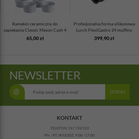
Ramekin ceramiczny do
Profesjonalna forma silikonowa
zapiekania Classic Mason Cash 4
Lurch FlexiGastro 24 muffiny
sztuki
65,00 zł
399,90 zł
NEWSLETTER
@
DODAJ
KONTAKT
TELEFON:
517 726 522
PN. - PT. W GODZ. 9:00 - 17:00