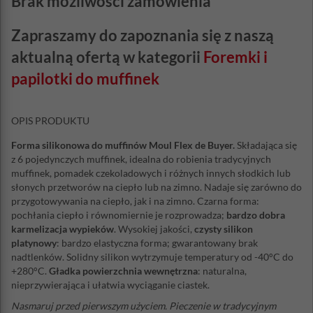
Brak możliwości zamówienia
Zapraszamy do zapoznania się z naszą
aktualną ofertą w kategorii
Foremki i
papilotki do muffinek
OPIS PRODUKTU
Forma silikonowa do muffinów Moul Flex de Buyer.
Składająca się
z 6 pojedynczych muffinek, idealna do robienia tradycyjnych
muffinek, pomadek czekoladowych i różnych innych słodkich lub
słonych przetworów na ciepło lub na zimno. Nadaje się zarówno do
przygotowywania na ciepło, jak i na zimno. Czarna forma:
pochłania ciepło i równomiernie je rozprowadza;
bardzo dobra
karmelizacja wypieków
. Wysokiej jakości,
czysty silikon
platynowy
: bardzo elastyczna forma; gwarantowany brak
nadtlenków. Solidny silikon wytrzymuje temperatury od -40°C do
+280°C.
Gładka powierzchnia wewnętrzna
: naturalna,
nieprzywierająca i ułatwia wyciąganie ciastek.
Nasmaruj przed pierwszym użyciem. Pieczenie w tradycyjnym