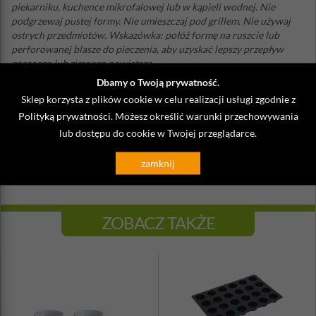
piekarniku, kuchence mikrofalowej lub w kąpieli wodnej. Nie
podgrzewaj pustej formy. Nie umieszczaj pod grillem. Nie używaj
ostrych przedmiotów. Wskazówka: połóż formę na ruszcie lub
perforowanej blasze do pieczenia, aby uzyskać lepszy przepływ
gorącego lub zimnego powietrza.
Dbamy o Twoją prywatność.
Materiał: silikon platynowy
Sklep korzysta z plików cookie w celu realizacji usługi zgodnie z
Długość: 30 cm
Szerokość: 17,5 cm
Polityką prywatności
. Możesz określić warunki przechowywania
Wysokość: 3 cm
lub dostępu do cookie w Twojej przeglądarce.
Średnica zagłębienia: 7,2 cm
Wysokość zagłębienia: 3 cm
zamknij
Zaleca się myć ręcznie
ZOBACZ TAKŻE