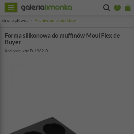
Toggle
navigation
Strona główna
Archiwum produktów
Forma silikonowa do muffinów Moul Flex de
Buyer
Kod produktu: D-1962-01