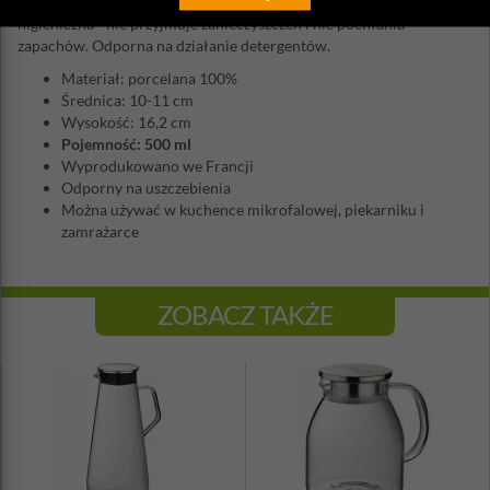
Dzięki niskiej porowatości (0,05%), jej powierzchnia jest
higieniczna - nie przyjmuje zanieczyszczeń i nie pochłania
zapachów. Odporna na działanie detergentów.
Materiał: porcelana 100%
Średnica: 10-11 cm
Wysokość: 16,2 cm
Pojemność: 500 ml
Wyprodukowano we Francji
Odporny na uszczebienia
Można używać w kuchence mikrofalowej, piekarniku i
zamrażarce
ZOBACZ TAKŻE