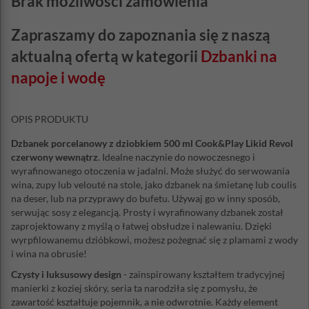
Brak możliwości zamówienia
Zapraszamy do zapoznania się z naszą
aktualną ofertą w kategorii
Dzbanki na
napoje i wodę
OPIS PRODUKTU
Dzbanek porcelanowy z dziobkiem 500 ml Cook&Play Likid Revol
czerwony wewnątrz
. Idealne naczynie do nowoczesnego i
wyrafinowanego otoczenia w jadalni. Może służyć do serwowania
wina, zupy lub velouté na stole, jako dzbanek na śmietanę lub coulis
na deser, lub na przyprawy do bufetu. Używaj go w inny sposób,
serwując sosy z elegancją. Prosty i wyrafinowany dzbanek został
zaprojektowany z myślą o łatwej obsłudze i nalewaniu. Dzięki
wyrpfilowanemu dzióbkowi, możesz pożegnać się z plamami z wody
i wina na obrusie!
Czysty i luksusowy design
- zainspirowany kształtem tradycyjnej
manierki z koziej skóry, seria ta narodziła się z pomysłu, że
zawartość kształtuje pojemnik, a nie odwrotnie. Każdy element