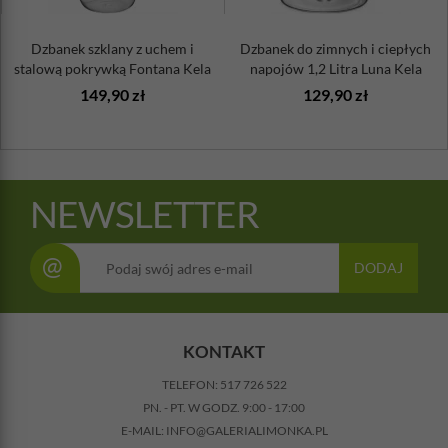
Dzbanek szklany z uchem i
Dzbanek do zimnych i ciepłych
stalową pokrywką Fontana Kela
napojów 1,2 Litra Luna Kela
1...
149,90 zł
129,90 zł
NEWSLETTER
@
DODAJ
KONTAKT
TELEFON:
517 726 522
PN. - PT. W GODZ. 9:00 - 17:00
E-MAIL:
INFO@GALERIALIMONKA.PL