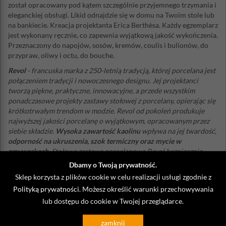
został opracowany pod kątem szczególnie przyjemnego trzymania i
eleganckiej obsługi. Likid odnajdzie się w domu na Twoim stole lub
na bankiecie. Kreacja projektanta Erica Berthèsa. Każdy egzemplarz
jest wykonany ręcznie, co zapewnia wyjątkową jakość wykończenia.
Przeznaczony do napojów, sosów, kremów, coulis i bulionów, do
przypraw, oliwy i octu, do bouche.
Revol
- francuska marka z 250-letnią tradycją, której porcelana jest
połączeniem tradycji i nowoczesnego designu. Jej projektanci
tworzą piękne, praktyczne, innowacyjne, a przede wszystkim
ponadczasowe projekty zastawy stołowej z porcelany, opierając się
krótkotrwałym trendom w modzie. Revol od pokoleń produkuje
najwyższej jakości porcelanę o wyjątkowym, opracowanym przez
siebie składzie.
Wysoka zawartość kaolinu
wpływa na jej twardość,
odporność na ukruszenia, szok termiczny oraz mycie w
zmywarkach
. Stołową zastawę porcelanową Revol bezpiecznie
można używać do gotowania, pieczenia, a nawet zamrażania -
Dbamy o Twoją prywatność.
wytrzymuje temperaturę od -40°C do + 300°C
. Wiele etapów
Sklep korzysta z plików cookie w celu realizacji usługi zgodnie z
produkcji jest wykonywanych ręcznie co dowodzi, że tego
Polityką prywatności
. Możesz określić warunki przechowywania
francuskiego producenta wyróżnia prawdziwe zamiłowanie do
lub dostępu do cookie w Twojej przeglądarce.
rzemiosła.
Porcelana Revol jest w 100%
bezpieczna w kontakcie z żywnością
.
zamknij